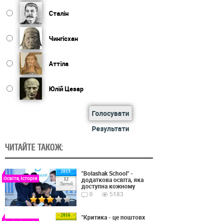
Сталін
Чингісхан
Аттіла
Юлій Цезар
Голосувати
Результати
ЧИТАЙТЕ ТАКОЖ:
2019
"Bolashak School" -
Освіта, Історія
додаткова освіта, яка
12
Лютий
доступна кожному
0
5183
2016
"Критика - це поштовх