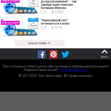
Освіта, Історія
до вдосконалення" – так
24
Серп
завжди каже співачка
Катерина Міхєєва
0
13023
2017
"Навколишній світ"
Освіта, Історія
починається в класі
4
Лютий
0
5774
БІЛЬШЕ НОВИН
ВВЕРХ
При копіюванні статей (цілком або частинами) обов'язкове розміщення
гіперпосилання на сайт
worldtranslation.org
.
©
2011-2026
"Світ перекладів". Всі права захищені.