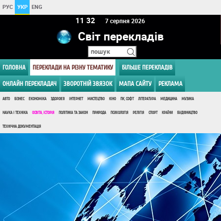
РУС
УКР
ENG
11:32
7 серпня 2026
Світ перекладів
ГОЛОВНА
ПЕРЕКЛАДИ НА РІЗНУ ТЕМАТИКУ
БІЛЬШЕ ПЕРЕКЛАДІВ
ОНЛАЙН ПЕРЕКЛАДАЧ
ЗВОРОТНІЙ ЗВЯЗОК
МАПА САЙТУ
РЕКЛАМА
АВТО
БІЗНЕС
ЕКОНОМІКА
ЗДОРОВ'Я
ІНТЕРНЕТ
МИСТЕЦТВО
КІНО
ПК, СОФТ
ЛІТЕРАТУРА
МЕДИЦИНА
МУЗИКА
НАУКА І ТЕХНІКА
ОСВІТА, ІСТОРІЯ
ПОЛІТИКА ТА ЗАКОН
ПРИРОДА
ПСИХОЛОГІЯ
РЕЛІГІЯ
СПОРТ
КРАЇНИ
БУДІВНИЦТВО
ТЕХНІЧНА ДОКУМЕНТАЦІЯ