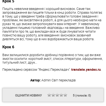
Крок 5
Пишіть невелике введення і хороший висновок. Саме так:
запровадження ви пишете тільки в кінці роботи. Справа полягає
в тому, що у введенні треба сформулювати головні завдання і
проблеми, які висвітлені в роботі, а для цього необхідно мати на
руках те, що зможе запропонувати вам інтернет. У невеликому
укладенні пишемо головний «відповідь» на введення. Важливо
пам'ятати про те, що викладач все ж буде лінуватися читати
повністю вашу роботу, але введення і висновок зазвичай
дивляться всі, тому що в них відображається ваша робота.
Крок 6
Вам залишилися доробити дрібниці порівняно з тим, що ви вже
змогли осилити: короткий зміст, список літератури, оформлення,
титульний лист, друк...
Перекладено сервісом "Яндекс.Перекладач":
translate.yandex.ru
.
Автор:
Admin
Світ перекладів
ОЦІНИТИ НОВИНУ
5
(голосів:
0
)