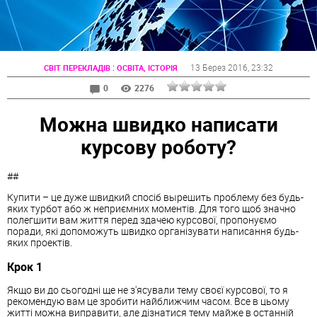
:
13 Берез 2016
, 23:32
СВІТ ПЕРЕКЛАДІВ
ОСВІТА, ІСТОРІЯ
0
2276
Можна швидко написати
курсову роботу?
##
Купити – це дуже швидкий спосіб вырешить проблему без будь-
яких турбот або ж неприємних моментів. Для того щоб значно
полегшити вам життя перед здачею курсової, пропонуємо
поради, які допоможуть швидко організувати написання будь-
яких проектів.
Крок 1
Якщо ви до сьогодні ще не з'ясували тему своєї курсової, то я
рекомендую вам це зробити найближчим часом. Все в цьому
житті можна виправити, але дізнатися тему майже в останній