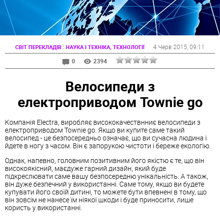
:
4 Черв 2015
, 09:11
СВІТ ПЕРЕКЛАДІВ
НАУКА І ТЕХНІКА, ТЕХНОЛОГІЇ
0
2394
Велосипеди з
електроприводом Townie gо
Компанія Electra, виробляє висококачествнниє велосипеди з
електроприводом Townie gо. Якщо ви купите саме такий
велосипед - це безпосередньо означає, що ви сучасна людина і
йдете в ногу з часом. Він є запорукою чистоти і береже екологію.
Однак, напевно, головним позитивним його якістю є те, що він
високоякісний, маєдуже гарний дизайн, який буде
підкреслювати саме вашу безпосередню унікальність. А також,
він дуже безпечний у використанні. Саме тому, якщо ви будете
купувати його своїй дитині, то можете бути впевнені в тому, що
він зовсім не нанесе їм ніякої шкоди і буде приносити, лише
користь у використанні.