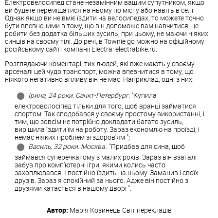
Електровелосипед стане незамінним вашим супутником, якщо
ви будете переміщатися на ньому по місту або навіть в селі.
Однак якщо ви не вміє їздити на велосипедах, то можете точно
бути впевненими в тому, що він допоможе вам навчитися, це
робити без додатка більших зусиль, при цьому, не маючи ніяких
синців на своєму тілі. До речі, в Townie gо можно на офіційному
російському сайті компанії Electra: electrabike.ru.
Розглядаючи коментарі, тих людей, які вже мають у своєму
арсеналі цей чудо транспорт, можна впевнитися в тому, що
ніякого негативно впливу він не має. Наприклад, одні з них:
Ірина, 24 роки. Санкт-Петербург.
"Купила
електроволосіпед тільки для того, щоб вранці займатися
спортом. Так сподобався у своєму простому використанні, і
тим, що зовсім не потрібно докладати багато зусиль,
вирішила їздити їм на роботу. Зараз економлю на проїзді, і
немає ніяких проблем зі здоров'ям ";
Василь, 32 роки. Москва
. "Придбав для сина, щоб
займався суперечкатому з малих років. Зараз він взагалі
забув про комп'ютерні ігри, якими колись часто
захоплювався. І постійно їздить на ньому. Заманив і своїх
друзів. Зараз я спокійний за нього. Адже він постійно з
друзями катається в нашому дворі ".
Автор:
Марія Козинець
Світ перекладів