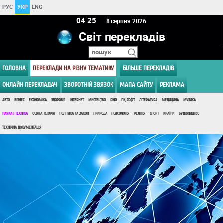
РУС
УКР
ENG
04:25
8 серпня 2026
Світ перекладів
ГОЛОВНА
ПЕРЕКЛАДИ НА РІЗНУ ТЕМАТИКУ
БІЛЬШЕ ПЕРЕКЛАДІВ
ОНЛАЙН ПЕРЕКЛАДАЧ
ЗВОРОТНІЙ ЗВЯЗОК
МАПА САЙТУ
РЕКЛАМА
АВТО
БІЗНЕС
ЕКОНОМІКА
ЗДОРОВ'Я
ІНТЕРНЕТ
МИСТЕЦТВО
КІНО
ПК, СОФТ
ЛІТЕРАТУРА
МЕДИЦИНА
МУЗИКА
НАУКА І ТЕХНІКА
ОСВІТА, ІСТОРІЯ
ПОЛІТИКА ТА ЗАКОН
ПРИРОДА
ПСИХОЛОГІЯ
РЕЛІГІЯ
СПОРТ
КРАЇНИ
БУДІВНИЦТВО
ТЕХНІЧНА ДОКУМЕНТАЦІЯ