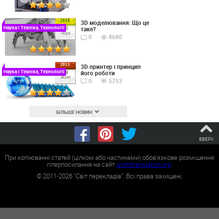
2018
3D моделювання: Що це
Наука і Техніка, Технології
таке?
15
Черв
0
4680
2013
3D принтер і принцип
Наука і Техніка, Технології
його роботи
24
Жовт
0
5753
БІЛЬШЕ НОВИН
ВВЕРХ
При копіюванні статей (цілком або частинами) обов'язкове розміщення
гіперпосилання на сайт
worldtranslation.org
.
©
2011-2026
"Світ перекладів". Всі права захищені.