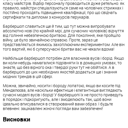
класу майстрів. Відбір персоналу проводиться дуже ретельно: як
правило, майстри спеціалізуються саме на чоловічих стрижках і
постійно проходять підвищення кваліфікації, про що свідчать
сертифікати та дипломи з конкурсів перукарів.
Барбершоп славиться ще й тим, що тут можна випробувати
абсолютно нові (по крайній мірі, для сучасних чоловіків) відчуття
від гоління небезпечною бритвою. Для покоління, яке пройшло
війну, це було звичайною справою. Проте, зараз це
представляється якимось захоплюючим експериментом. Але він
того вартий, які б суперсучасні бритви вас не чекали вдома!
Найбільше барбершоп потрібен для власників вусів і борід. Якщо
ви коли-небудь намагалися підрівняти їх в домашніх умовах, то
знаєте, що без вірного ока і твердої руки тут не обійтися. А в
барбершопі до цих необхідних якостей додається ще і знання
модних трендів в цій сфері.
Можна, звичайно, носити і бороду лопатою, якщо ви косите під
Менделєєва, але наскільки ефектніше і елегантніше виглядають
сучасні моделі вусів і борід! У барбершопі їх не просто приведуть
в порядок і підкоригують, але і змоделюють так, щоб вони
ідеально вписувалися в створюваний вами образ. І будьте
впевнені: зацікавлені жіночі погляди вам забезпечені!
Висновки