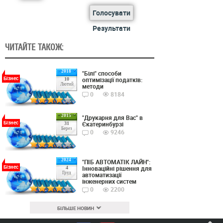
Голосувати
Результати
ЧИТАЙТЕ ТАКОЖ:
2018
"Білі" способи
Бізнес
оптимізації податків:
10
Лютий
методи
0
8184
2015
"Друкарня для Вас" в
Бізнес
Єкатеринбурзі
31
Берез
0
9246
2024
"ПІБ АВТОМАТІК ЛАЙН":
Бізнес
Інноваційні рішення для
4
Груд
автоматизації
інженерних систем
0
2200
БІЛЬШЕ НОВИН