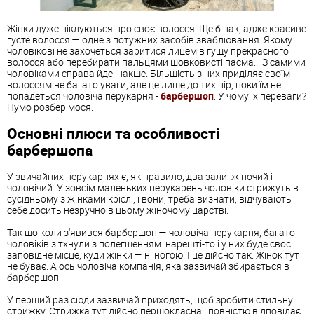
Жінки дуже піклуються про своє волосся. Ще б пак, адже красиве
густе волосся — одне з потужних засобів зваблювання. Якому
чоловікові не захочеться заритися лицем в гущу прекрасного
волосся або перебирати пальцями шовковисті пасма... З самими
чоловіками справа йде інакше. Більшість з них приділяє своїм
волоссям не багато уваги, але це лише до тих пір, поки їм не
попадеться чоловіча перукарня -
барбершоп
. У чому їх переваги?
Нумо розберімося.
Основні плюси та особливості
барбершопа
У звичайних перукарнях є, як правило, два зали: жіночий і
чоловічий. У зовсім маленьких перукарень чоловіки стрижуть в
сусідньому з жінками кріслі, і вони, треба визнати, відчувають
себе досить незручно в цьому жіночому царстві.
Так що коли з'явився барбершоп — чоловіча перукарня, багато
чоловіків зітхнули з полегшенням: нарешті-то і у них буде своє
заповідне місце, куди жінки — ні ногою! І це дійсно так. Жінок тут
не буває. А ось чоловіча компанія, яка зазвичай збирається в
барбершопі.
У перший раз сюди зазвичай приходять, щоб зробити стильну
стрижку. Стрижка тут дійсно першокласна і повністю відповідає