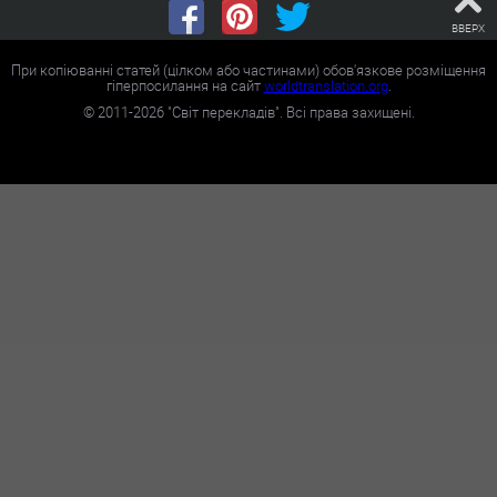
ВВЕРХ
При копіюванні статей (цілком або частинами) обов'язкове розміщення
гіперпосилання на сайт
worldtranslation.org
.
©
2011-2026
"Світ перекладів". Всі права захищені.