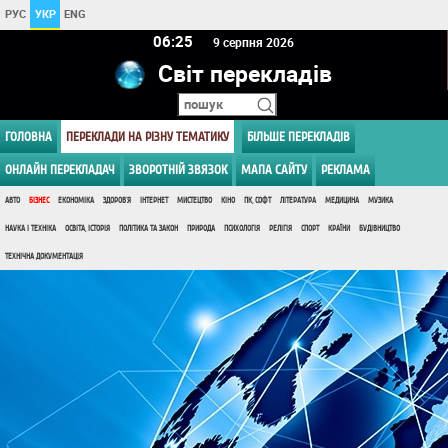
РУС
УКР
ENG
06 25
9 серпня 2026
Світ перекладів
ГОЛОВНА
ПЕРЕКЛАДИ НА РІЗНУ ТЕМАТИКУ
БІЛЬШЕ ПЕРЕКЛАДІВ
ОНЛАЙН ПЕРЕКЛАДАЧ
ЗВОРОТНІЙ ЗВЯЗОК
МАПА САЙТУ
РЕКЛАМА
АВТО
БІЗНЕС
ЕКОНОМІКА
ЗДОРОВ'Я
ІНТЕРНЕТ
МИСТЕЦТВО
КІНО
ПК, СОФТ
ЛІТЕРАТУРА
МЕДИЦИНА
МУЗИКА
НАУКА І ТЕХНІКА
ОСВІТА, ІСТОРІЯ
ПОЛІТИКА ТА ЗАКОН
ПРИРОДА
ПСИХОЛОГІЯ
РЕЛІГІЯ
СПОРТ
КРАЇНИ
БУДІВНИЦТВО
ТЕХНІЧНА ДОКУМЕНТАЦІЯ