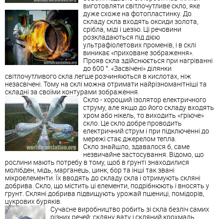
виготовляти світлочутливе скло, яке
дуже схоже на фотопластинку.
До
складу скла входять оксиди золота,
срібла, міді і цезію. Ці речовини
розкладаються під дією
ультрафіолетових променів, і в склі
виникає «приховане зображення».
Прояв скла здійснюється при нагріванні
до 600 °. «Засвічені» ділянки
світлочутливого скла легше розчиняються в кислотах, ніж
незасвічені. Тому на склі можна отримати найрізноманітніші та
складні за своїми контурами зображення.
Скло - хороший ізолятор електричного
струму, але якщо до його складу входять
хром або нікель, то виходить «гріюче»
скло. Це скло добре проводить
електричний струм і при підключенні до
мережі стає джерелом тепла.
Скло знайшло, здавалося б, саме
незвичайне застосування. Відомо, що
рослини мають потребу в тому, щоб в грунті знаходилися
молібден, мідь, марганець, цинк, бор та інші так звані
мікроелементи. Їх вводять до складу скла і отримують скляні
добрива. Скло, що містить ці елементи, подрібнюють і вносять у
грунт. Скляні добрива підвищують урожай пшениці, помідорів,
цукрових буряків.
Сучасне виробництво робить зі скла безліч самих
різних речей: скляну вату і скляний крохмаль,