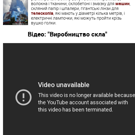
волокна і тканини, склобетоні і змазку для
машин
,
скляний папір і шпалери, гігантські лінзи для
телескопів
, які мають у діаметрі кілька метрів, і
електричні лампочки, які можуть пройти крізь
вушко голки.
Відео: "Виробництво скла"