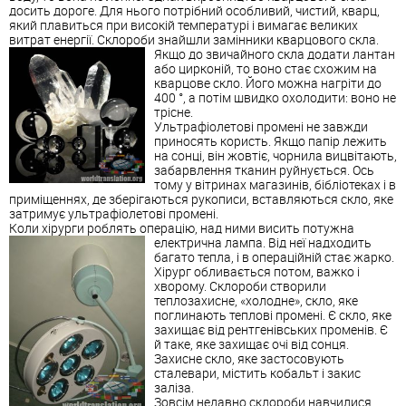
досить дороге. Для нього потрібний особливий, чистий, кварц,
який плавиться при високій температурі і вимагає великих
витрат енергії. Склороби знайшли замінники кварцового скла.
Якщо до звичайного скла додати лантан
або цирконій, то воно стає схожим на
кварцове скло. Його можна нагріти до
400 °, а потім швидко охолодити: воно не
трісне.
Ультрафіолетові промені не завжди
приносять користь. Якщо папір лежить
на сонці, він жовтіє, чорнила вицвітають,
забарвлення тканин руйнується. Ось
тому у вітринах магазинів, бібліотеках і в
приміщеннях, де зберігаються рукописи, вставляються скло, яке
затримує ультрафіолетові промені.
Коли хірурги роблять операцію, над ними висить потужна
електрична лампа.
Від неї надходить
багато тепла, і в операційній стає жарко.
Хірург обливається потом, важко і
хворому. Склороби створили
теплозахисне, «холодне», скло, яке
поглинають теплові промені. Є скло, яке
захищає від рентгенівських променів. Є
й таке, яке захищає очі від сонця.
Захисне скло, яке застосовують
сталевари, містить кобальт і закис
заліза.
Зовсім недавно склороби навчилися