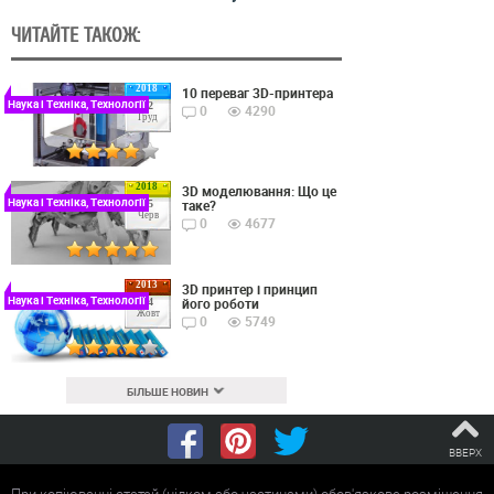
ЧИТАЙТЕ ТАКОЖ:
2018
10 переваг 3D-принтера
Наука і Техніка, Технології
22
0
4290
Груд
2018
3D моделювання: Що це
Наука і Техніка, Технології
таке?
15
Черв
0
4677
2013
3D принтер і принцип
Наука і Техніка, Технології
його роботи
24
Жовт
0
5749
БІЛЬШЕ НОВИН
ВВЕРХ