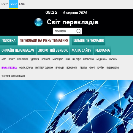
РУС
УКР
ENG
08 25
6 серпня 2026
Світ перекладів
ГОЛОВНА
ПЕРЕКЛАДИ НА РІЗНУ ТЕМАТИКУ
БІЛЬШЕ ПЕРЕКЛАДІВ
ОНЛАЙН ПЕРЕКЛАДАЧ
ЗВОРОТНІЙ ЗВЯЗОК
МАПА САЙТУ
РЕКЛАМА
АВТО
БІЗНЕС
ЕКОНОМІКА
ЗДОРОВ'Я
ІНТЕРНЕТ
МИСТЕЦТВО
КІНО
ПК, СОФТ
ЛІТЕРАТУРА
МЕДИЦИНА
МУЗИКА
НАУКА І ТЕХНІКА
ОСВІТА, ІСТОРІЯ
ПОЛІТИКА ТА ЗАКОН
ПРИРОДА
ПСИХОЛОГІЯ
РЕЛІГІЯ
СПОРТ
КРАЇНИ
БУДІВНИЦТВО
ТЕХНІЧНА ДОКУМЕНТАЦІЯ