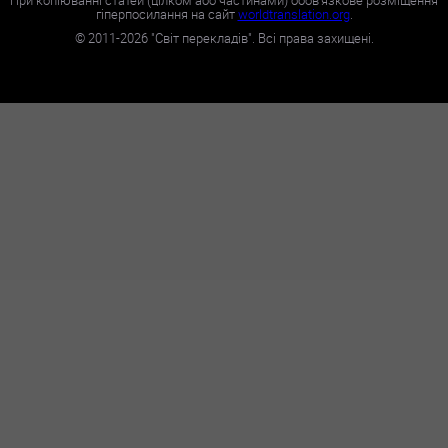
При копіюванні статей (цілком або частинами) обов'язкове розміщення
гіперпосилання на сайт
worldtranslation.org
.
©
2011-2026
"Світ перекладів". Всі права захищені.