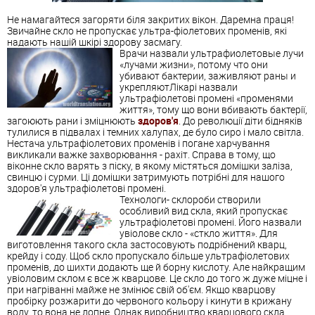
Не намагайтеся загоряти біля закритих вікон. Даремна праця!
Звичайне скло не пропускає ультра-фіолетових променів, які
надають нашій шкірі здорову засмагу.
Врачи назвали ультрафиолетовые лучи
«лучами жизни», потому что они
убивают бактерии, заживляют раны и
укрепляютЛікарі назвали
ультрафіолетові промені «променями
життя», тому що вони вбивають бактерії,
загоюють рани і зміцнюють
здоров'я
. До революції діти бідняків
тулилися в підвалах і темних халупах, де було сиро і мало світла.
Нестача ультрафіолетових променів і погане харчування
викликали важке захворювання - рахіт. Справа в тому, що
віконне скло варять з піску, в якому містяться домішки заліза,
свинцю і сурми. Ці домішки затримують потрібні для нашого
здоров'я ультрафіолетові промені.
Технологи- склороби створили
особливий вид скла, який пропускає
ультрафіолетові промені. Його назвали
увіолове скло - «сткло життя». Для
виготовлення такого скла застосовують подрібнений кварц,
крейду і соду. Щоб скло пропускало більше ультрафіолетових
променів, до шихти додають ще й борну кислоту. Але найкращим
увіоловим склом є все ж кварцове. Це скло до того ж дуже міцне і
при нагріванні майже не змінює свій об'єм. Якщо кварцову
пробірку розжарити до червоного кольору і кинути в крижану
воду, то вона не лопне. Однак виробництво кварцового скла