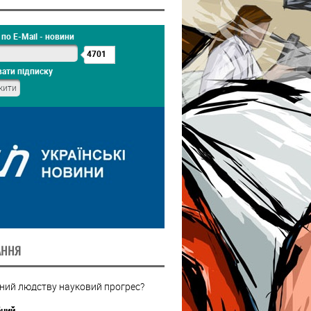
по E-Mail - новини
4701
ати підписку
АННЯ
бний людству науковий прогрес?
бний