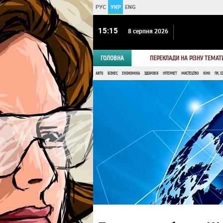
РУС
УКР
ENG
15 15
8 серпня 2026
ГОЛОВНА
ПЕРЕКЛАДИ НА РІЗНУ ТЕМАТ
АВТО
БІЗНЕС
ЕКОНОМІКА
ЗДОРОВ'Я
ІНТЕРНЕТ
МИСТЕЦТВО
КІНО
ПК, С