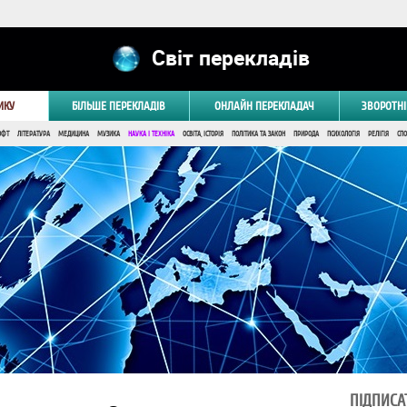
Світ перекладів
ИКУ
БІЛЬШЕ ПЕРЕКЛАДІВ
ОНЛАЙН ПЕРЕКЛАДАЧ
ЗВОРОТНІ
ОФТ
ЛІТЕРАТУРА
МЕДИЦИНА
МУЗИКА
НАУКА І ТЕХНІКА
ОСВІТА, ІСТОРІЯ
ПОЛІТИКА ТА ЗАКОН
ПРИРОДА
ПСИХОЛОГІЯ
РЕЛІГІЯ
СПО
ПІДПИСА