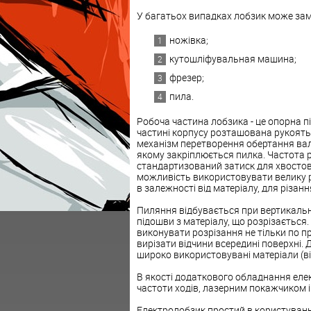
У багатьох випадках лобзик може замі
ножівка;
кутошліфувальная машина;
фрезер;
пила.
Робоча частина лобзика - це опорна п
частині корпусу розташована рукоять
механізм перетворення обертання вал
якому закріплюється пилка. Частота р
стандартизований затиск для хвостов
можливість використовувати велику рі
в залежності від матеріалу, для різан
Пиляння відбувається при вертикально
підошви з матеріалу, що розрізається
виконувати розрізання не тільки по пр
вирізати відчини всередині поверхні. 
широко використовувані матеріали (ві
В якості додаткового обладнання ел
частоти ходів, лазерним покажчиком і
Електролобзик простий в користуван