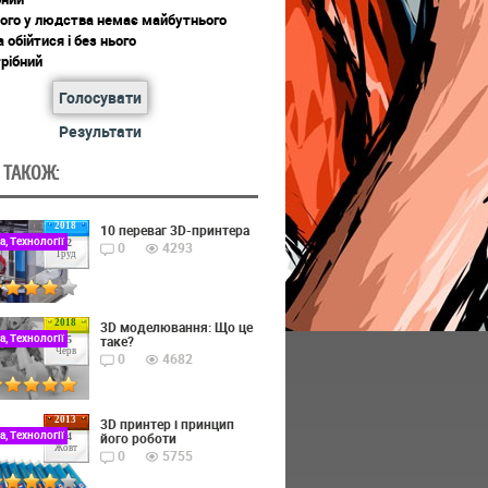
ього у людства немає майбутнього
обійтися і без нього
рібний
Голосувати
Результати
 ТАКОЖ:
2018
10 переваг 3D-принтера
а, Технології
22
0
4293
Груд
2018
3D моделювання: Що це
а, Технології
таке?
15
Черв
0
4682
2013
3D принтер і принцип
а, Технології
його роботи
24
Жовт
0
5755