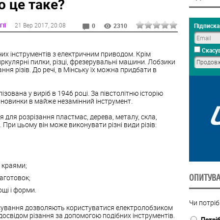
 це таке?
21 Вер 2017
, 20:08
ІЇ
Підписка 
0
2310
Скасув
учих інструментів з електричним приводом. Крім
ркулярні пилки, різці, фрезерувальні машини. Лобзики
я різів. До речі, в Мінську їх можна придбати в
зована у виріб в 1946 році. За півстолітню історію
 новинки в майже незамінний інструмент.
я для розрізання пластмас, дерева, металу, скла,
. При цьому він може виконувати різні види різів:
 краями;
аготовок;
ОПИТУВ
ощі і форми.
Чи потрі
тосування дозволяють користуватися електролобзиком
і досвідом різання за допомогою подібних інструментів.
Потрі