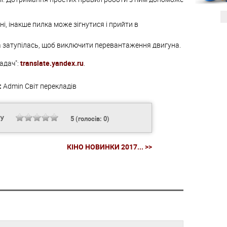
і, інакше пилка може зігнутися і прийти в
а затупілась, щоб виключити перевантаження двигуна.
адач":
translate.yandex.ru
.
:
Admin
Світ перекладів
НУ
5
(голосів:
0
)
КІНО НОВИНКИ 2017... >>