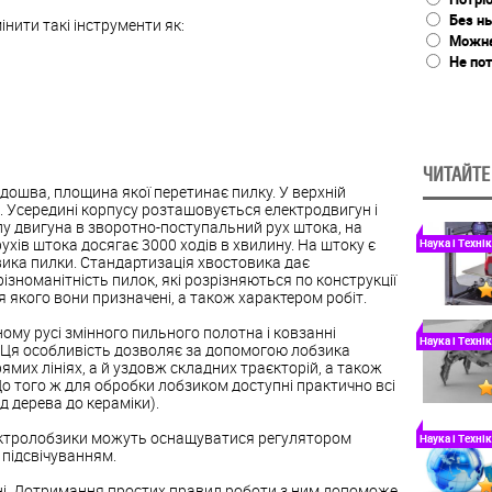
Без н
нити такі інструменти як:
Можна 
Не пот
ЧИТАЙТЕ
ідошва, площина якої перетинає пилку. У верхній
. Усередині корпусу розташовується електродвигун і
у двигуна в зворотно-поступальний рух штока, на
ухів штока досягає 3000 ходів в хвилину. На штоку є
Наука і Технік
ика пилки. Стандартизація хвостовика дає
зноманітність пилок, які розрізняються по конструкції
ня якого вони призначені, а також характером робіт.
му русі змінного пильного полотна і ковзанні
Наука і Технік
. Ця особливість дозволяє за допомогою лобзика
ямих лініях, а й уздовж складних траєкторій, а також
До того ж для обробки лобзиком доступні практично всі
д дерева до кераміки).
ектролобзики можуть оснащуватися регулятором
Наука і Технік
 підсвічуванням.
ні. Дотримання простих правил роботи з ним допоможе