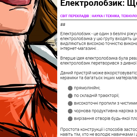
Електролобзик: Що
:
СВІТ ПЕРЕКЛАДІВ
НАУКА І ТЕХНІКА, ТЕХНОЛОГ
##
Електролобзик - це один з безлічі ріж
електролобзика у цю групу входять ци
виділяються високою точністю виконанн
інтернет-магазині: .
Вперше ідея електролобзика була реалі
електролобзик перетворився з дивної
Даний пристрій може вікорістовуватіс
кераміки та багатьох інших матеріалів
прямолінійні;
по складній траєкторії;
високоточні пропили з чистими
чорнова продуктивна нарізка з
вирізання отворів будь-якої пл
Простота конструкції і способів зас
навіть тім, хто не володіє навичками 