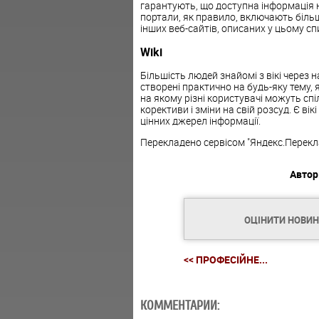
гарантують, що доступна інформація н
портали, як правило, включають біль
інших веб-сайтів, описаних у цьому сп
Wiki
Більшість людей знайомі з вікі через н
створені практично на будь-яку тему, я
на якому різні користувачі можуть спі
корективи і зміни на свій розсуд. Є вік
цінних джерел інформації.
Перекладено сервісом "Яндекс.Перекл
Автор
ОЦІНИТИ НОВИ
<< ПРОФЕСІЙНЕ...
КОММЕНТАРИИ: