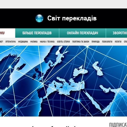
Світ перекладів
ИКУ
БІЛЬШЕ ПЕРЕКЛАДІВ
ОНЛАЙН ПЕРЕКЛАДАЧ
ЗВОРОТНІ
ОФТ
ЛІТЕРАТУРА
МЕДИЦИНА
МУЗИКА
НАУКА І ТЕХНІКА
ОСВІТА, ІСТОРІЯ
ПОЛІТИКА ТА ЗАКОН
ПРИРОДА
ПСИХОЛОГІЯ
РЕЛІГІЯ
СПО
ПІДПИСА