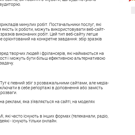
 аудиторію.
прикладів минулих робіт. Постачальники послуг, які
 якість їх роботи, можуть використовувати веб-сайт-
 зразків виконаних робіт. Цей тип веб-сайту легше
ьше орієнтований на конкретне завдання: збір зразків
ред творчих людей і фрілансерів, які наймаються на
ості і можуть бути більш ефективною альтернативою
задачу.
 Тут є певний збіг з розважальними сайтами, але медіа-
ключати в себе репортажі в доповнення або замість
 розваги.
а рекламі, яка з'являється на сайті, на моделях
І, які часто існують в інших формах (телеканали, радіо,
еякі - існують тільки онлайн.