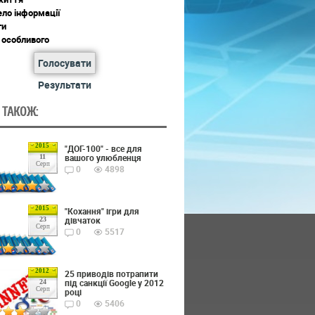
ло інформації
ги
 особливого
Голосувати
Результати
 ТАКОЖ:
2015
"ДОГ-100" - все для
вашого улюбленця
11
Серп
0
4898
2015
"Кохання" ігри для
дівчаток
23
Серп
0
5517
2012
25 приводів потрапити
під санкції Google у 2012
24
Серп
році
0
5406