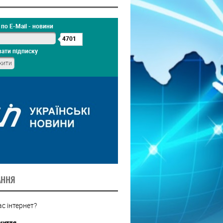
по E-Mail - новини
4701
ати підписку
АННЯ
с інтернет?
життя