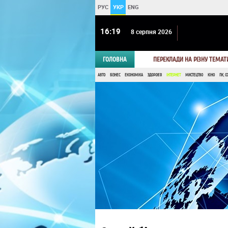
РУС
УКР
ENG
16 19
8 серпня 2026
ГОЛОВНА
ПЕРЕКЛАДИ НА РІЗНУ ТЕМАТ
АВТО
БІЗНЕС
ЕКОНОМІКА
ЗДОРОВ'Я
ІНТЕРНЕТ
МИСТЕЦТВО
КІНО
ПК, С