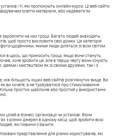
установ і ті, які пропонують онлайн-курси. Ці веб-сайти
відувачам освітні матеріали, або надавати їм
ше заробляти на них гроші. Багато людей знаходять
йтів, щоб просто висловити свої думки. Ця категорія
і фото-щоденники, якими люди діляться зі всім світом.
ися в щось, що приносить гроші, якщо вони стануть
почав, хоче зробити це, але в першу чергу вони існують
 ідеями і мистецтвом як зі своїми друзями, так і з
, ніж більшість інших веб-сайтів розглянутих вище. Ви
, як ви хочете, а не турбуватися про стимулювання
Кілька простих шаблонів або простий у використанні
бно.
 цілей в бізнесі, організації чи установі. Вони
х з різних джерел в одному місці, щоб зробити всю
дей, які повинні її бачити.
ізовані представлення для різних користувачів, які