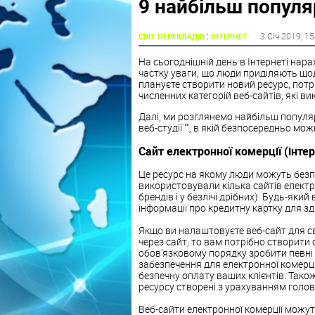
9 найбільш популя
:
3 Січ 2019
, 1
СВІТ ПЕРЕКЛАДІВ
ІНТЕРНЕТ
На сьогоднішній день в Інтернеті нара
частку уваги, що люди приділяють щод
плануєте створити новий ресурс, потрі
численних категорій веб-сайтів, які ви
Далі, ми розглянемо найбільш популярн
веб-студії "", в якій безпосередньо мо
Сайт електронної комерції (інте
Це ресурс на якому люди можуть безп
використовували кілька сайтів електро
брендів і у безлічі дрібних). Будь-яки
інформації про кредитну картку для зд
Якщо ви налаштовуєте веб-сайт для св
через сайт, то вам потрібно створити 
обов'язковому порядку зробити певні 
забезпечення для електронної комерці
безпечну оплату ваших клієнтів. Тако
ресурсу створені з урахуванням головн
Веб-сайти електронної комерції можу