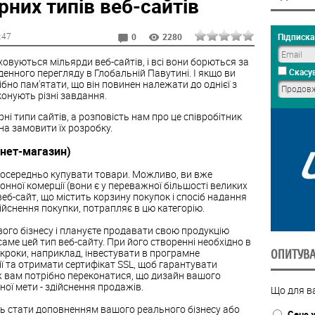
рних типів веб-сайтів
5:47
Підписка 
0
2280
ховуються мільярди веб-сайтів, і всі вони борються за
енного перегляду в Глобальній Павутині. І якщо ви
Скасув
бно пам'ятати, що він повинен належати до однієї з
конують різні завдання.
і типи сайтів, а розповість нам про це співробітник
жна замовити їх розробку.
рнет-магазин)
осередньо купувати товари. Можливо, ви вже
нної комерції (вони є у переважної більшості великих
й веб-сайт, що містить корзину покупок і спосіб надання
ійснення покупки, потрапляє в цю категорію.
ого бізнесу і плануєте продавати свою продукцію
саме цей тип веб-сайту. При його створенні необхідно в
кроки, наприклад, інвестувати в програмне
ОПИТУВ
ї та отримати сертифікат SSL, щоб гарантувати
ж вам потрібно переконатися, що дизайн вашого
ої мети - здійснення продажів.
Що для ва
ть стати доповненням вашого реального бізнесу або
Сенс 