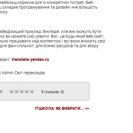
айбільш корисна для їх конкретних потреб. Веб-
ш складне програмування та дизайн, ніж більшість
иску.
айвідоміший приклад: Вікіпедія. Але вікі можуть бути
ку ви можете собі уявити. Вікі - це будь-який веб-сайт,
льно працювати над контентом, і всі вони вносять свої
і для фан-спільнот, для бізнес-ресурсів та для збору
адач":
translate.yandex.ru
.
:
Admin
Світ перекладів
НУ
5
(голосів:
0
)
ITШКОЛА: ЯК ВИБРАТИ... >>