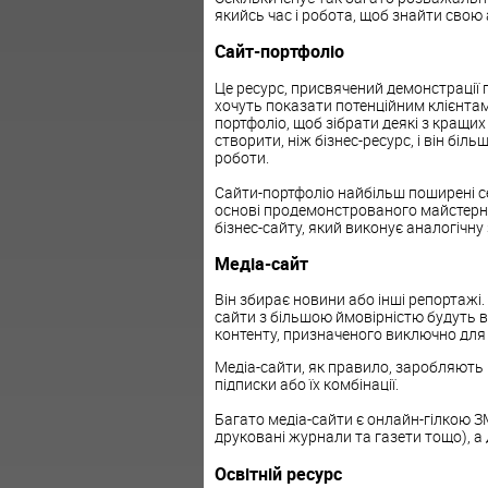
якийсь час і робота, щоб знайти свою
Сайт-портфоліо
Це ресурс, присвячений демонстрації 
хочуть показати потенційним клієнтам
портфоліо, щоб зібрати деякі з кращих
створити, ніж бізнес-ресурс, і він біл
роботи.
Сайти-портфоліо найбільш поширені се
основі продемонстрованого майстерн
бізнес-сайту, який виконує аналогічну 
Медіа-сайт
Він збирає новини або інші репортажі.
сайти з більшою ймовірністю будуть в
контенту, призначеного виключно для
Медіа-сайти, як правило, заробляють н
підписки або їх комбінації.
Багато медіа-сайти є онлайн-гілкою ЗМ
друковані журнали та газети тощо), а д
Освітній ресурс