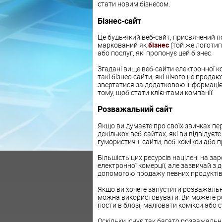
стати новим бізнесом.
Бізнес-сайт
Це будь-який веб-сайт, присвячений п
маркований як
бізнес
(той же логотип 
або послуг, які пропонує цей бізнес.
Згадані вище веб-сайти електронної к
такі бізнес-сайти, які нічого не прод
звертатися за додатковою інформацією
тому, щоб стати клієнтами компанії.
Розважальний сайт
Якщо ви думаєте про своїх звичках пе
декількох веб-сайтах, які ви відвідує
гумористичні сайти, веб-комікси або 
Більшість цих ресурсів націлені на за
електронної комерції, але зазвичай з 
допомогою продажу певних продуктів 
Якщо ви хочете запустити розважальний
можна використовувати. Ви можете роб
пости в блозі, малювати комікси або 
Оскільки існує так багато розважальни