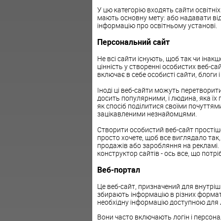
У цю категорію входять сайти освітніх 
мають основну мету: або надавати від
інформацію про освітньому установі.
Персональний сайт
Не всі сайти існують, щоб так чи інак
цінність у створенні особистих веб-са
включає в себе особисті сайти, блоги 
Іноді ці веб-сайти можуть перетворит
досить популярними, і людина, яка їх 
як спосіб поділитися своїми почуттями,
зацікавленими незнайомцями.
Створити особистий веб-сайт простіше
просто хочете, щоб все виглядало так
продажів або заробляння на рекламі. 
конструктор сайтів - ось все, що потрі
Веб-портал
Це веб-сайт, призначений для внутрішніх
збирають інформацію в різних формата
необхідну інформацію доступною для лю
Вони часто включають логін і персонал