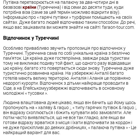
Путівка перетворюється на палаючу за два-чотири дні в
безвізові
країни
(Туреччина) і від семи до десяти туди, куди
потрібна віза (саме за цей термін можливо відкрити візу).
Інформацію про « гарячі путівки » турфірми поміщають на своїх
сайтах. Дуже багато людей відпочиваю таким способом. До речі,
якщо вас зацікавила ви можете знайти на сайті: faraon-tour.com.
Відпочинок у Туреччині
Особливо привабливо звучить пропозиція про відпочинок у
Туреччині. Туреччина сама по собі унікальна країна з безліччю
пам'яток. Ця країна дуже гостепріімна, завжди рада туристам
тому не викликає подиву той факт, що одного разу відвідавши
цю країну, багато хто повертається сюди знову. Туреччина дуже
туристично розвинена країна. На узбережжі Анталії багато
готелів мають велику територію. Анталія і Аланія це порівняно
недорогі курорти. Відпочинок з дітьми найкраще проводити в
Сіде, а на Егейськомуузбережжі відпочивають в основному
молодіжні « тусовки ».
Людина влаштована дуже цікаво, якщо він бачить що йому щось
пропонують на « халяву & raquo ;, « типу гарячих путівок & raquo ;,
він відразу схоплюється і біжить купувати або замовляти. Але
потім часто виявляється, що не все так гладко, але якщо ви
готови відразу зірватися з місця і їхати відпочивати за кордон і
не дуже прискіпливі до деяких дрібницях, « палаюча путівка » - Це
найкращий варіант для вас.