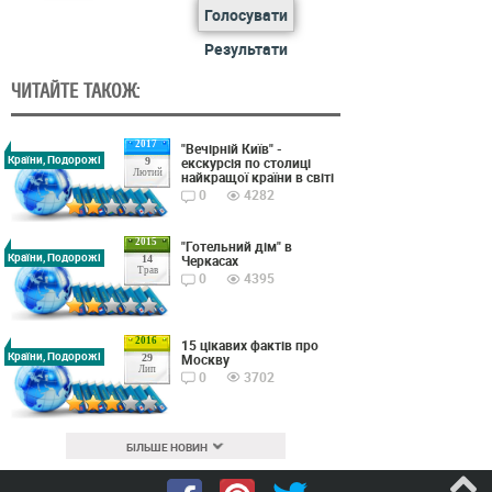
Голосувати
Результати
ЧИТАЙТЕ ТАКОЖ:
2017
"Вечірній Київ" -
Країни, Подорожі
екскурсія по столиці
9
Лютий
найкращої країни в світі
0
4282
2015
"Готельний дім" в
Країни, Подорожі
Черкасах
14
Трав
0
4395
2016
15 цікавих фактів про
Країни, Подорожі
Москву
29
Лип
0
3702
БІЛЬШЕ НОВИН