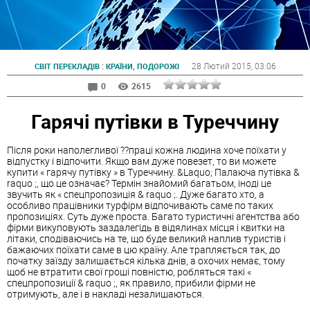
:
28 Лютий 2015
, 03:06
СВІТ ПЕРЕКЛАДІВ
КРАЇНИ, ПОДОРОЖІ
0
2615
Гарячі путівки в Туреччину
Після роки наполегливої ??праці кожна людина хоче поїхати у
відпустку і відпочити. Якщо вам дуже повезет, то ви можете
купити « гарячу путівку » в Туреччину. &Laquo; Палаюча путівка &
raquo ;, що це означає? Термін знайомий багатьом, іноді це
звучить як « спецпропозиція & raquo ;. Дуже багато хто, а
особливо працівники турфірм відпочивають саме по таких
пропозиціях. Суть дуже проста. Багато туристичні агентства або
фірми викуповують заздалегідь в відялинах місця і квитки на
літаки, сподіваючись на те, що буде великий наплив туристів і
бажаючих поїхати саме в цю країну. Але трапляється так, до
початку заїзду залишається кілька днів, а охочих немає, тому
щоб не втратити свої гроші повністю, робляться такі «
спецпропозиції & raquo ;, як правило, прибили фірми не
отримують, але і в накладі незалишаються.