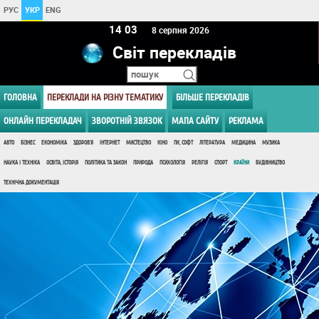
РУС
УКР
ENG
14 03
8 серпня 2026
Світ перекладів
ГОЛОВНА
ПЕРЕКЛАДИ НА РІЗНУ ТЕМАТИКУ
БІЛЬШЕ ПЕРЕКЛАДІВ
ОНЛАЙН ПЕРЕКЛАДАЧ
ЗВОРОТНІЙ ЗВЯЗОК
МАПА САЙТУ
РЕКЛАМА
АВТО
БІЗНЕС
ЕКОНОМІКА
ЗДОРОВ'Я
ІНТЕРНЕТ
МИСТЕЦТВО
КІНО
ПК, СОФТ
ЛІТЕРАТУРА
МЕДИЦИНА
МУЗИКА
НАУКА І ТЕХНІКА
ОСВІТА, ІСТОРІЯ
ПОЛІТИКА ТА ЗАКОН
ПРИРОДА
ПСИХОЛОГІЯ
РЕЛІГІЯ
СПОРТ
КРАЇНИ
БУДІВНИЦТВО
ТЕХНІЧНА ДОКУМЕНТАЦІЯ