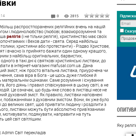
івки
4:14
Підписка 
0
2815
йбільш распростпоранених релігійних вчень на нашій
Богом і людинолюбство (любові, взаєморозуміння та
Скасув
інша
релігія
(і не тільки релігія), християнство має своїх
опочітаемих і Вехов дати - свята. Серед найбільш
атолики, християни або протестанти) - Різдво Христове,
вят і вчасно їх прийнято бажати один одному кращого,
дним з найбільш оригінальних, барвистих,
дного в такі дні є святкові християнські листівки, до
бати в інтернет-магазині mafusal.com.ua. Дана
ий зміст, ніж просто вітальна листівка, приурочена чи
чення, сама віра в Бога - це щось дуже глибоке й
ь матеріальнім оцінками. Саме розуміння і існування
га, його діянь і правил співіснування в цьому світі, а не
одій. Це означає, що будь-яке слово в листівці несе не
ний духовний зміст. Як правило, листівки наповнені
и, побажаннями з духовним змістом. Вони, як уже було
 до великих свят, щоб привітати людину і розділити з
цього, листівки можуть бути абсолютно прив'язаними
ОПИТУВ
ти, мотивувати, подякувати, направити на путь
ь цей світ світлішим.
Яку реліг
:
Admin
Світ перекладів