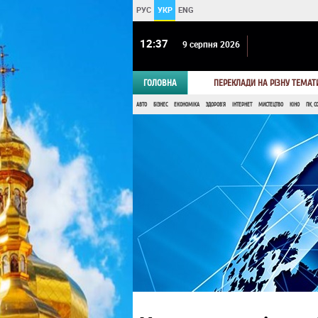
РУС
УКР
ENG
12:37
9 серпня 2026
ГОЛОВНА
ПЕРЕКЛАДИ НА РІЗНУ ТЕМАТ
АВТО
БІЗНЕС
ЕКОНОМІКА
ЗДОРОВ'Я
ІНТЕРНЕТ
МИСТЕЦТВО
КІНО
ПК, С