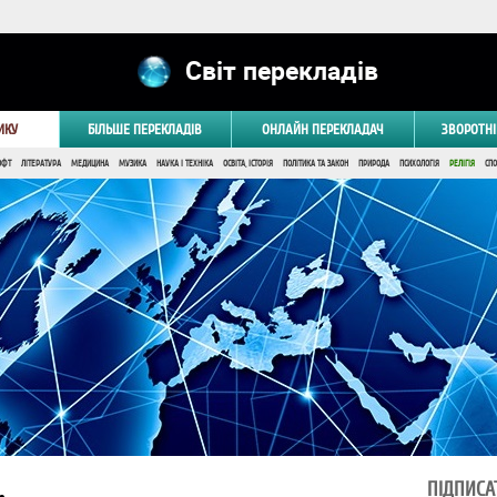
Світ перекладів
ИКУ
БІЛЬШЕ ПЕРЕКЛАДІВ
ОНЛАЙН ПЕРЕКЛАДАЧ
ЗВОРОТНІ
ОФТ
ЛІТЕРАТУРА
МЕДИЦИНА
МУЗИКА
НАУКА І ТЕХНІКА
ОСВІТА, ІСТОРІЯ
ПОЛІТИКА ТА ЗАКОН
ПРИРОДА
ПСИХОЛОГІЯ
РЕЛІГІЯ
СПО
ПІДПИСА