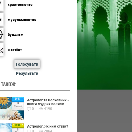
християнство
мусульманство
буддизм
я атеїст
Голосувати
Результати
 ТАКОЖ:
2013
Астролог та Волховник -
книги мудрих волхвів
11
Лютий
0
4190
2018
Астролог: Як ним стати?
5
0
2864