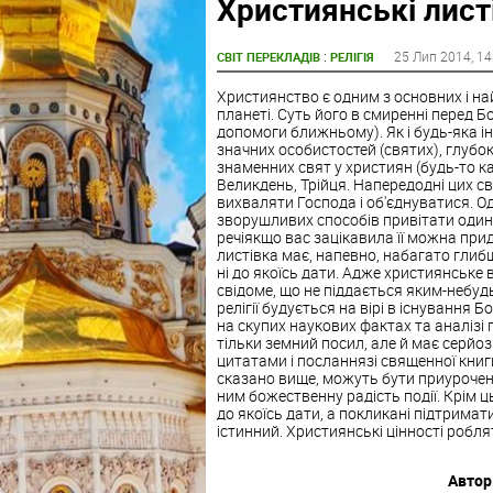
Християнські лист
:
25 Лип 2014
, 1
СВІТ ПЕРЕКЛАДІВ
РЕЛІГІЯ
Християнство є одним з основних і на
планеті. Суть його в смиренні перед 
допомоги ближньому). Як і будь-яка 
значних особистостей (святих), глубок
знаменних свят у християн (будь-то к
Великдень, Трійця. Напередодні цих с
вихваляти Господа і об'єднуватися. О
зворушливих способів привітати один о
речіякщо вас зацікавила її можна прид
листівка має, напевно, набагато глибш
ні до якоїсь дати. Адже християнське в
свідоме, що не піддається яким-небуд
релігії будується на вірі в існування Бо
на скупих наукових фактах та аналізі п
тільки земний посил, але й має серйоз
цитатами і посланнязі священної книг
сказано вище, можуть бути приурочені
ним божественну радість події. Крім 
до якоїсь дати, а покликані підтрима
істинний. Християнські цінності роблят
Автор