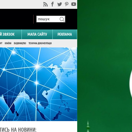
Й ЗВЯЗОК
МАПА САЙТУ
РЕКЛАМА
РТ
КРАЇНИ
БУДІВНИЦТВО
ТЕХНІЧНА ДОКУМЕНТАЦІЯ
ТИСЬ НА НОВИНИ: