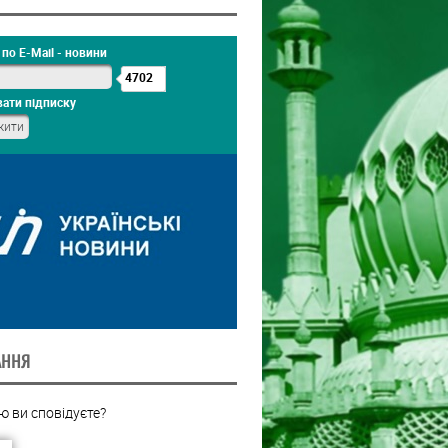
по E-Mail - новини
4702
ати підписку
АННЯ
ію ви сповідуєте?