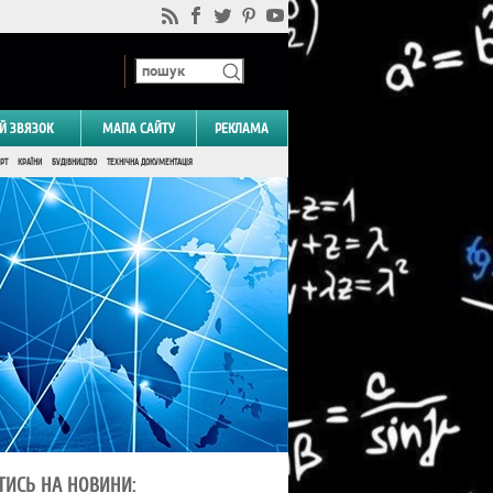
Й ЗВЯЗОК
МАПА САЙТУ
РЕКЛАМА
РТ
КРАЇНИ
БУДІВНИЦТВО
ТЕХНІЧНА ДОКУМЕНТАЦІЯ
ТИСЬ НА НОВИНИ: