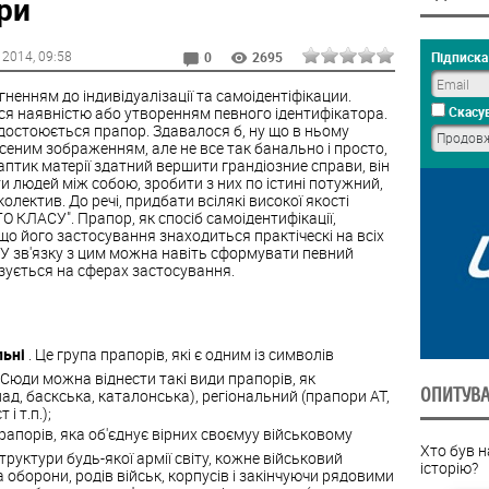
ри
 2014
, 09:58
Підписка 
0
2695
ненням до індивідуалізації та самоідентіфікации.
я наявністю або утворенням певного ідентифікатора.
Скасув
, удостоюється прапор. Здавалося б, ну що в ньому
есеним зображенням, але не все так банально і просто,
аптик матерії здатний вершити грандіозние справи, він
 людей між собою, зробити з них по істині потужний,
олектив. До речі, придбати всілякі високої якості
 КЛАСУ". Прапор, як спосіб самоідентифікації,
що його застосування знаходиться практіческі на всіх
. У зв'язку з цим можна навіть сформувати певний
азується на сферах застосування.
льні
. Це група прапорів, які є одним із символів
. Сюди можна віднести такі види прапорів, як
ОПИТУВ
д, баскська, каталонська), регіональний (прапори АТ,
і т.п.);
прапорів, яка об'єднує вірних своємуу військовому
Хто був 
структури будь-якої армії світу, кожне військовий
історію?
а оборони, родів військ, корпусів і закінчуючи рядовими