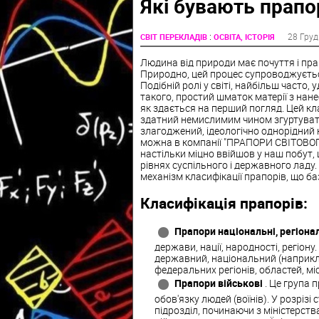
Які бувають прапо
:
28 Груд
СВІТ ПЕРЕКЛАДІВ
ОСВІТА, ІСТОРІЯ
Людина від природи має почуття і праг
Природно, цей процес супроводжуєтьс
Подібній ролі у світі, найбільш часто
такого, простий шматок матерії з нан
як здається на перший погляд. Цей кл
здатний немислимим чином згуртувати
злагоджений, ідеологічно однорідний к
можна в компанії "ПРАПОРИ СВІТОВОГО
настільки міцно ввійшов у наш побут, 
рівнях суспільного і державного ладу
механізм класифікації прапорів, що б
Класифікація прапорів:
Прапори національні, регіона
держави, нації, народності, регіону
державний, національний (наприкла
федеральних регіонів, областей, міст 
Прапори військові
. Це група 
обов'язку людей (воїнів). У розрізі 
підрозділ, починаючи з міністерств