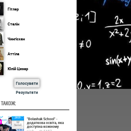
Гітлер
Сталін
Чингісхан
Аттіла
Юлій Цезар
Голосувати
Результати
 ТАКОЖ:
2019
"Bolashak School" -
я
додаткова освіта, яка
12
Лютий
доступна кожному