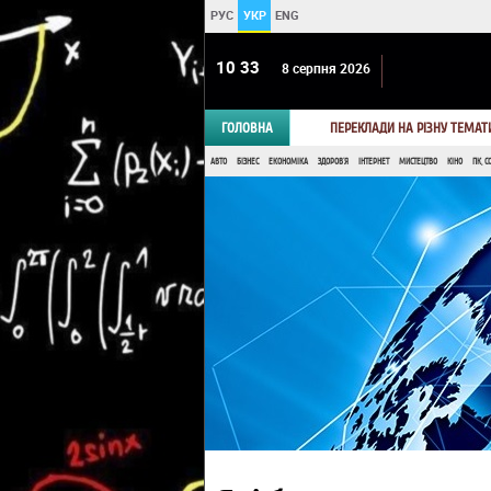
РУС
УКР
ENG
10 33
8 серпня 2026
ГОЛОВНА
ПЕРЕКЛАДИ НА РІЗНУ ТЕМАТ
АВТО
БІЗНЕС
ЕКОНОМІКА
ЗДОРОВ'Я
ІНТЕРНЕТ
МИСТЕЦТВО
КІНО
ПК, С