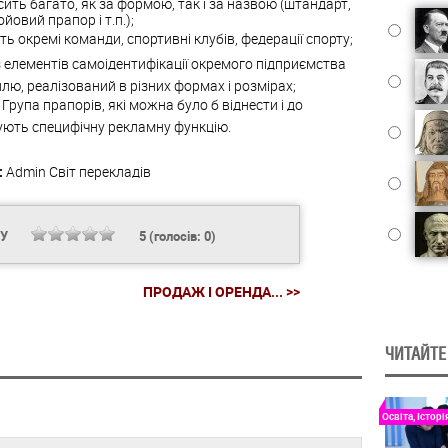
сить багато, як за формою, так і за назвою (штандарт,
йовий прапор і т.п.);
ь окремі команди, спортивні клубів, федерації спорту;
з елементів самоідентифікації окремого підприємства
лю, реалізований в різних формах і розмірах;
. Група прапорів, які можна було б віднести і до
ують специфічну рекламну функцію.
:
Admin
Світ перекладів
НУ
5
(голосів:
0
)
ПРОДАЖ І ОРЕНДА... >>
ЧИТАЙТЕ
Освіта, Історі