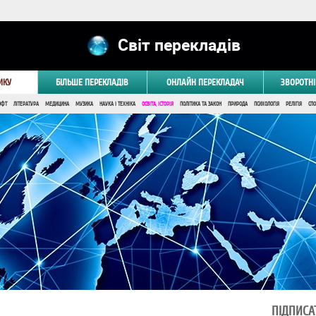
Світ перекладів
ИКУ
БІЛЬШЕ ПЕРЕКЛАДІВ
ОНЛАЙН ПЕРЕКЛАДАЧ
ЗВОРОТНІ
ОФТ
ЛІТЕРАТУРА
МЕДИЦИНА
МУЗИКА
НАУКА І ТЕХНІКА
ОСВІТА, ІСТОРІЯ
ПОЛІТИКА ТА ЗАКОН
ПРИРОДА
ПСИХОЛОГІЯ
РЕЛІГІЯ
СПО
ПІДПИСА