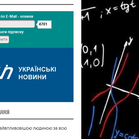
по E-Mail - новини
4701
ати підписку
АННЯ
найвпливовішою людиною за всю