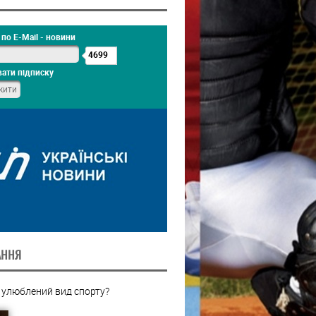
по E-Mail - новини
4699
ати підписку
АННЯ
 улюблений вид спорту?