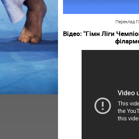
Переклад Г
Відео: "Гімн Ліги Чемпі
філармо