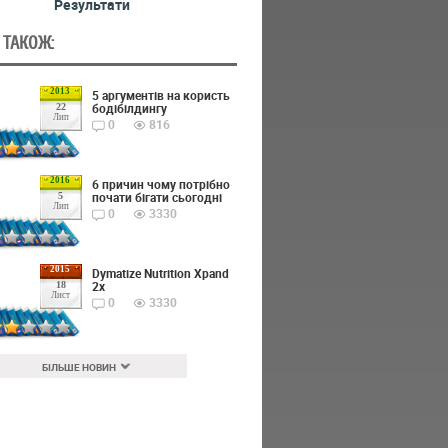
Результати
 ТАКОЖ:
2013
5 аргументів на користь
бодібілдингу
22
Лип
0
816
2016
6 причин чому потрібно
почати бігати сьогодні
5
Лип
0
3330
2015
Dymatize Nutrition Xpand
2x
18
Лист
0
3330
БІЛЬШЕ НОВИН