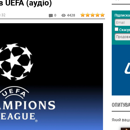
в UEFA (аудіо)
3:32
Підписка 
0
4428
Скасув
ОПИТУВ
Який ваш