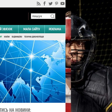
Й ЗВЯЗОК
МАПА САЙТУ
РЕКЛАМА
РТ
КРАЇНИ
БУДІВНИЦТВО
ТЕХНІЧНА ДОКУМЕНТАЦІЯ
ТИСЬ НА НОВИНИ: