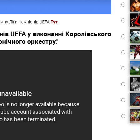
імну Ліги Чемпіонів UEFA
Тут
.
онів UEFA у виконанні Королівського
нічного оркестру."