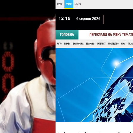
РУС
УКР
ENG
12 16
6 серпня 2026
ГОЛОВНА
ПЕРЕКЛАДИ НА РІЗНУ ТЕМАТ
АВТО
БІЗНЕС
ЕКОНОМІКА
ЗДОРОВ'Я
ІНТЕРНЕТ
МИСТЕЦТВО
КІНО
ПК, С