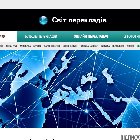
Світ перекладів
ИКУ
БІЛЬШЕ ПЕРЕКЛАДІВ
ОНЛАЙН ПЕРЕКЛАДАЧ
ЗВОРОТНІ
ОФТ
ЛІТЕРАТУРА
МЕДИЦИНА
МУЗИКА
НАУКА І ТЕХНІКА
ОСВІТА, ІСТОРІЯ
ПОЛІТИКА ТА ЗАКОН
ПРИРОДА
ПСИХОЛОГІЯ
РЕЛІГІЯ
СПО
ПІДПИСА