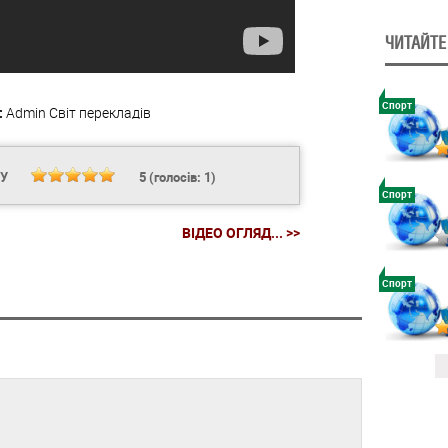
ЧИТАЙТЕ
Спорт
:
Admin
Світ перекладів
НУ
5
(голосів:
1
)
Спорт
ВІДЕО ОГЛЯД... >>
Спорт