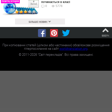
Освіта, Історія
починається в класі
4
Лютий
0
5778
БІЛЬШЕ НОВИН
ВВЕРХ
При копіюванні статей (цілком або частинами) обов'язкове розміщення
гіперпосилання на сайт
worldtranslation.org
.
©
2011-2026
"Світ перекладів". Всі права захищені.