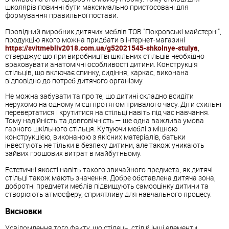
школярів повинні бути максимально пристосовані для
формування правильної постави.
Провідний виробник дитячих меблів ТОВ "Покровські майстерні",
продукцію якого можна придбати в інтернет-магазині
https://svitmebliv2018.com.ua/g52021545-shkolnye-stulya
,
стверджує що при виробництві шкільних стільців необхідно
враховувати анатомічні особливості дитини. Конструкція
стільців, що включає спинку, сидіння, каркас, виконана
відповідно до потреб дитячого організму.
Не можна забувати та про те, що дитині складно всидіти
нерухомо на одному місці протягом тривалого часу. Діти схильні
перевертатися і крутитися на стільці навіть під час навчання.
Тому надійність та довговічність — ще одна важлива умова
гарного шкільного стільця. Купуючи меблі з міцною
конструкцією, виконаною з якісних матеріалів, батьки
інвестують не тільки в безпеку дитини, але також уникають
зайвих грошових витрат в майбутньому.
Естетичні якості навіть такого звичайного предмета, як дитячі
стільці також мають значення. Добре обставлена дитяча зона,
добротні предмети меблів підвищують самооцінку дитини та
створюють атмосферу, сприятливу для навчального процесу.
Висновки
Усвідомлення того факту, що стілець, стіл й інші елементи