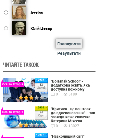
Аттіла
Юлій Цезар
Голосувати
Результати
ЧИТАЙТЕ ТАКОЖ:
2019
"Bolashak School" -
Освіта, Історія
додаткова освіта, яка
12
Лютий
доступна кожному
0
5189
2016
"Критика - це поштовх
Освіта, Історія
до вдосконалення" – так
24
Серп
завжди каже співачка
Катерина Міхєєва
0
13027
2017
"Навколишній світ"