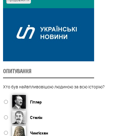
ОПИТУВАННЯ
Хто був найвпливовішою людиною за всю історію?
Гітлер
Сталін
Чингісхан