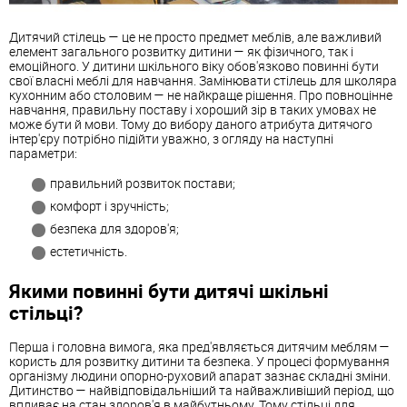
Дитячий стілець — це не просто предмет меблів, але важливий
елемент загального розвитку дитини — як фізичного, так і
емоційного. У дитини шкільного віку обов'язково повинні бути
свої власні меблі для навчання. Замінювати стілець для школяра
кухонним або столовим — не найкраще рішення. Про повноцінне
навчання, правильну поставу і хороший зір в таких умовах не
може бути й мови. Тому до вибору даного атрибута дитячого
інтер'єру потрібно підійти уважно, з огляду на наступні
параметри:
правильний розвиток постави;
комфорт і зручність;
безпека для здоров'я;
естетичність.
Якими повинні бути дитячі шкільні
стільці?
Перша і головна вимога, яка пред'являється дитячим меблям —
користь для розвитку дитини та безпека. У процесі формування
організму людини опорно-руховий апарат зазнає складні зміни.
Дитинство — найвідповідальніший та найважливіший період, що
впливає на стан здоров'я в майбутньому. Тому стільці для