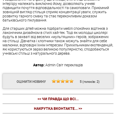
інтер'єру належать виключно йому, дозволяють учневі
підвищити почуття відповідальності та самоповаги. Приємний
зовнішній вигляд стільця сприяє концентрації уваги, служить
розвитку гарного смаку та стає переконливим доказом
батьківського піклування.
Для старших дітей можна підібрати меблі спокійних відтінків з
лаконічним дизайном в стилі хай-тек. Тоді як молодші школярі
будуть в захваті від веселих «мультяшних» героїв, зображених
на стільці. Дівчатка і хлопчики також можуть знайти для себе
малюнки, відповідні їхнім інтересам. Прихильникам екотенденцій,
які користуються зараз великою популярністю, сподобаються
учнівські стільці з натурального дерева.
Автор:
Admin
Світ перекладів
ОЦІНИТИ НОВИНУ
5
(голосів:
2
)
<< ЧИ ПРАВДА ЩО ВСІ...
НАКРУТКА ВКОНТАКТЕ... >>