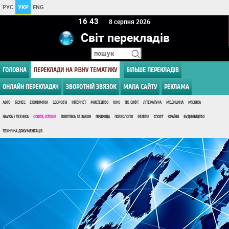
РУС
УКР
ENG
16:43
8 серпня 2026
Світ перекладів
ГОЛОВНА
ПЕРЕКЛАДИ НА РІЗНУ ТЕМАТИКУ
БІЛЬШЕ ПЕРЕКЛАДІВ
ОНЛАЙН ПЕРЕКЛАДАЧ
ЗВОРОТНІЙ ЗВЯЗОК
МАПА САЙТУ
РЕКЛАМА
АВТО
БІЗНЕС
ЕКОНОМІКА
ЗДОРОВ'Я
ІНТЕРНЕТ
МИСТЕЦТВО
КІНО
ПК, СОФТ
ЛІТЕРАТУРА
МЕДИЦИНА
МУЗИКА
НАУКА І ТЕХНІКА
ОСВІТА, ІСТОРІЯ
ПОЛІТИКА ТА ЗАКОН
ПРИРОДА
ПСИХОЛОГІЯ
РЕЛІГІЯ
СПОРТ
КРАЇНИ
БУДІВНИЦТВО
ТЕХНІЧНА ДОКУМЕНТАЦІЯ