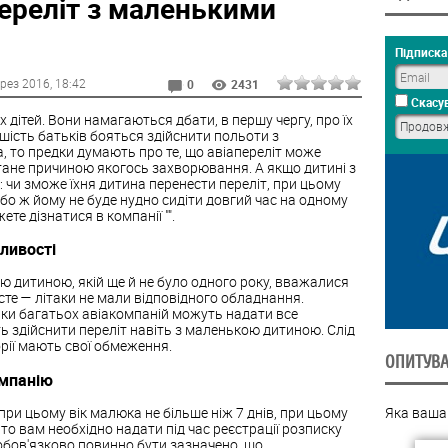
переліт з маленькими
Підписка 
ерез 2016
, 18:42
0
2431
Скасув
дітей. Вони намагаються дбати, в першу чергу, про їх
ьшість батьків бояться здійснити польоти з
 то предки думають про те, що авіапереліт може
тане причиною якогось захворювання. А якщо дитині з
: чи зможе їхня дитина перенести переліт, при цьому
або ж йому не буде нудно сидіти довгий час на одному
ете дізнатися в компанії "".
бливості
 дитиною, якій ще й не було одного року, вважалися
те — літаки не мали відповідного обладнання.
таки багатьох авіакомпаній можуть надати все
ть здійснити переліт навіть з маленькою дитиною. Слід
орії мають свої обмеження.
ОПИТУВ
омпанію
при цьому вік малюка не більше ніж 7 днів, при цьому
Яка ваша
 то вам необхідно надати під час реєстрації розписку
 обов'язково повинно бути зазначено, що