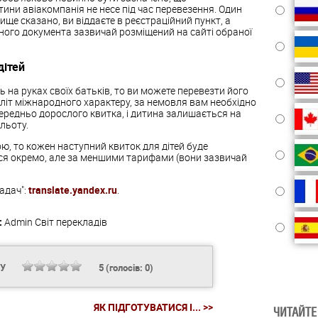
тини авіакомпанія не несе під час перевезення. Один
вище сказано, ви віддаєте в реєстраційний пункт, а
аного документа зазвичай розміщений на сайті обраної
дітей
ь на руках своїх батьків, то ви можете перевезти його
літ міжнародного характеру, за немовля вам необхідно
ередньо дорослого квитка, і дитина залишається на
льоту.
ою, то кожен наступний квиток для дітей буде
ися окремо, але за меншими тарифами (вони зазвичай
адач":
translate.yandex.ru
.
:
Admin
Світ перекладів
НУ
5
(голосів:
0
)
ЯК ПІДГОТУВАТИСЯ І... >>
ЧИТАЙТЕ