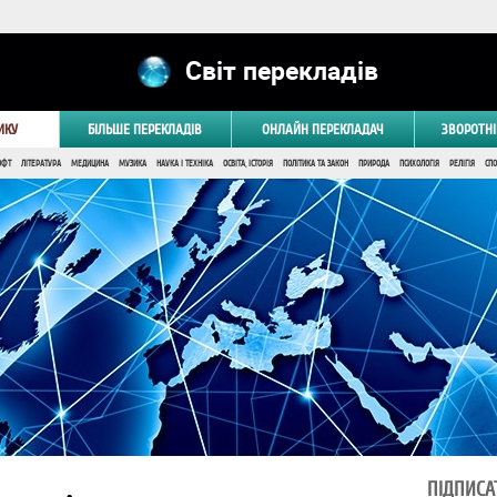
Світ перекладів
ИКУ
БІЛЬШЕ ПЕРЕКЛАДІВ
ОНЛАЙН ПЕРЕКЛАДАЧ
ЗВОРОТНІ
ОФТ
ЛІТЕРАТУРА
МЕДИЦИНА
МУЗИКА
НАУКА І ТЕХНІКА
ОСВІТА, ІСТОРІЯ
ПОЛІТИКА ТА ЗАКОН
ПРИРОДА
ПСИХОЛОГІЯ
РЕЛІГІЯ
СПО
ПІДПИСА