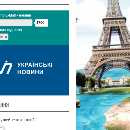
по E-Mail - новини
4700
ати підписку
АННЯ
 улюблена країна?