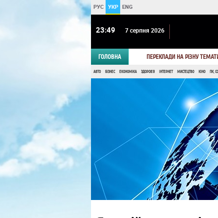
РУС
УКР
ENG
23 49
7 серпня 2026
ГОЛОВНА
ПЕРЕКЛАДИ НА РІЗНУ ТЕМАТ
АВТО
БІЗНЕС
ЕКОНОМІКА
ЗДОРОВ'Я
ІНТЕРНЕТ
МИСТЕЦТВО
КІНО
ПК, С