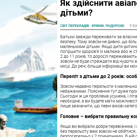
Як здійснити авіа
дітьми?
:
9 Б
СВІТ ПЕРЕКЛАДІВ
КРАЇНИ, ПОДОРОЖІ
Батьки завжди переживати за власних 
безпеку. Тому зовсім не дивно, що біл
маленькими дітьми. Якщо дитя-дитина,
погіршити здоров'я їх малюка або ж с
2 до 11 років, то дорослі переживають
зовсім не буде страждати від нудоти 
місці. До речі, більше інформації ви мож
Переліт з дітьми до 2 років: осо
Зовсім недавно перельоти з маленькою
небажаними. Пояснення тут дуже прос
Сьогодні ж ця проблема усунена, і лі
необхідне, а ви будете мати можливіс
лише зазначити, що певні вікові катег
Головне – вибрати правильну к
Якщо ви вибрали добре перевізника, і 
без перельоту вам зовсім не обійтися,
безпосередньо у 2 примірниках. В ній