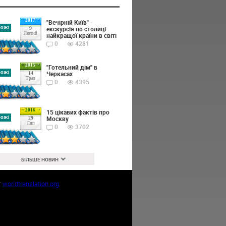
2017
"Вечірній Київ" -
рожі
екскурсія по столиці
9
Лютий
найкращої країни в світі
0
4281
2015
"Готельний дім" в
рожі
Черкасах
14
Трав
0
4395
2016
15 цікавих фактів про
рожі
Москву
29
Лип
0
3702
БІЛЬШЕ НОВИН
т
worldtranslation.org
.