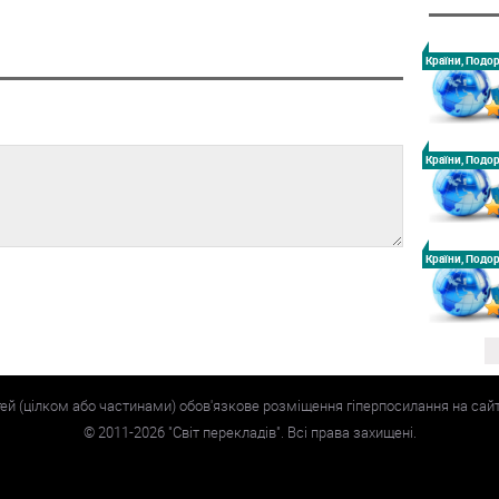
Країни, Подо
Країни, Подо
Країни, Подо
тей (цілком або частинами) обов'язкове розміщення гіперпосилання на сай
©
2011-2026
"Світ перекладів". Всі права захищені.