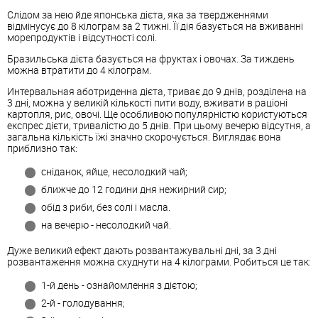
Слідом за нею йде японська дієта, яка за твердженнями
відмінусує до 8 кілограм за 2 тижні. Її дія базується на вживанні
морепродуктів і відсутності солі.
Бразильська дієта базується на фруктах і овочах. За тиждень
можна втратити до 4 кілограм.
Интервальная аботриденна дієта, триває до 9 днів, розділена на
3 дні, можна у великій кількості пити воду, вживати в раціоні
картопля, рис, овочі. Ще особливою популярністю користуються
експрес дієти, тривалістю до 5 днів. При цьому вечерю відсутня, а
загальна кількість їжі значно скорочується. Виглядає вона
приблизно так:
сніданок, яйце, несолодкий чай;
ближче до 12 години дня нежирний сир;
обід з риби, без солі і масла.
на вечерю - несолодкий чай.
Дуже великий ефект дають розвантажувальні дні, за 3 дні
розвантаження можна схуднути на 4 кілограми. Робиться це так:
1-й день - ознайомлення з дієтою;
2-й - голодування;