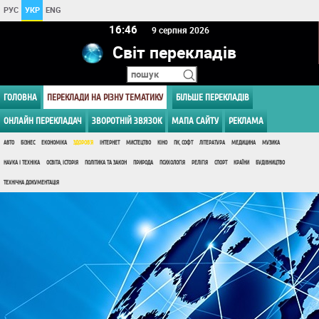
РУС
УКР
ENG
16 46
9 серпня 2026
Світ перекладів
ГОЛОВНА
ПЕРЕКЛАДИ НА РІЗНУ ТЕМАТИКУ
БІЛЬШЕ ПЕРЕКЛАДІВ
ОНЛАЙН ПЕРЕКЛАДАЧ
ЗВОРОТНІЙ ЗВЯЗОК
МАПА САЙТУ
РЕКЛАМА
АВТО
БІЗНЕС
ЕКОНОМІКА
ЗДОРОВ'Я
ІНТЕРНЕТ
МИСТЕЦТВО
КІНО
ПК, СОФТ
ЛІТЕРАТУРА
МЕДИЦИНА
МУЗИКА
НАУКА І ТЕХНІКА
ОСВІТА, ІСТОРІЯ
ПОЛІТИКА ТА ЗАКОН
ПРИРОДА
ПСИХОЛОГІЯ
РЕЛІГІЯ
СПОРТ
КРАЇНИ
БУДІВНИЦТВО
ТЕХНІЧНА ДОКУМЕНТАЦІЯ