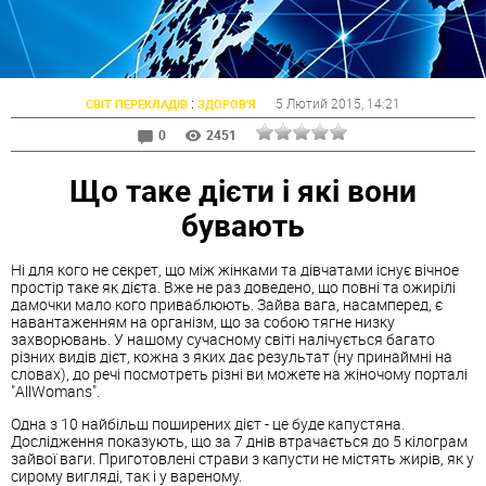
:
5 Лютий 2015
, 14:21
СВІТ ПЕРЕКЛАДІВ
ЗДОРОВ'Я
0
2451
Що таке дієти і які вони
бувають
Ні для кого не секрет, що між жінками та дівчатами існує вічное
простір таке як дієта. Вже не раз доведено, що повні та ожирілі
дамочки мало кого приваблюють. Зайва вага, насамперед, є
навантаженням на організм, що за собою тягне низку
захворювань. У нашому сучасному світі налічується багато
різних видів дієт, кожна з яких дає результат (ну принаймні на
словах), до речі посмотреть різні ви можете на жіночому порталі
"AllWomans".
Одна з 10 найбільш поширених дієт - це буде капустяна.
Дослідження показують, що за 7 днів втрачається до 5 кілограм
зайвої ваги. Приготовлені страви з капусти не містять жирів, як у
сирому вигляді, так і у вареному.