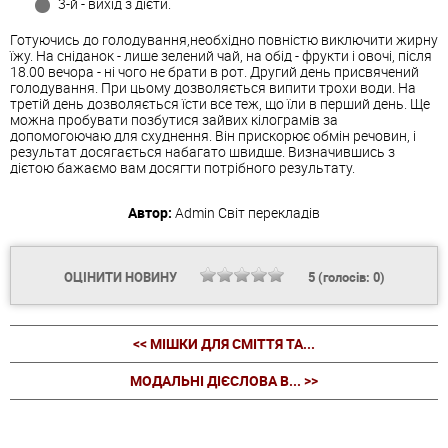
3-й - вихід з дієти.
Готуючись до голодування,необхідно повністю виключити жирну
їжу. На сніданок - лише зелений чай, на обід - фрукти і овочі, після
18.00 вечора - ні чого не брати в рот. Другий день присвячений
голодування. При цьому дозволяється випити трохи води. На
третій день дозволяється їсти все теж, що їли в перший день. Ще
можна пробувати позбутися зайвих кілограмів за
допомогоючаю для схуднення. Він прискорює обмін речовин, і
результат досягається набагато швидше. Визначившись з
дієтою бажаємо вам досягти потрібного результату.
Автор:
Admin
Світ перекладів
ОЦІНИТИ НОВИНУ
5
(голосів:
0
)
<< МІШКИ ДЛЯ СМІТТЯ ТА...
МОДАЛЬНІ ДІЄСЛОВА В... >>