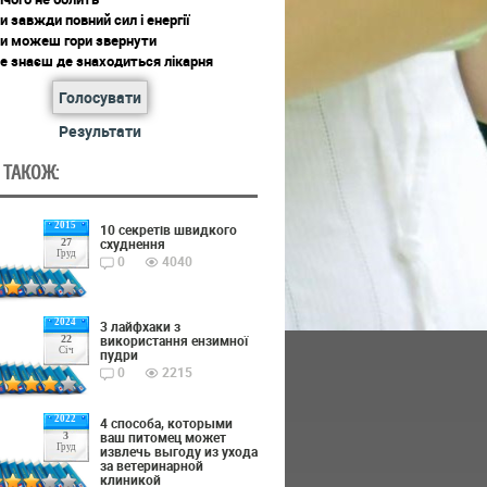
и завжди повний сил і енергії
ти можеш гори звернути
е знаєш де знаходиться лікарня
Голосувати
Результати
 ТАКОЖ:
2015
10 секретів швидкого
схуднення
27
Груд
0
4040
2024
3 лайфхаки з
використання ензимної
22
Січ
пудри
0
2215
2022
4 способа, которыми
ваш питомец может
3
Груд
извлечь выгоду из ухода
за ветеринарной
клиникой