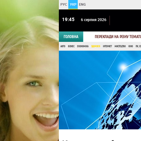
РУС
УКР
ENG
19 45
6 серпня 2026
ГОЛОВНА
ПЕРЕКЛАДИ НА РІЗНУ ТЕМАТ
АВТО
БІЗНЕС
ЕКОНОМІКА
ЗДОРОВ'Я
ІНТЕРНЕТ
МИСТЕЦТВО
КІНО
ПК, С