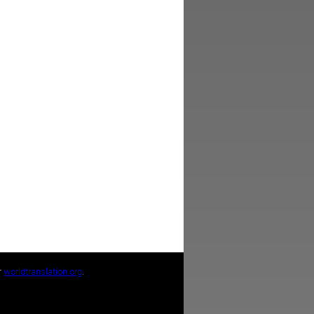
т
worldtranslation.org
.