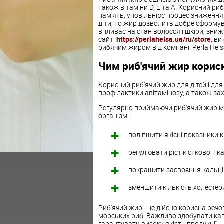
також вітаміни D, E та А. Корисний риб
пам'ять, уповільнює процес зниження
діти, то жир дозволить добре сформу
впливає на стан волосся і шкіри, зниж
сайті
https://perlahelsa.ua/ru/store
, в
рибячим жиром від компанії
Perla Hels
Чим риб'ячий жир корисн
Корисний риб'ячий жир для дітей і для
профілактики авітамінозу, а також за
Регулярно приймаючи риб'ячий жир м
організм:
поліпшити якісні показники к
регулювати ріст кісткової тка
покращити засвоєння кальц
зменшити кількість холестер
Риб'ячий жир - це дійсно корисна речов
морських риб. Важливо здобувати кап
гарантувати високу якість продукції.