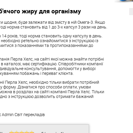
'ячого жиру для організму
ти щодня, буде залежати від змісту в ній Омега-3. Якщо
ді норма становить від 1 до 3-х капсул 3 рази на день.
14 років, тоді норма становить одну капсулу в день.
 необхідно ретельно ознайомитися з інструкцією із
омитися з показаннями та протипоказаннями до
панія Перла
Хелс
, на сайті якої можна знайти потрібні
в каталозі, має сертифікацію. Співробітники компанії
дивідуальне консультування, допомогти у виборі
ахуванням побажань і переваг клієнта.
нії Перла
Хелс
, необхідно тільки вибрати потрібний
ку форму. Дізнатися про способи оплати, умови
и можна в розділах на сайті компанії Перла
Хелс
. Тільки
ідно з інструкцією дозволить отримати бажаний
:
Admin
Світ перекладів