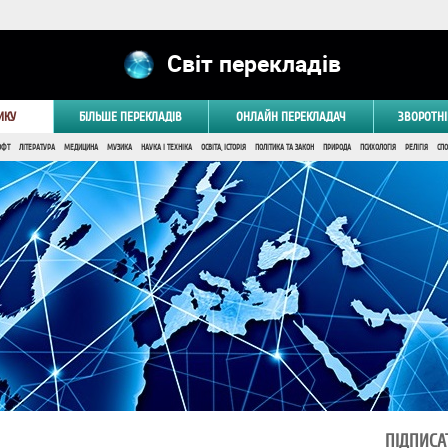
Світ перекладів
ИКУ
БІЛЬШЕ ПЕРЕКЛАДІВ
ОНЛАЙН ПЕРЕКЛАДАЧ
ЗВОРОТНІ
ОФТ
ЛІТЕРАТУРА
МЕДИЦИНА
МУЗИКА
НАУКА І ТЕХНІКА
ОСВІТА, ІСТОРІЯ
ПОЛІТИКА ТА ЗАКОН
ПРИРОДА
ПСИХОЛОГІЯ
РЕЛІГІЯ
СПО
ПІДПИСА