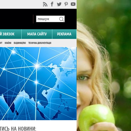
Й ЗВЯЗОК
МАПА САЙТУ
РЕКЛАМА
РТ
КРАЇНИ
БУДІВНИЦТВО
ТЕХНІЧНА ДОКУМЕНТАЦІЯ
ТИСЬ НА НОВИНИ: