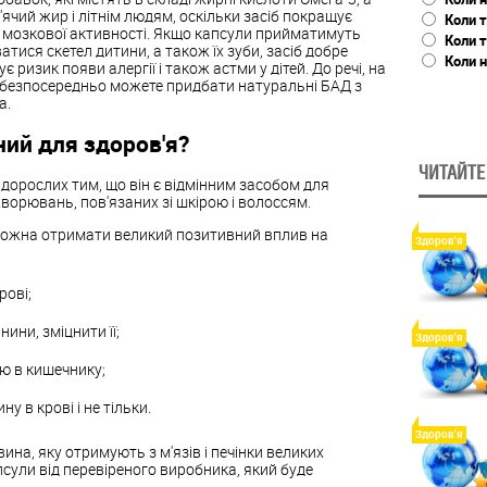
'ячий жир і літнім людям, оскільки засіб покращує
Коли т
 мозкової активності. Якщо капсули прийматимуть
Коли 
ватися
скетел
дитини, а також їх зуби, засіб добре
Коли н
ує ризик появи алергії
і
також астми у дітей. До речі, на
и безпосередньо можете придбати
натуральні БАД з
a.
ий для здоров'я?
ЧИТАЙТЕ
 дорослих тим, що він є відмінним засобом для
хворювань, пов'язаних зі шкірою і волоссям.
ожна отримати великий позитивний вплив на
Здоров'я
рові;
нини, зміцнити її;
Здоров'я
ію в
кишечнику
;
ину в крові
і
не тільки.
Здоров'я
ина, яку отримують з м'язів і печінки великих
сули від перевіреного виробника, який буде