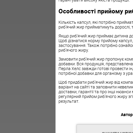
Особливості
прийому
риб
Кількість капсул, які потрібно прийма
риб'ячий жир прийматимуть дорослі, то
Якщо риб'ячий жир приймає дитина до 
Щоб дізнатися норму
прийому
капсул,
застосування. Також потрібно ознай
риб'ячого жиру.
Замовити риб'ячий жир пропонує ком
добавки. Вся продукція, представлена 
Перла
Хелс
завжди готові провести ін
потрібної добавки для організму з ур
Щоб придбати риб'ячий жир від компа
варіант на сайті та заповнити невели
доставки
, гарантії та про інші нюанс
регулярний
прийом
риб'ячого жиру зг
результат.
Автор