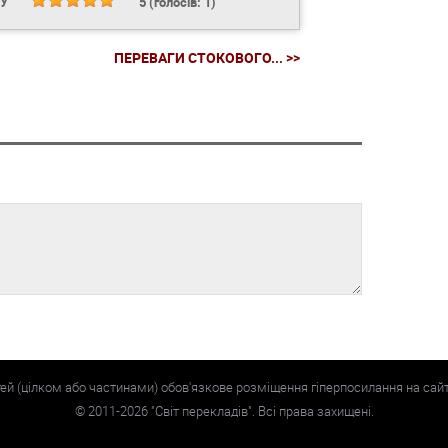
НУ
5
(голосів:
1
)
ПЕРЕВАГИ СТОКОВОГО... >>
тей (цілком або частинами) обов'язкове розміщення гіперпосилання на сай
©
2011-2026
"Світ перекладів". Всі права захищені.