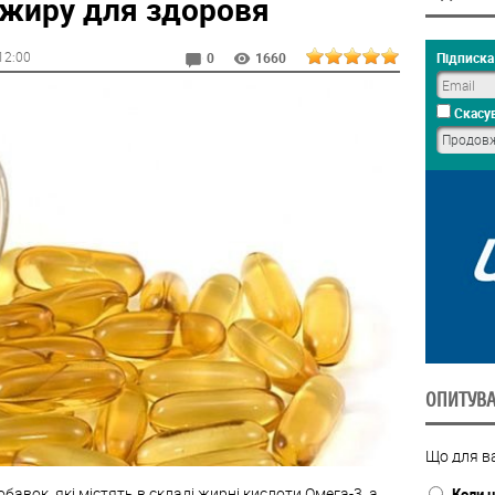
 жиру для здоровя
 12:00
Підписка 
0
1660
Скасув
ОПИТУВ
Що для ва
бавок, які містять в складі жирні кислоти Омега-3, а
Коли н