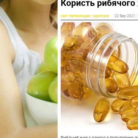
Користь рибячого
:
22 Вер 2021
,
СВІТ ПЕРЕКЛАДІВ
ЗДОРОВ'Я
Риб'ячий жир є однією з популярних до