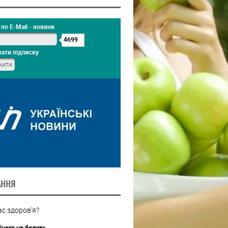
по E-Mail - новини
4699
ати підписку
АННЯ
с здоров'я?
ічого не болить