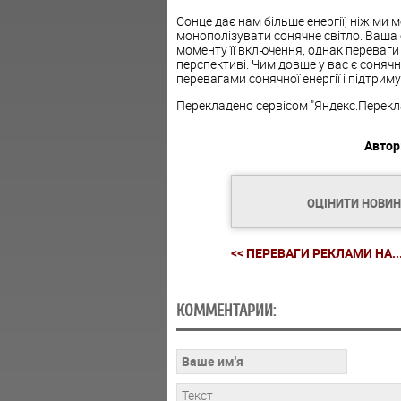
Сонце дає нам більше енергії, ніж ми 
монополізувати сонячне світло. Ваша
моменту її включення, однак переваги
перспективі. Чим довше у вас є соняч
перевагами сонячної енергії і підтри
Перекладено сервісом "Яндекс.Перекл
Автор
ОЦІНИТИ НОВИ
<< ПЕРЕВАГИ РЕКЛАМИ НА..
КОММЕНТАРИИ: