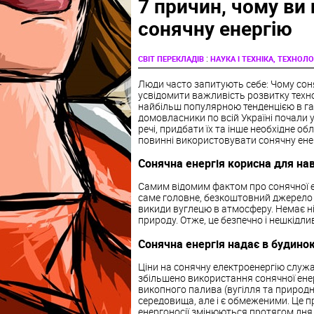
7 причин, чому ви
сонячну енергію
:
СВІТ ПЕРЕКЛАДІВ
НАУКА І ТЕХНІКА, ТЕХНОЛОГ
Люди часто запитують себе: Чому соняч
усвідомити важливість розвитку технол
найбільш популярною тенденцією в гал
домовласники по всій Україні почали у
речі, придбати їх та інше необхідне 
повинні використовувати сонячну ене
Сонячна енергія корисна для н
Самим відомим фактом про сонячної ене
саме головне, безкоштовний джерело ен
викиди вуглецю в атмосферу. Немає ні
природу. Отже, це безпечно і нешкідл
Сонячна енергія надає в будино
Ціни на сонячну електроенергію служа
збільшено використання сонячної енер
викопного палива (вугілля та природно
середовища, але і є обмеженими. Це п
енергоносії змінюються протягом дня. А