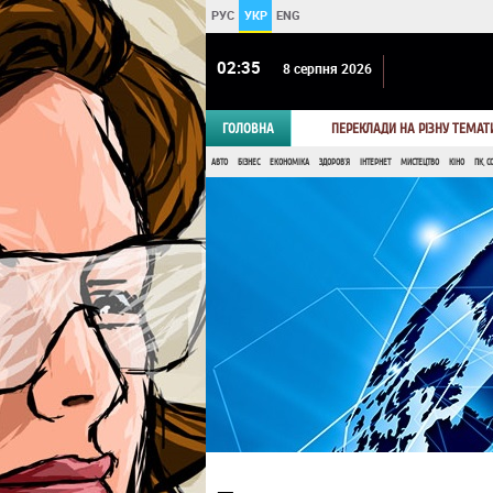
РУС
УКР
ENG
02 35
8 серпня 2026
ГОЛОВНА
ПЕРЕКЛАДИ НА РІЗНУ ТЕМАТ
АВТО
БІЗНЕС
ЕКОНОМІКА
ЗДОРОВ'Я
ІНТЕРНЕТ
МИСТЕЦТВО
КІНО
ПК, С