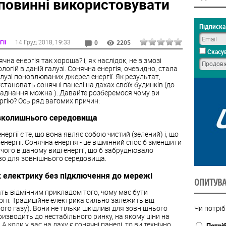
 повинні використовувати
Підписка 
14 Груд 2018
, 19:33
ІЇ
0
2205
Скасув
на енергія так хороша? і, як наслідок, не в змозі
огій в даній галузі. Сонячна енергія, очевидно, стала
узі поновлюваних джерел енергії. Як результат,
становать сонячні панелі на дахах своїх будинків (до
обладнання можна ). Давайте розберемося чому ви
ргію? Ось ряд вагомих причин:
авколишнього середовища
ргії є те, що вона являє собою чистий (зелений) і, що
ергії. Сонячна енергія - це відмінний спосіб зменшити
чого в даному виді енергії, що б забруднювало
иво для зовнішнього середовища.
к електрику без підключення до мережі
ОПИТУВ
ть відмінним прикладом того, чому має бути
гії. Традиційне електрика сильно залежить від
го газу). Вони не тільки шкідливі для зовнішнього
Чи потрі
ризводить до нестабільного ринку, на якому ціни на
 коли у вас на даху є сонячні панелі, то ви технічно
Потрі