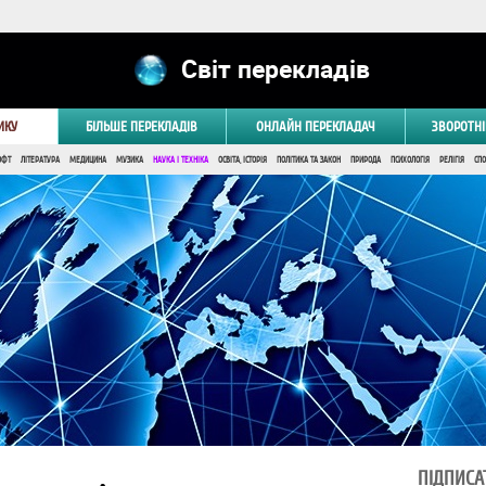
Світ перекладів
ИКУ
БІЛЬШЕ ПЕРЕКЛАДІВ
ОНЛАЙН ПЕРЕКЛАДАЧ
ЗВОРОТНІ
ОФТ
ЛІТЕРАТУРА
МЕДИЦИНА
МУЗИКА
НАУКА І ТЕХНІКА
ОСВІТА, ІСТОРІЯ
ПОЛІТИКА ТА ЗАКОН
ПРИРОДА
ПСИХОЛОГІЯ
РЕЛІГІЯ
СПО
ПІДПИСА