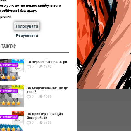
ього у людства немає майбутнього
обійтися і без нього
рібний
Голосувати
Результати
 ТАКОЖ:
2018
10 переваг 3D-принтера
а, Технології
22
0
4292
Груд
2018
3D моделювання: Що це
а, Технології
таке?
15
Черв
0
4680
2013
3D принтер і принцип
а, Технології
його роботи
24
Жовт
0
5753