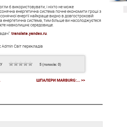
могли б використовувати, і ніхто не може
 сонячна енергетична система почне економити гроші з
 сонячної енергії найкраще видно в довгостроковій
на енергетична система, тим більше ви насолоджуєтеся
муєте навколишнє середовище.
адач":
translate.yandex.ru
.
:
Admin
Світ перекладів
НУ
5
(голосів:
0
)
.
ШПАЛЕРИ MARBURG:... >>