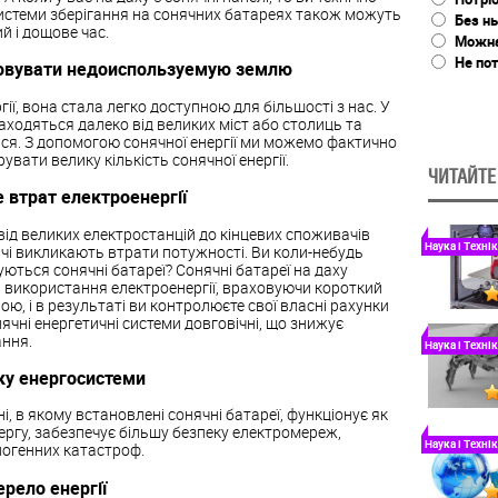
Системи зберігання на сонячних батареях також можуть
Без н
й і дощове час.
Можна 
Не пот
товувати недоиспользуемую землю
ії, вона стала легко доступною для більшості з нас. У
знаходяться далеко від великих міст або столиць та
ься. З допомогою сонячної енергії ми можемо фактично
вати велику кількість сонячної енергії.
ЧИТАЙТЕ
 втрат електроенергії
ід великих електростанцій до кінцевих споживачів
Наука і Технік
ачі викликають втрати потужності. Ви коли-небудь
ться сонячні батареї? Сонячні батареї на даху
використання електроенергії, враховуючи короткий
ою, і в результаті ви контролюєте свої власні рахунки
нячні енергетичні системи довговічні, що знижує
ння.
Наука і Технік
ку енергосистеми
, в якому встановлені сонячні батареї, функціонує як
чергу, забезпечує більшу безпеку електромереж,
Наука і Технік
погенних катастроф.
ерело енергії