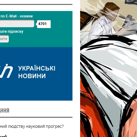
по E-Mail - новини
4701
ати підписку
АННЯ
бний людству науковий прогрес?
бний