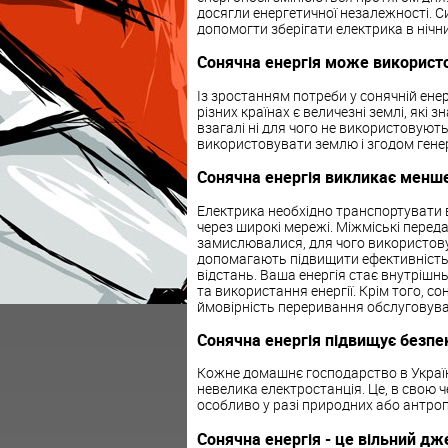
досягли енергетичної незалежності. 
допомогти зберігати електрика в нічни
Сонячна енергія може викорис
Із зростанням потреби у сонячній енерг
різних країнах є величезні землі, які 
взагалі ні для чого не використовуют
використовувати землю і згодом генеру
Сонячна енергія викликає менше
Електрика необхідно транспортувати в
через широкі мережі. Міжміські перед
замислювалися, для чого використовую
допомагають підвищити ефективність 
відстань. Ваша енергія стає внутрішнь
та використання енергії. Крім того, со
ймовірність переривання обслуговува
Сонячна енергія підвищує безпе
Кожне домашнє господарство в Україні
невелика електростанція. Це, в свою 
особливо у разі природних або антро
Сонячна енергія - це вільний дж