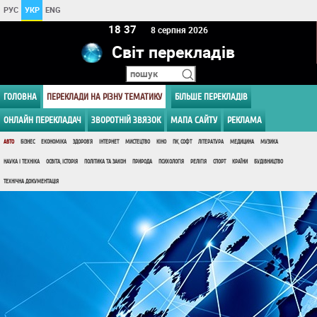
РУС
УКР
ENG
18:37
8 серпня 2026
Світ перекладів
ГОЛОВНА
ПЕРЕКЛАДИ НА РІЗНУ ТЕМАТИКУ
БІЛЬШЕ ПЕРЕКЛАДІВ
ОНЛАЙН ПЕРЕКЛАДАЧ
ЗВОРОТНІЙ ЗВЯЗОК
МАПА САЙТУ
РЕКЛАМА
АВТО
БІЗНЕС
ЕКОНОМІКА
ЗДОРОВ'Я
ІНТЕРНЕТ
МИСТЕЦТВО
КІНО
ПК, СОФТ
ЛІТЕРАТУРА
МЕДИЦИНА
МУЗИКА
НАУКА І ТЕХНІКА
ОСВІТА, ІСТОРІЯ
ПОЛІТИКА ТА ЗАКОН
ПРИРОДА
ПСИХОЛОГІЯ
РЕЛІГІЯ
СПОРТ
КРАЇНИ
БУДІВНИЦТВО
ТЕХНІЧНА ДОКУМЕНТАЦІЯ