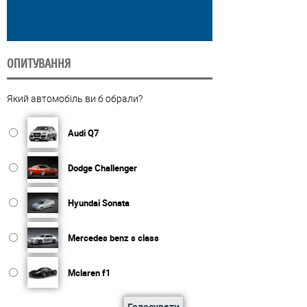
ОПИТУВАННЯ
Який автомобіль ви б обрали?
Audi Q7
Dodge Challenger
Hyundai Sonata
Mercedes benz s class
Mclaren f1
Голосувати