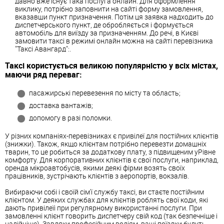
давно вже існує така послуга онлайн. Для оформлення
виклику, потрібно заповнити на сайті форму замовлення,
вказавши пункт призначення. Потім ця заявка надходить до
диспетчерського пункт, де обробляється і формується
автомобіль для виїзду за призначенням. До речі, в Києві
замовити таксі в режимі онлайн можна на сайті перевізника
"Таксі Авангард":.
Таксі користується великою популярністю у всіх містах,
маючи ряд переваг:
пасажирські перевезення по місту та область;
доставка вантажів;
допомогу в разі поломки.
У різних компаніях-перевізниках є привілеї для постійних клієнтів
(знижки). Також, якщо клієнтам потрібно перевезти домашніх
тварин, то це робиться за додаткову плату, з підвищеним уРівне
комфорту. Для корпоративних клієнтів є свої послуги, наприклад,
оренда мікроавтобусів, якими деякі фірми возять своїх
працівників, зустрічають клієнтів з аеропортів, вокзалів.
Вибираючи собі і своїй сім'ї службу таксі, ви стаєте постійним
клієнтом. У деяких службах для клієнтів роблять свої коди, які
дають привілеїі при регулярному використанні послуги. При
замовленні клієнт говорить диспетчеру свій код (так безпечніше і
надійніше). Завдяки професійним водіям, ваші поїздки будуть