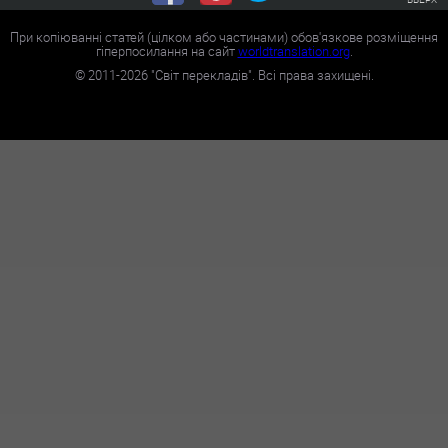
При копіюванні статей (цілком або частинами) обов'язкове розміщення
гіперпосилання на сайт
worldtranslation.org
.
©
2011-2026
"Світ перекладів". Всі права захищені.