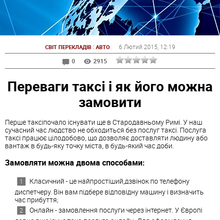
:
6 Лютий 2015
, 12:19
СВІТ ПЕРЕКЛАДІВ
АВТО
0
2915
Переваги таксі і як його можна
замовити
Перше таксіпочало існувати ще в Стародавньому Римі. У наш
сучасний час людство не обходиться без послуг таксі. Послуга
таксі працює цілодобово, що дозволяє доставляти людину або
вантаж в будь-яку точку міста, в будь-який час доби.
Замовляти можна двома способами:
Класичний - це найпростіший,дзвінок по телефону
диспетчеру. Він вам підбере відповідну машину і визначить
час прибуття;
Онлайн - замовлення послуги через інтернет. У Європі