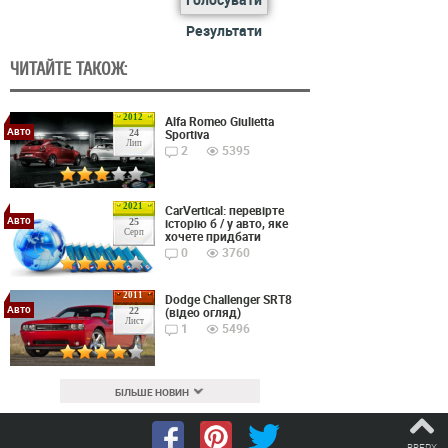
Результати
ЧИТАЙТЕ ТАКОЖ:
2012
Alfa Romeo Giulietta
Авто
Sportiva
24
Лип
2
5395
2021
CarVertical: перевірте
Авто
історію б / у авто, яке
25
Серп
хочете придбати
0
3760
2011
Dodge Challenger SRT8
Авто
(відео огляд)
22
Лист
1
5496
БІЛЬШЕ НОВИН
ВВЕРХ