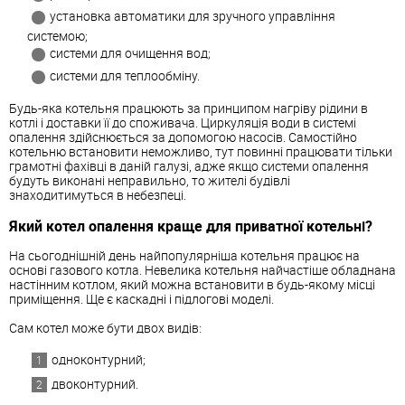
установка автоматики для зручного управління
системою;
системи для очищення вод;
системи для теплообміну.
Будь-яка котельня працюють за принципом нагріву рідини в
котлі і доставки її до споживача. Циркуляція води в системі
опалення здійснюється за допомогою насосів. Самостійно
котельню встановити неможливо, тут повинні працювати тільки
грамотні фахівці в даній галузі, адже якщо системи опалення
будуть виконані неправильно, то жителі будівлі
знаходитимуться в небезпеці.
Який котел опалення краще для приватної котельні?
На сьогоднішній день найпопулярніша котельня працює на
основі газового котла. Невелика котельня найчастіше обладнана
настінним котлом, який можна встановити в будь-якому місці
приміщення. Ще є каскадні і підлогові моделі.
Сам котел може бути двох видів:
одноконтурний;
двоконтурний.