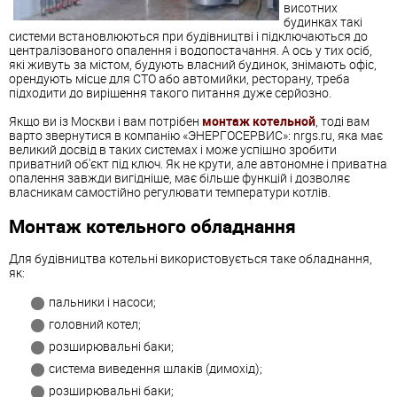
висотних
будинках такі
системи встановлюються при будівництві і підключаються до
централізованого опалення і водопостачання. А ось у тих осіб,
які живуть за містом, будують власний будинок, знімають офіс,
орендують місце для СТО або автомийки, ресторану, треба
підходити до вирішення такого питання дуже серйозно.
Якщо ви із Москви і вам потрібен
монтаж котельной
, тоді вам
варто звернутися в компанію «ЭНЕРГОСЕРВИС»: nrgs.ru, яка має
великий досвід в таких системах і може успішно зробити
приватний об'єкт під ключ. Як не крути, але автономне і приватна
опалення завжди вигідніше, має більше функцій і дозволяє
власникам самостійно регулювати температури котлів.
Монтаж котельного обладнання
Для будівництва котельні використовується таке обладнання,
як:
пальники і насоси;
головний котел;
розширювальні баки;
система виведення шлаків (димохід);
розширювальні баки;