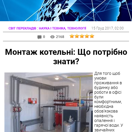
:
15 Груд 2017
, 02:00
СВІТ ПЕРЕКЛАДІВ
НАУКА І ТЕХНІКА, ТЕХНОЛОГІЇ
0
2168
Монтаж котельні: Що потрібно
знати?
Для того щоб
умови
проживання в
будинку або
роботи в офісі
були
комфортними,
необхідна
обов'язкова
наявність
опалення і
гарячої води. У
звичайних