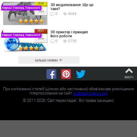
2018
3D моделювання: Що це
Наука і Техніка, Технології
таке?
15
Черв
0
4684
2013
3D принтер і принцип
Наука і Техніка, Технології
його роботи
24
Жовт
0
5758
БІЛЬШЕ НОВИН
ВВЕРХ
При копіюванні статей (цілком або частинами) обов'язкове розміщення
гіперпосилання на сайт
worldtranslation.org
.
©
2011-2026
"Світ перекладів". Всі права захищені.