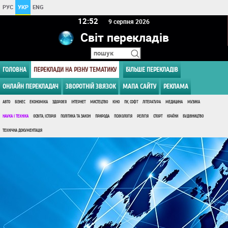
РУС
УКР
ENG
12 52
9 серпня 2026
Світ перекладів
ГОЛОВНА
ПЕРЕКЛАДИ НА РІЗНУ ТЕМАТИКУ
БІЛЬШЕ ПЕРЕКЛАДІВ
ОНЛАЙН ПЕРЕКЛАДАЧ
ЗВОРОТНІЙ ЗВЯЗОК
МАПА САЙТУ
РЕКЛАМА
АВТО
БІЗНЕС
ЕКОНОМІКА
ЗДОРОВ'Я
ІНТЕРНЕТ
МИСТЕЦТВО
КІНО
ПК, СОФТ
ЛІТЕРАТУРА
МЕДИЦИНА
МУЗИКА
НАУКА І ТЕХНІКА
ОСВІТА, ІСТОРІЯ
ПОЛІТИКА ТА ЗАКОН
ПРИРОДА
ПСИХОЛОГІЯ
РЕЛІГІЯ
СПОРТ
КРАЇНИ
БУДІВНИЦТВО
ТЕХНІЧНА ДОКУМЕНТАЦІЯ