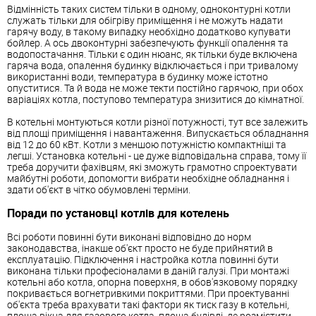
Відмінність таких систем тільки в одному, одноконтурні котли
служать тільки для обігріву приміщення і не можуть надати
гарячу воду, в такому випадку необхідно додатково купувати
бойлер. А ось двоконтурні забезпечують функції опалення та
водопостачання. Тільки є один нюанс, як тільки буде включена
гаряча вода, опалення будинку відключається і при тривалому
використанні води, температура в будинку може істотно
опуститися. Та й вода не може текти постійно гарячою, при обох
варіаціях котла, поступово температура знизитися до кімнатної.
В котельні монтуються котли різної потужності, тут все залежить
від площі приміщення і навантаження. Випускається обладнання
від 12 до 60 кВт. Котли з меншою потужністю компактніші та
легші. Установка котельні - це дуже відповідальна справа, тому її
треба доручити фахівцям, які зможуть грамотно спроектувати
майбутні роботи, допомогти вибрати необхідне обладнання і
здати об'єкт в чітко обумовлені терміни.
Поради по установці котлів для котелень
Всі роботи повинні бути виконані відповідно до норм
законодавства, інакше об'єкт просто не буде прийнятий в
експлуатацію. Підключення і настройка котла повинні бути
виконана тільки професіоналами в даній галузі. При монтажі
котельні або котла, опорна поверхня, в обов'язковому порядку
покривається вогнетривкими покриттями. При проектуванні
об'єкта треба врахувати такі фактори як тиск газу в котельні,
площа вікна для газового котла, площа будівлі, де розмістити,