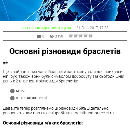
:
21 Лист 2017
, 17:23
СВІТ ПЕРЕКЛАДІВ
МИСТЕЦТВО
0
2350
Основні різновиди браслетів
##
Ще з найдавніших часів браслети застосовували для прикраси
ніг і рук, також вони були символом добробуту. На сьогоднішній
день є 2-ві основні різновиди браслетів:
м'які;
а також жорсткі.
Давайте тепер розглянемо ці різновиди більш детально
розповість нам про них співробітник : wristband-bracelet.ru.
Основні різновиди м'яких браслетів: