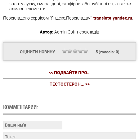
золоту луску, смарагдові, сапфірові або рубінові очі, а також
алмазні елементи.
Перекладено сервісом "Яндекс.Перекладач":
translate.yandex.ru
.
Автор:
Admin
Світ перекладів
ОЦІНИТИ НОВИНУ
5
(голосів:
0
)
<< ПОДБАЙТЕ ПРО...
ТЕСТОСТЕРОН... >>
КОММЕНТАРИИ: