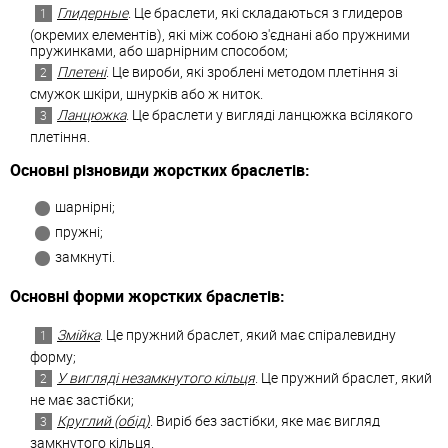
Глидерные
. Це браслети, які складаються з глидеров
(окремих елементів), які між собою з'єднані або пружними
пружинками, або шарнірним способом;
Плетені
. Це вироби, які зроблені методом плетіння зі
смужок шкіри, шнурків або ж ниток.
Ланцюжка
. Це браслети у вигляді ланцюжка всілякого
плетіння.
Основні різновиди жорстких браслетів:
шарнірні;
пружні;
замкнуті.
Основні форми жорстких браслетів:
Змійка
. Це пружний браслет, який має спіралевидну
форму;
У вигляді незамкнутого кільця
. Це пружний браслет, який
не має застібки;
Круглий (обід)
. Виріб без застібки, яке має вигляд
замкнутого кільця.