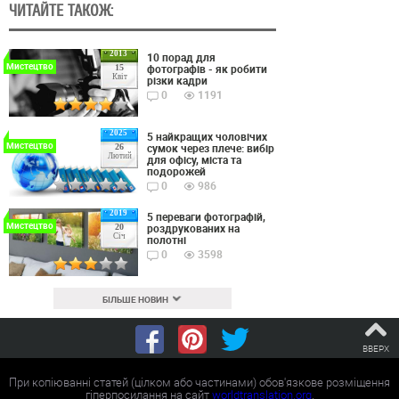
ЧИТАЙТЕ ТАКОЖ:
2013
10 порад для
Мистецтво
фотографів - як робити
15
Квіт
різки кадри
0
1191
2025
5 найкращих чоловічих
Мистецтво
сумок через плече: вибір
26
Лютий
для офісу, міста та
подорожей
0
986
2019
5 переваги фотографій,
Мистецтво
роздрукованих на
20
Січ
полотні
0
3598
БІЛЬШЕ НОВИН
ВВЕРХ
При копіюванні статей (цілком або частинами) обов'язкове розміщення
гіперпосилання на сайт
worldtranslation.org
.