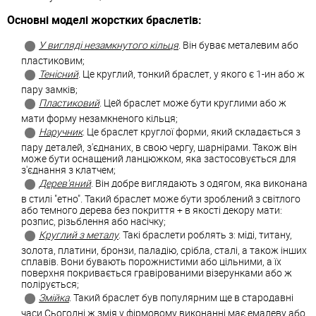
Основні моделі жорстких браслетів:
У вигляді незамкнутого кільця
. Він буває металевим або
пластиковим;
Тенісний
. Це круглий, тонкий браслет, у якого є 1-ин або ж
пару замків;
Пластиковий
. Цей браслет може бути круглими або ж
мати форму незамкненого кільця;
Наручник
. Це браслет круглої форми, який складається з
пару деталей, з'єднаних, в свою чергу, шарнірами. Також він
може бути оснащений ланцюжком, яка застосовується для
з'єднання з клатчем;
Дерев'яний
. Він добре виглядають з одягом, яка виконана
в стилі "етно". Такий браслет може бути зроблений з світлого
або темного дерева без покриття + в якості декору мати:
розпис, різьблення або насічку;
Круглий з металу
. Такі браслети роблять з: міді, титану,
золота, платини, бронзи, паладію, срібла, сталі, а також інших
сплавів. Вони бувають порожнистими або цільними, а їх
поверхня покривається гравірованими візерунками або ж
полірується;
Змійка
. Такий браслет був популярним ще в стародавні
часи.Сьогодні ж змія у фірмовому виконанні має емалеву або