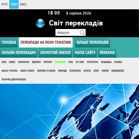
РУС
УКР
ENG
18:05
8 серпня 2026
Світ перекладів
ГОЛОВНА
ПЕРЕКЛАДИ НА РІЗНУ ТЕМАТИКУ
БІЛЬШЕ ПЕРЕКЛАДІВ
ОНЛАЙН ПЕРЕКЛАДАЧ
ЗВОРОТНІЙ ЗВЯЗОК
МАПА САЙТУ
РЕКЛАМА
АВТО
БІЗНЕС
ЕКОНОМІКА
ЗДОРОВ'Я
ІНТЕРНЕТ
МИСТЕЦТВО
КІНО
ПК, СОФТ
ЛІТЕРАТУРА
МЕДИЦИНА
МУЗИКА
НАУКА І ТЕХНІКА
ОСВІТА, ІСТОРІЯ
ПОЛІТИКА ТА ЗАКОН
ПРИРОДА
ПСИХОЛОГІЯ
РЕЛІГІЯ
СПОРТ
КРАЇНИ
БУДІВНИЦТВО
ТЕХНІЧНА ДОКУМЕНТАЦІЯ