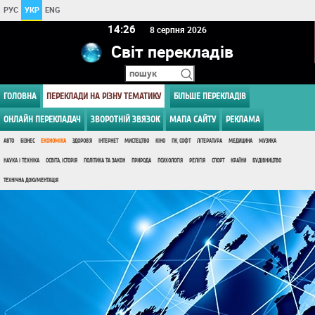
РУС
УКР
ENG
14:26
8 серпня 2026
Світ перекладів
ГОЛОВНА
ПЕРЕКЛАДИ НА РІЗНУ ТЕМАТИКУ
БІЛЬШЕ ПЕРЕКЛАДІВ
ОНЛАЙН ПЕРЕКЛАДАЧ
ЗВОРОТНІЙ ЗВЯЗОК
МАПА САЙТУ
РЕКЛАМА
АВТО
БІЗНЕС
ЕКОНОМІКА
ЗДОРОВ'Я
ІНТЕРНЕТ
МИСТЕЦТВО
КІНО
ПК, СОФТ
ЛІТЕРАТУРА
МЕДИЦИНА
МУЗИКА
НАУКА І ТЕХНІКА
ОСВІТА, ІСТОРІЯ
ПОЛІТИКА ТА ЗАКОН
ПРИРОДА
ПСИХОЛОГІЯ
РЕЛІГІЯ
СПОРТ
КРАЇНИ
БУДІВНИЦТВО
ТЕХНІЧНА ДОКУМЕНТАЦІЯ