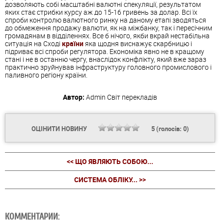
дозволяють собі масштабні валютні спекуляції, результатом
яких стає стрибки курсу аж до 15-16 гривень за долар. Всі їх
спроби контролю валютного ринку на даному етапі зводяться
до обмеження продажу валюти, як на міжбанку, так і пересічним
громадянам в відділеннях. Все б нічого, якби вкрай нестабільна
ситуація на Сході
країни
яка щодня виснажує скарбницю і
підриває всі спроби регулятора. Економіка явно не в кращому
стані і не в останню чергу, внаслідок конфлікту, який вже зараз
практично зруйнував інфраструктуру головного промислового і
паливного регіону країни.
Автор:
Admin
Світ перекладів
ОЦІНИТИ НОВИНУ
5
(голосів:
0
)
<< ЩО ЯВЛЯЮТЬ СОБОЮ...
CИСТЕМА ОБЛІКУ... >>
КОММЕНТАРИИ: