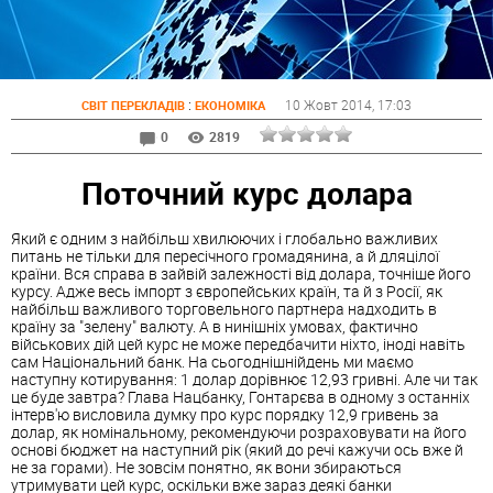
:
10 Жовт 2014
, 17:03
СВІТ ПЕРЕКЛАДІВ
ЕКОНОМІКА
0
2819
Поточний курс долара
Який є одним з найбільш хвилюючих і глобально важливих
питань не тільки для пересічного громадянина, а й дляцілої
країни. Вся справа в зайвій залежності від долара, точніше його
курсу. Адже весь імпорт з європейських країн, та й з Росії, як
найбільш важливого торговельного партнера надходить в
країну за "зелену" валюту. А в нинішніх умовах, фактично
військових дій цей курс не може передбачити ніхто, іноді навіть
сам Національний банк. На сьогоднішнійдень ми маємо
наступну котирування: 1 долар дорівнює 12,93 гривні. Але чи так
це буде завтра? Глава Нацбанку, Гонтарєва в одному з останніх
інтерв'ю висловила думку про курс порядку 12,9 гривень за
долар, як номінальному, рекомендуючи розраховувати на його
основі бюджет на наступний рік (який до речі кажучи ось вже й
не за горами). Не зовсім понятно, як вони збираються
утримувати цей курс, оскільки вже зараз деякі банки