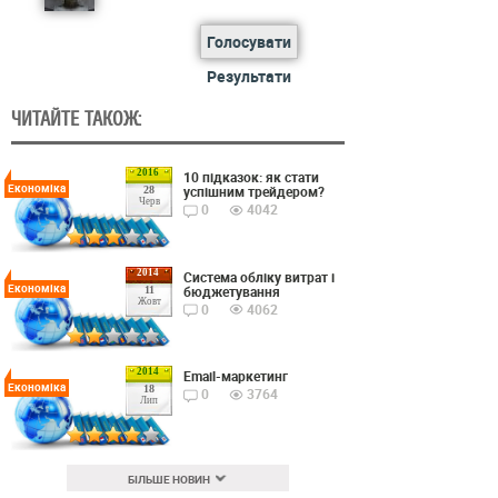
Голосувати
Результати
ЧИТАЙТЕ ТАКОЖ:
2016
10 підказок: як стати
Економіка
успішним трейдером?
28
Черв
0
4042
2014
Cистема обліку витрат і
Економіка
бюджетування
11
Жовт
0
4062
2014
Email-маркетинг
Економіка
18
0
3764
Лип
БІЛЬШЕ НОВИН