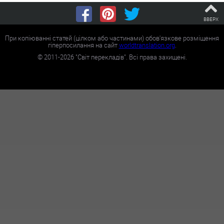
ВВЕРХ
При копіюванні статей (цілком або частинами) обов'язкове розміщення
гіперпосилання на сайт
worldtranslation.org
.
©
2011-2026
"Світ перекладів". Всі права захищені.