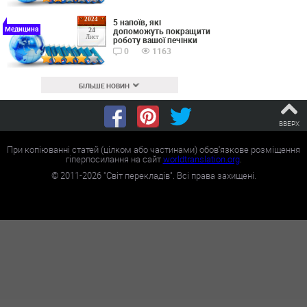
2024
5 напоїв, які
Медицина
допоможуть покращити
24
Лист
роботу вашої печінки
0
1163
БІЛЬШЕ НОВИН
ВВЕРХ
При копіюванні статей (цілком або частинами) обов'язкове розміщення
гіперпосилання на сайт
worldtranslation.org
.
©
2011-2026
"Світ перекладів". Всі права захищені.