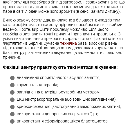
якої популяції перебував би під загрозою. Незважаючи на те, що
процес зачаття дитини є виключно приємним, далеко не кожна
пара в світі людей може його зробити (в сенсі, зачати дитину).
Виною всьому безпліддя, викликане в більшості випадків тим
катастрофічним з точки зору пріроди способом життя, який ми
ведемо. Проте, вирішити проблему можливо. Для цього,
необхідно визначити точні причини і призначити правильне. З
усіма цими завдання прекрасно справляються фахівці клініки «
Фертілітет » в Берліні. Сучасна
технічна
база, високий рівень
підготовки та власні напрацювання дозволяють применять на
базі центру різні методики лікування (в залежності від реальної
причини).
Фахівці центру практикують такі методи лікування:
визначення сприятливого часу для зачаття;
гормональна терапія;
запліднення внутрішньоутробним методом;
ЕКЗ (екстракорпоральне або зовнішнє запліднення);
криоконсервация (застосування заморожених клітин);
використання донорських сперматозоїдів;
використання сформіровавшіхся бластоцистов.