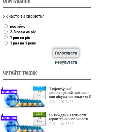
ОПИТУВАННЯ
Як часто ви хворієте?
постійно
2-3 рази на рік
1 раз на рік
1 раз на 3 роки
Голосувати
Результати
ЧИТАЙТЕ ТАКОЖ:
2018
"Софосбувир" -
Медицина
революційний препарат
12
Січ
для лікування гепатиту С
0
4341
2018
15 тиждень вагітності:
Медицина
характерні особливості
18
Трав
0
3849