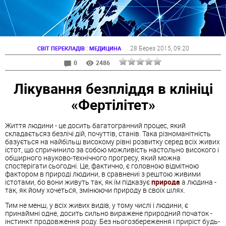
:
28 Берез 2015
, 09:20
СВІТ ПЕРЕКЛАДІВ
МЕДИЦИНА
0
2486
Лікування безпліддя в клініці
«Фертілітет»
Життя людини - це досить багатогранний процес, який
складаєтьсяз безлічі дій, почуттів, станів. Така різноманітність
базується на найбільш високому рівні розвитку серед всіх живих
істот, що спричинило за собою можливість настольно високого і
обширного науково-технічного прогресу, який можна
спостерігати сьогодні. Це, фактично, є головною відмітною
фактором в природі людини, в сравнениі з рештою живими
істотами, бо вони живуть так, як їм підказує
природа
а людина -
так, як йому хочеться, змінюючи природу в своїх цілях.
Тим не менш, у всіх живих видів, у тому числі і людини, є
принаймні одне, досить сильно виражене природний початок -
інстинкт продовження роду. Без ньогозбереження і приріст будь-