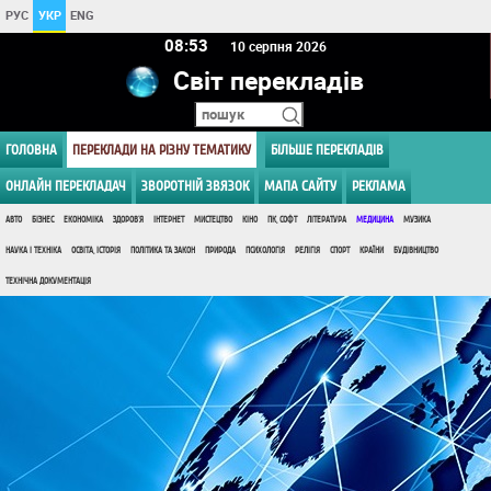
РУС
УКР
ENG
08:53
10 серпня 2026
Світ перекладів
ГОЛОВНА
ПЕРЕКЛАДИ НА РІЗНУ ТЕМАТИКУ
БІЛЬШЕ ПЕРЕКЛАДІВ
ОНЛАЙН ПЕРЕКЛАДАЧ
ЗВОРОТНІЙ ЗВЯЗОК
МАПА САЙТУ
РЕКЛАМА
АВТО
БІЗНЕС
ЕКОНОМІКА
ЗДОРОВ'Я
ІНТЕРНЕТ
МИСТЕЦТВО
КІНО
ПК, СОФТ
ЛІТЕРАТУРА
МЕДИЦИНА
МУЗИКА
НАУКА І ТЕХНІКА
ОСВІТА, ІСТОРІЯ
ПОЛІТИКА ТА ЗАКОН
ПРИРОДА
ПСИХОЛОГІЯ
РЕЛІГІЯ
СПОРТ
КРАЇНИ
БУДІВНИЦТВО
ТЕХНІЧНА ДОКУМЕНТАЦІЯ