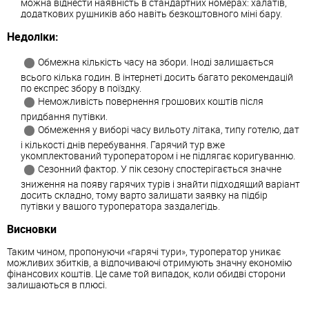
можна віднести наявність в стандартних номерах: халатів,
додаткових рушників або навіть безкоштовного міні бару.
Недоліки:
Обмежна кількість часу на збори. Іноді залишається
всього кілька годин. В інтернеті досить багато рекомендацій
по експрес збору в поїздку.
Неможливість повернення грошових коштів після
придбання путівки.
Обмеження у виборі часу вильоту літака, типу готелю, дат
і кількості днів перебування. Гарячий тур вже
укомплектований туроператором і не підлягає коригуванню.
Сезонний фактор. У пік сезону спостерігається значне
зниження на появу гарячих турів і знайти підходящий варіант
досить складно, тому варто залишати заявку на підбір
путівки у вашого туроператора заздалегідь.
Висновки
Таким чином, пропонуючи «гарячі тури», туроператор уникає
можливих збитків, а відпочиваючі отримують значну економію
фінансових коштів. Це саме той випадок, коли обидві сторони
залишаються в плюсі.