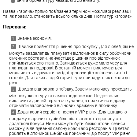
знята бронь з туру незадовго до вильоту.
Назва «гаряча» прямо пов'язане з терміном можливої реалізації
та, як правило, становить всього кілька днів. Потім тур «згоряє».
Переваги:
Значна економія.
Швидке прийняття рішення про покупку. Для людей, які не
можуть заздалегідь планувати відпочинок в силу робочих чи
сімейних обставин, найчастіше рішення про відпочинок
приймається спонтанно. Залишається дуже мало часу для
планування подорожі. В останній момент виключається
можливість відшукати вигідні пропозиції з авіаперельотів і
готелів. Для таких людей гарячі тури припадуть як ніколи до
речі.
Швидка відправка в поїздку. Зовсім мало часу проходить
між покупкою туру та самою подорожжю. Це дозволяє
виключити довгий термін очікування, а практично відразу
отримати задоволення від нових вражень відпочинку.
Додатковий сервіс та послуги VIP рівня. Для швидкого
продажу «гарячих» турів більшість агентств пропонують
додаткові бонуси. Ними можуть бути: безкоштовні сеанси
масажу, відвідування салону краси або ресторанів. Ці деталі
роблять відпочинок ще більш приємним. До послуг VIP рівня