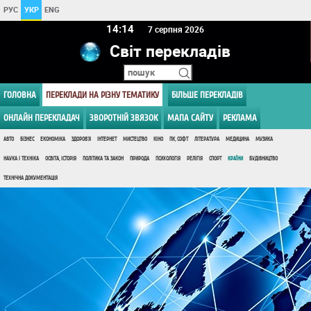
РУС
УКР
ENG
14 14
7 серпня 2026
Світ перекладів
ГОЛОВНА
ПЕРЕКЛАДИ НА РІЗНУ ТЕМАТИКУ
БІЛЬШЕ ПЕРЕКЛАДІВ
ОНЛАЙН ПЕРЕКЛАДАЧ
ЗВОРОТНІЙ ЗВЯЗОК
МАПА САЙТУ
РЕКЛАМА
АВТО
БІЗНЕС
ЕКОНОМІКА
ЗДОРОВ'Я
ІНТЕРНЕТ
МИСТЕЦТВО
КІНО
ПК, СОФТ
ЛІТЕРАТУРА
МЕДИЦИНА
МУЗИКА
НАУКА І ТЕХНІКА
ОСВІТА, ІСТОРІЯ
ПОЛІТИКА ТА ЗАКОН
ПРИРОДА
ПСИХОЛОГІЯ
РЕЛІГІЯ
СПОРТ
КРАЇНИ
БУДІВНИЦТВО
ТЕХНІЧНА ДОКУМЕНТАЦІЯ