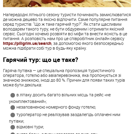
Напередодні літнього сезону туристи починають замислюватися
де можна дешево та якісно відпочити. Саме популярне питання
серед туристів: "Що ж таке гарячий тур?". Як стати щасливим
володарем такого туру, не бути обдуреним і отримати якісний
сервіс. Сьогодні хочемо розвіяти всі міфи та внести ясність в це
питання. А розповість нам про це співробітник онлайн сервісу
https://piligrim.ua/search
, за допомогою якого безпосередньо
можна підібрати собі тур в будь-яку країну.
Гарячий тур: що це таке?
Гаряча путівка — це спеціальна пропозиція туристичного
оператора, готелю або авіаперевізника, яка пропонується зі
значною знижкою, іноді до 80 %. Причин для появи таких турів
може бути декілька:
в літаку досить багато вільних місць та рейс «не
укомплектований»;
незаповненою номерного фонду готелю;
туроператор не реалізував заздалегідь оплачені ним
путівки;
відмовні тури;