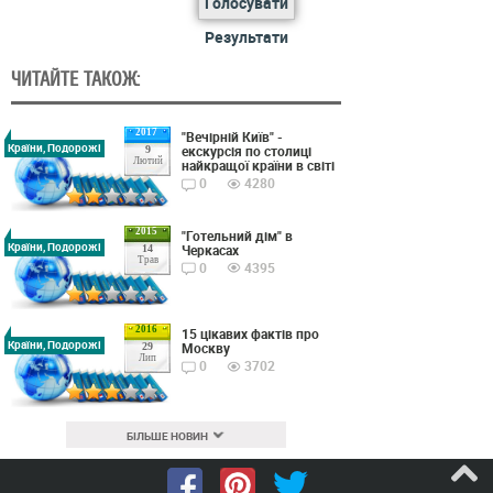
Голосувати
Результати
ЧИТАЙТЕ ТАКОЖ:
2017
"Вечірній Київ" -
Країни, Подорожі
екскурсія по столиці
9
Лютий
найкращої країни в світі
0
4280
2015
"Готельний дім" в
Країни, Подорожі
Черкасах
14
Трав
0
4395
2016
15 цікавих фактів про
Країни, Подорожі
Москву
29
Лип
0
3702
БІЛЬШЕ НОВИН