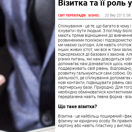
Візитка та її роль
:
20 Вер 2015
, 08
СВІТ ПЕРЕКЛАДІВ
БІЗНЕС
Спілкування - це те, що багато в чому
існувати і бути людьмі. З погляду біолог
мають пряме відношення до вивчення л
розвиненими психікою і підсвідомістю
ми маємо сьогодні. Але навіть ототож
інших живих істот, ми все ж таки зал
підкоряємося дії базових її законів. А
різних питань, які нам доводиться об
допомагає нам дізнаватися щось нове 
поддерживать свій рівень. Відповідно
розвитку гальмуються самі собою. Осо
діяльності, де спілкування допомагає
нові контакти, підвищувати рівень сво
партнерську бази. Природно, Для того
необхідно обмінюватися контактними 
передбачена навіть певна форма - віз
Що таке візитка?
Візитка - це найбільш поширений і фак
фізичну чи юридичну особу. Як правило
картону або навіть пластику у вигляд