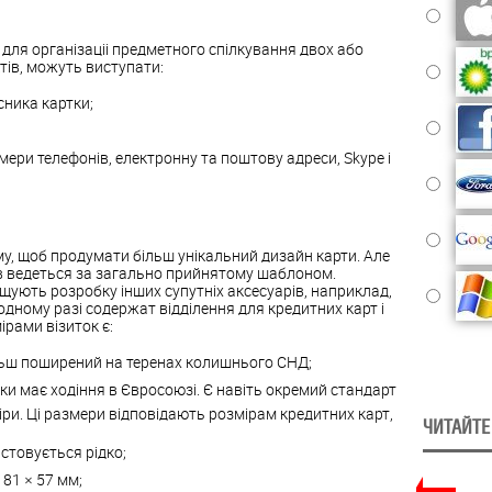
 для організаціі предметного спілкування двох або
ктів, можуть виступати:
сника картки;
омери телефонів, електронну та поштову адреси, Skype і
му, щоб продумати більш унікальний дизайн карти. Але
в ведеться за загально прийнятому шаблоном.
щують розробку інших супутніх аксесуарів, наприклад,
жодному разі содержат відділення для кредитних карт і
рами візиток є:
льш поширений на теренах колишнього СНД;
ки має ходіння в Євросоюзі. Є навіть окремий стандарт
міри. Ці размери відповідають розмірам кредитних карт,
ЧИТАЙТЕ
стовується рідко;
81 × 57 мм;