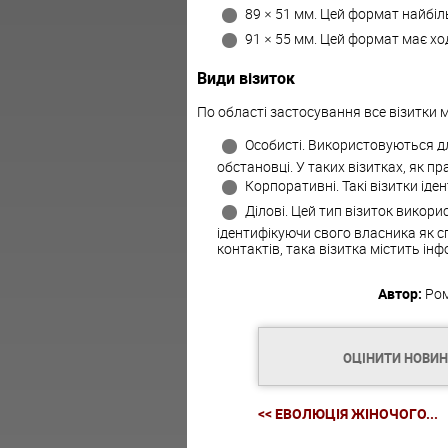
89 × 51 мм. Цей формат найбі
91 × 55 мм. Цей формат має ход
Види візиток
По області застосування все візитки 
Особисті. Використовуються д
обстановці. У таких візитках, як п
Корпоративні. Такі візитки іде
Ділові. Цей тип візиток викори
ідентифікуючи свого власника як спе
контактів, така візитка містить ін
Автор:
Ро
ОЦІНИТИ НОВИ
<< ЕВОЛЮЦІЯ ЖІНОЧОГО...