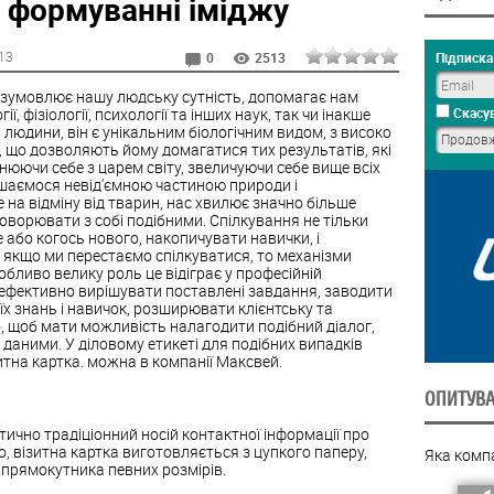
 у формуванні іміджу
:13
Підписка 
0
2513
 і зумовлює нашу людську сутність, допомагає нам
ії, фізіології, психології та інших наук, так чи інакше
Скасув
юдини, він є унікальним біологічним видом, з високо
, що дозволяють йому домагатися тих результатів, які
нюючи себе з царем світу, звеличуючи себе вище всіх
ишаємося невід'ємною частиною природи і
ле на відміну від тварин, нас хвилює значно більше
говорювати з собі подібними. Спілкування не тільки
або когось нового, накопичувати навички, і
, якщо ми перестаємо спілкуватися, то механізми
бливо велику роль це відіграє у професійній
 ефективно вирішувати поставлені завдання, заводити
їх знань і навичок, розширювати клієнтську та
, щоб мати можливість налагодити подібний діалог,
даними. У діловому етикеті для подібних випадків
итна картка. можна в компанії Максвей.
ОПИТУВ
тично традіціонний носій контактної інформації про
, візитна картка виготовляється з цупкого паперу,
Яка комп
і прямокутника певних розмірів.