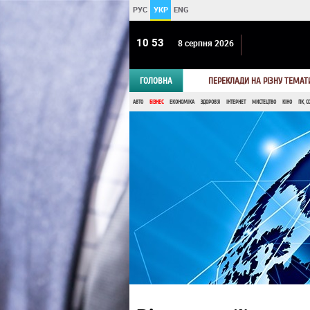
РУС
УКР
ENG
10:53
8 серпня 2026
ГОЛОВНА
ПЕРЕКЛАДИ НА РІЗНУ ТЕМАТ
АВТО
БІЗНЕС
ЕКОНОМІКА
ЗДОРОВ'Я
ІНТЕРНЕТ
МИСТЕЦТВО
КІНО
ПК, С