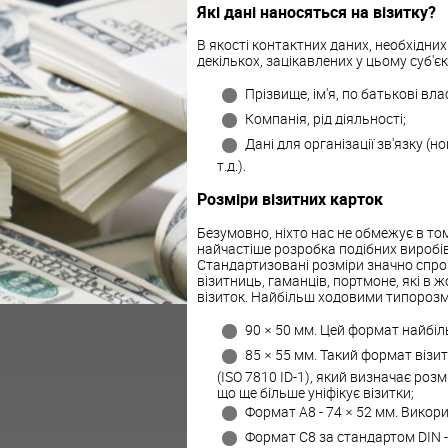
Які дані наносяться на візитку?
В якості контактних даних, необхідних
декількох, зацікавлених у цьому суб'є
Прізвище, ім'я, по батькові вла
Компанія, рід діяльності;
Дані для організації зв'язку (н
т.д.).
Розміри візитних карток
Безумовно, ніхто нас не обмежує в то
найчастіше розробка подібних виробі
Стандартизовані розміри значно спро
візитниць, гаманців, портмоне, які в 
візиток. Найбільш ходовими типорозмі
90 × 50 мм. Цей формат найбі
85 × 55 мм. Такий формат візит
(ISO 7810 ID-1), який визначає роз
що ще більше уніфікує візитки;
Формат А8 - 74 × 52 мм. Викори
Формат С8 за стандартом DIN - 