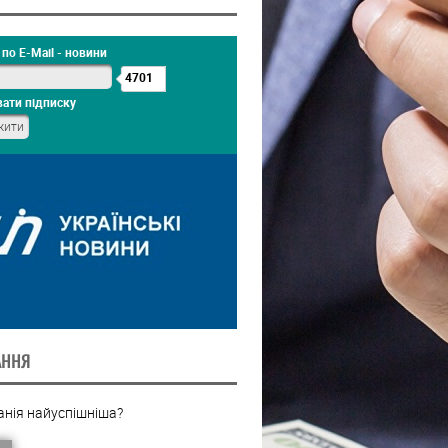
по E-Mail - новини
4701
ати підписку
АННЯ
анія найуспішніша?