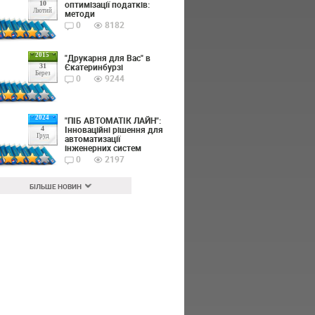
оптимізації податків:
10
Лютий
методи
0
8182
2015
"Друкарня для Вас" в
Єкатеринбурзі
31
Берез
0
9244
2024
"ПІБ АВТОМАТІК ЛАЙН":
Інноваційні рішення для
4
Груд
автоматизації
інженерних систем
0
2197
БІЛЬШЕ НОВИН