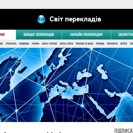
Світ перекладів
ИКУ
БІЛЬШЕ ПЕРЕКЛАДІВ
ОНЛАЙН ПЕРЕКЛАДАЧ
ЗВОРОТНІ
ОФТ
ЛІТЕРАТУРА
МЕДИЦИНА
МУЗИКА
НАУКА І ТЕХНІКА
ОСВІТА, ІСТОРІЯ
ПОЛІТИКА ТА ЗАКОН
ПРИРОДА
ПСИХОЛОГІЯ
РЕЛІГІЯ
СПО
ПІДПИСА