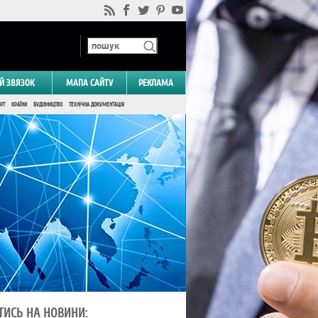
Й ЗВЯЗОК
МАПА САЙТУ
РЕКЛАМА
РТ
КРАЇНИ
БУДІВНИЦТВО
ТЕХНІЧНА ДОКУМЕНТАЦІЯ
ТИСЬ НА НОВИНИ: