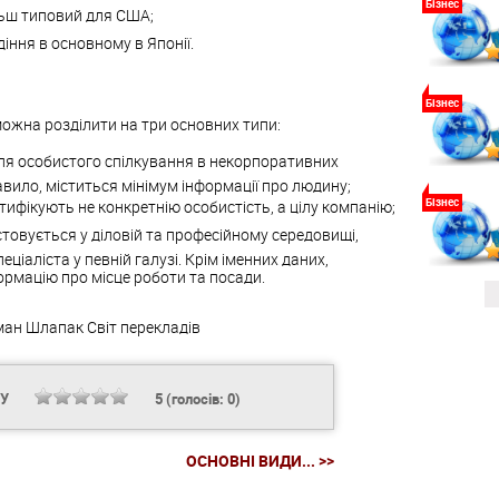
Бізнес
льш типовий для США;
іння в основному в Японії.
Бізнес
можна розділити на три основних типи:
ля особистого спілкування в некорпоративних
равило, міститься мінімум інформації про людину;
Бізнес
нтифікують не конкретнію особистість, а цілу компанію;
стовується у діловій та професійному середовищі,
ціаліста у певній галузі. Крім іменних даних,
формацію про місце роботи та посади.
ман Шлапак
Світ перекладів
НУ
5
(голосів:
0
)
ОСНОВНІ ВИДИ... >>