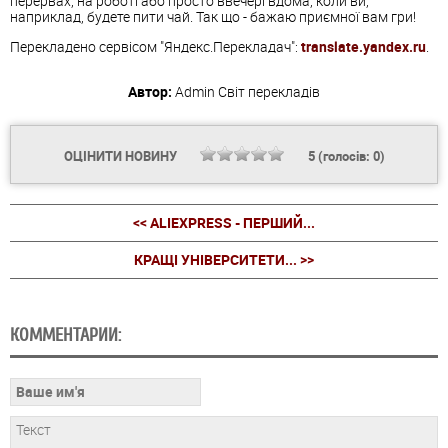
перервах, на роботі або просто ввечері вдома, коли ви,
наприклад, будете пити чай. Так що - бажаю приємної вам гри!
Перекладено сервісом "Яндекс.Перекладач":
translate.yandex.ru
.
Автор:
Admin
Світ перекладів
ОЦІНИТИ НОВИНУ
5
(голосів:
0
)
<< ALIEXPRESS - ПЕРШИЙ...
КРАЩІ УНІВЕРСИТЕТИ... >>
КОММЕНТАРИИ: