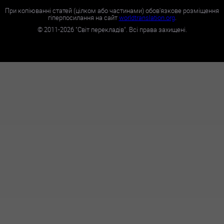
При копіюванні статей (цілком або частинами) обов'язкове розміщення
гіперпосилання на сайт
worldtranslation.org
.
©
2011-2026
"Світ перекладів". Всі права захищені.