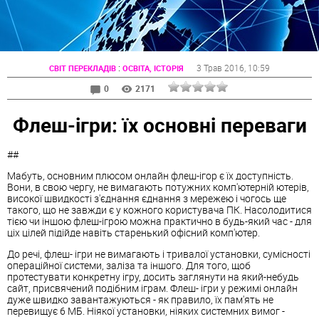
:
3 Трав 2016
, 10:59
СВІТ ПЕРЕКЛАДІВ
ОСВІТА, ІСТОРІЯ
0
2171
Флеш-ігри: їх основні переваги
##
Мабуть, основним плюсом онлайн
флеш
-ігор є їх доступність.
Вони, в свою чергу, не вимагають потужних комп'ютерній ютерів,
високої швидкості з'єднання єднання з мережею і чогось ще
такого, що не завжди є у кожного користувача ПК. Насолодитися
тією чи іншою
флеш
-ігрою можна практично в будь-який час - для
ціх цілей підійде навіть старенький офісний комп'ютер.
До речі,
флеш
-
ігри
не вимагають і тривалої установки, сумісності
операційної системи, заліза та іншого. Для того, щоб
протестувати конкретну ігру, досить заглянути на який-небудь
сайт, присвячений подібним іграм.
Флеш
-
ігри
у режимі онлайн
дуже швидко завантажуються - як правило, їх пам'ять не
перевищує 6 МБ. Ніякої установки, ніяких системних вимог -