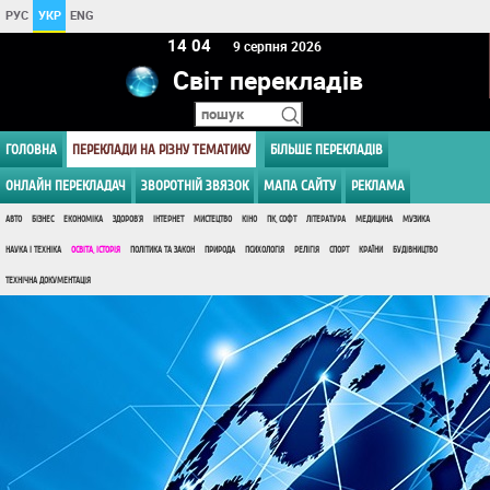
РУС
УКР
ENG
14 04
9 серпня 2026
Світ перекладів
ГОЛОВНА
ПЕРЕКЛАДИ НА РІЗНУ ТЕМАТИКУ
БІЛЬШЕ ПЕРЕКЛАДІВ
ОНЛАЙН ПЕРЕКЛАДАЧ
ЗВОРОТНІЙ ЗВЯЗОК
МАПА САЙТУ
РЕКЛАМА
АВТО
БІЗНЕС
ЕКОНОМІКА
ЗДОРОВ'Я
ІНТЕРНЕТ
МИСТЕЦТВО
КІНО
ПК, СОФТ
ЛІТЕРАТУРА
МЕДИЦИНА
МУЗИКА
НАУКА І ТЕХНІКА
ОСВІТА, ІСТОРІЯ
ПОЛІТИКА ТА ЗАКОН
ПРИРОДА
ПСИХОЛОГІЯ
РЕЛІГІЯ
СПОРТ
КРАЇНИ
БУДІВНИЦТВО
ТЕХНІЧНА ДОКУМЕНТАЦІЯ