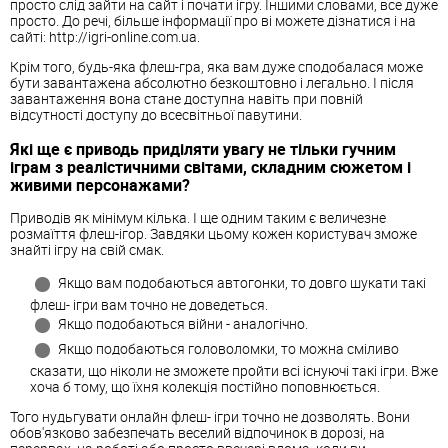
просто слід зайти на сайт і почати ігру. Іншими словами, все дуже
просто. До речі, більше інформації про ві можете дізнатися і на
сайті: http://igri-online.com.ua.
Крім того, будь-яка
флеш
-гра, яка вам дуже сподобалася може
бути завантажена абсолютно безкоштовно і легально. І після
завантаження вона стане доступна навіть при повній
відсутності доступу до всесвітньої павутини.
Які ще є приводь приділяти увагу не тільки гучним
іграм з реалістичними світами, складним сюжетом і
живими персонажами?
Приводів як мінімум кілька. І ще одним таким є величезне
розмаїття
флеш
-ігор. Завдяки цьому кожен користувач зможе
знайті ігру на свій смак.
Якщо вам подобаються автогонки, то довго шукати такі
флеш
-
ігри
вам точно не доведеться.
Якщо подобаються війни - аналогічно.
Якщо подобаються головоломки, то можна сміливо
сказати, що ніколи не зможете пройти всі існуючі такі
ігри
. Вже
хоча б тому, що їхня колекція постійно поповнюється.
Того нудьгувати онлайн
флеш
-
ігри
точно не дозволять. Вони
обов'язково забезпечать веселий відпочинок в дорозі, на