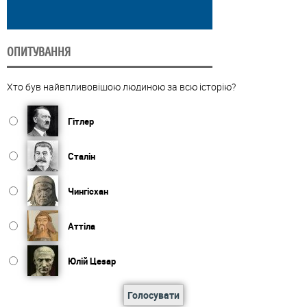
ОПИТУВАННЯ
Хто був найвпливовішою людиною за всю історію?
Гітлер
Сталін
Чингісхан
Аттіла
Юлій Цезар
Голосувати