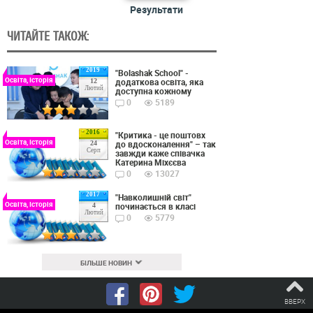
Результати
ЧИТАЙТЕ ТАКОЖ:
2019
"Bolashak School" -
Освіта, Історія
додаткова освіта, яка
12
Лютий
доступна кожному
0
5189
2016
"Критика - це поштовх
Освіта, Історія
до вдосконалення" – так
24
Серп
завжди каже співачка
Катерина Міхєєва
0
13027
2017
"Навколишній світ"
Освіта, Історія
починається в класі
4
Лютий
0
5779
БІЛЬШЕ НОВИН
ВВЕРХ