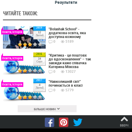
Результати
ЧИТАЙТЕ ТАКОЖ:
2019
"Bolashak School" -
Освіта, Історія
додаткова освіта, яка
12
Лютий
доступна кожному
0
5189
2016
"Критика - це поштовх
Освіта, Історія
до вдосконалення" – так
24
Серп
завжди каже співачка
Катерина Міхєєва
0
13027
2017
"Навколишній світ"
Освіта, Історія
починається в класі
4
Лютий
0
5779
БІЛЬШЕ НОВИН
ВВЕРХ