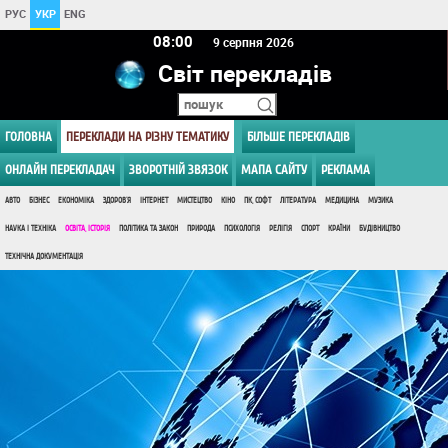
РУС
УКР
ENG
08:00
9 серпня 2026
Світ перекладів
ГОЛОВНА
ПЕРЕКЛАДИ НА РІЗНУ ТЕМАТИКУ
БІЛЬШЕ ПЕРЕКЛАДІВ
ОНЛАЙН ПЕРЕКЛАДАЧ
ЗВОРОТНІЙ ЗВЯЗОК
МАПА САЙТУ
РЕКЛАМА
АВТО
БІЗНЕС
ЕКОНОМІКА
ЗДОРОВ'Я
ІНТЕРНЕТ
МИСТЕЦТВО
КІНО
ПК, СОФТ
ЛІТЕРАТУРА
МЕДИЦИНА
МУЗИКА
НАУКА І ТЕХНІКА
ОСВІТА, ІСТОРІЯ
ПОЛІТИКА ТА ЗАКОН
ПРИРОДА
ПСИХОЛОГІЯ
РЕЛІГІЯ
СПОРТ
КРАЇНИ
БУДІВНИЦТВО
ТЕХНІЧНА ДОКУМЕНТАЦІЯ