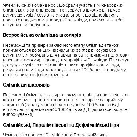
Члени збірних команд Росії, що брали участь в міжнародних
олімпіадах із загальноосвітніх предметів школярів, під час
вступу до вузів / ссузів на спеціальності, що відповідають
профілю предмета міжнародної олімпіади, приймаються без
вступних випробувань.
Всеросійська олімпіада школярів
Переможці та призери заключного етапу Олімпіади також
приймаються до вищих навчальних закладів і ссузів без
вступних випробувань для навчання за напрямами підготовки
(спеціальностями), відповідним профілем Олімпіади. При вступі
до вузу / ссузів на спеціальність не за профілем олімпіади,
результат олімпіади зараховується як 100 балів по предмету,
відповідним профілем олімпіади.
Олімпіади школярів
Переможці Олімпіад школярів теж мають пільги при вступі, але
кожен вуз має право встановлювати свої правила прийому
даних осіб (зарахування поза конкурсом, 100 балів за ЄДІ
відповідного предмета або 100 балів за ДВІ (додаткові вступні
випробування).
Олімпійські, Паралімпійські та Дефлімпійські ігри
Чемпіони та призери Олімпійських, Паралімпійських і