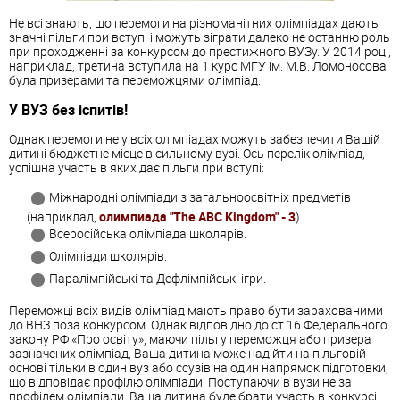
Не всі знають, що перемоги на різноманітних олімпіадах дають
значні пільги при вступі і можуть зіграти далеко не останню роль
при проходженні за конкурсом до престижного ВУЗу. У 2014 році,
наприклад, третина вступила на 1 курс МГУ ім. М.В. Ломоносова
була призерами та переможцями олімпіад.
У ВУЗ без іспитів!
Однак перемоги не у всіх олімпіадах можуть забезпечити Вашій
дитині бюджетне місце в сильному вузі. Ось перелік олімпіад,
успішна участь в яких дає пільги при вступі:
Міжнародні олімпіади з загальноосвітніх предметів
(наприклад,
олимпиада "The ABC Kingdom" - 3
).
Всеросійська олімпіада школярів.
Олімпіади школярів.
Паралімпійські та Дефлімпійські ігри.
Переможці всіх видів олімпіад мають право бути зарахованими
до ВНЗ поза конкурсом. Однак відповідно до ст.16 Федерального
закону РФ «Про освіту», маючи пільгу переможця або призера
зазначених олімпіад, Ваша дитина може надійти на пільговій
основі тільки в один вуз або ссузів на один напрямок підготовки,
що відповідає профілю олімпіади. Поступаючи в вузи не за
профілем олімпіади, Ваша дитина буде брати участь в конкурсі