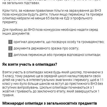
на загальних підставах.
Крім того, за новими правилами пільги на зарахування до ВНЗ
поза конкурсом будуть діяти, тільки якщо переможці та призери
олімпіад набрали не менше 65 балів на ЄДІ з профільного
предмету.
Для прийому до ВНЗ поза конкурсом необхідно надати серед
інших документів:
оригінал документа, що посвідчує особу та громадянство;
документа державного зразка про освіту;
диплома переможця або призера відповідної олімпіади.
Як взяти участь в олімпіадах?
Взяти участь в олімпіадах може будь-який школяр, починаючи з
5 класу, тому радимо ще в середній школі налаштовувати своїх
дітей на участь в інтелектуальних змаганнях і перемогу, щоб в 11
класі у них було більше шансів на вступ до престижного ВНЗ без
вступних випробувань. Шкільні олімпіади починаються з 1
жовтня і тривають до заключного етапу, який завершується 1
травня.
Міжнародні олімпіади з загальноосвітніх предметів