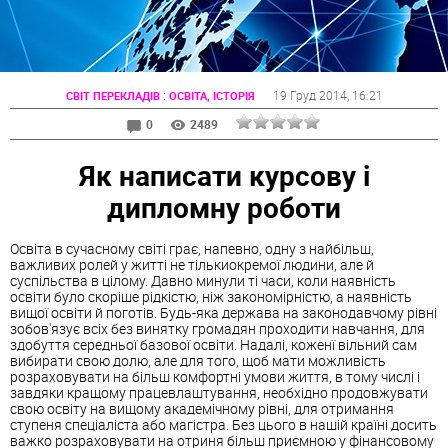
:
19 Груд 2014
, 16:21
СВІТ ПЕРЕКЛАДІВ
ОСВІТА, ІСТОРІЯ
0
2489
Як написати курсову і
дипломну роботи
Освіта в сучасному світі грає, напевно, одну з найбільш,
важливих ролей у житті не тількиокремої людини, але й
суспільства в цілому. Давно минули ті часи, коли наявність
освіти було скоріше рідкістю, ніж закономірністю, а наявність
вищої освіти й поготів. Будь-яка держава на законодавчому рівні
зобов'язує всіх без винятку громадян проходити навчання, для
здобуття середньої базової освіти. Надалі, коженї вільний сам
вибирати свою долю, але для того, щоб мати можливість
розраховувати на більш комфортні умови життя, в тому числі і
завдяки кращому працевлаштування, необхідно продовжувати
свою освіту на вищому академічному рівні, для отримання
ступеня спеціаліста або магістра. Без цього в нашій країні досить
важко розраховувати на отриня більш приємною у фінансовому