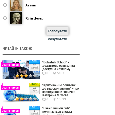
Аттіла
Юлій Цезар
Голосувати
Результати
ЧИТАЙТЕ ТАКОЖ:
2019
"Bolashak School" -
Освіта, Історія
додаткова освіта, яка
12
Лютий
доступна кожному
0
5183
2016
"Критика - це поштовх
Освіта, Історія
до вдосконалення" – так
24
Серп
завжди каже співачка
Катерина Міхєєва
0
13023
2017
"Навколишній світ"
Освіта, Історія
починається в класі
4
Лютий