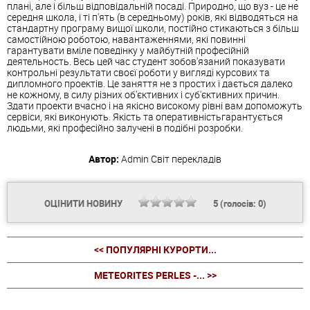
плані, але і більш відповідальній посаді. Природно, що вуз - це не
середня школа, і ті п'ять (в середньому) років, які відводяться на
стандартну програму вищої школи, постійно стикаються з більш
самостійною роботою, навантаженнями, які повинні
гарантувати вміле поведінку у майбутній професійній
деятельность. Весь цей час студент зобов'язаний показувати
контрольні результати своєї роботи у вигляді курсових та
дипломного проектів. Це заняття не з простих і дається далеко
не кожному, в силу різних об'єктивних і суб'єктивних причин.
Здати проекти вчасно і на якісно високому рівні вам допоможуть
сервіси, які виконують. Якість та оперативністьгарантується
людьми, які професійно залучені в подібні розробки.
Автор:
Admin
Світ перекладів
ОЦІНИТИ НОВИНУ
5
(голосів:
0
)
<< ПОПУЛЯРНІ КУРОРТИ...
METEORITES PERLES -... >>