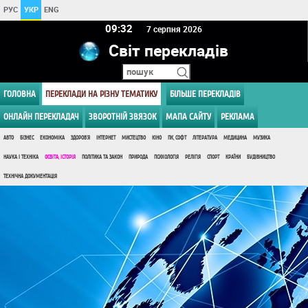
РУС
УКР
ENG
09 32
7 серпня 2026
Світ перекладів
ГОЛОВНА
ПЕРЕКЛАДИ НА РІЗНУ ТЕМАТИКУ
БІЛЬШЕ ПЕРЕКЛАДІВ
ОНЛАЙН ПЕРЕКЛАДАЧ
ЗВОРОТНІЙ ЗВЯЗОК
МАПА САЙТУ
РЕКЛАМА
АВТО
БІЗНЕС
ЕКОНОМІКА
ЗДОРОВ'Я
ІНТЕРНЕТ
МИСТЕЦТВО
КІНО
ПК, СОФТ
ЛІТЕРАТУРА
МЕДИЦИНА
МУЗИКА
НАУКА І ТЕХНІКА
ОСВІТА, ІСТОРІЯ
ПОЛІТИКА ТА ЗАКОН
ПРИРОДА
ПСИХОЛОГІЯ
РЕЛІГІЯ
СПОРТ
КРАЇНИ
БУДІВНИЦТВО
ТЕХНІЧНА ДОКУМЕНТАЦІЯ