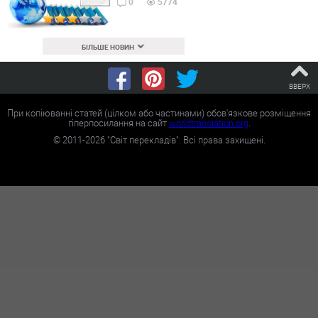
0
5774
БІЛЬШЕ НОВИН
ВВЕРХ
При копіюванні статей (цілком або частинами) обов'язкове розміщення
гіперпосилання на сайт
worldtranslation.org
.
©
2011-2026
"Світ перекладів". Всі права захищені.