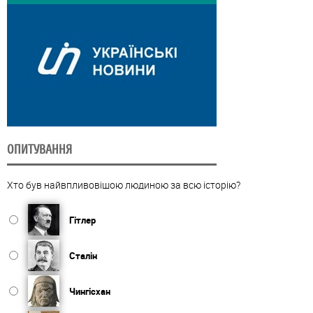
ОПИТУВАННЯ
Хто був найвпливовішою людиною за всю історію?
Гітлер
Сталін
Чингісхан