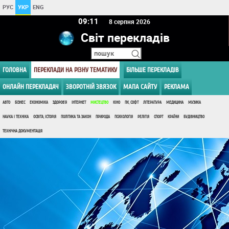
РУС
УКР
ENG
09 11
8 серпня 2026
Світ перекладів
ГОЛОВНА
ПЕРЕКЛАДИ НА РІЗНУ ТЕМАТИКУ
БІЛЬШЕ ПЕРЕКЛАДІВ
ОНЛАЙН ПЕРЕКЛАДАЧ
ЗВОРОТНІЙ ЗВЯЗОК
МАПА САЙТУ
РЕКЛАМА
АВТО
БІЗНЕС
ЕКОНОМІКА
ЗДОРОВ'Я
ІНТЕРНЕТ
МИСТЕЦТВО
КІНО
ПК, СОФТ
ЛІТЕРАТУРА
МЕДИЦИНА
МУЗИКА
НАУКА І ТЕХНІКА
ОСВІТА, ІСТОРІЯ
ПОЛІТИКА ТА ЗАКОН
ПРИРОДА
ПСИХОЛОГІЯ
РЕЛІГІЯ
СПОРТ
КРАЇНИ
БУДІВНИЦТВО
ТЕХНІЧНА ДОКУМЕНТАЦІЯ