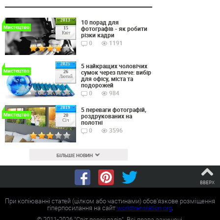
2013
10 порад для
Мистецтво
фотографів - як робити
15
Квіт
різки кадри
0
1191
2025
5 найкращих чоловічих
Мистецтво
сумок через плече: вибір
26
Лютий
для офісу, міста та
подорожей
0
984
2019
5 переваги фотографій,
Мистецтво
роздрукованих на
20
Січ
полотні
0
3596
БІЛЬШЕ НОВИН
ВВЕРХ
При копіюванні статей (цілком або частинами) обов'язкове розміщення
гіперпосилання на сайт
worldtranslation.org
.
©
2011-2026
"Світ перекладів". Всі права захищені.