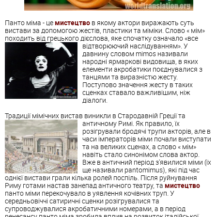
Панто міма - це
мистецтво
в якому актори виражають суть
вистави за допомогою жестів, пластики та міміки. Слово « мім»
походить від грецького дієслова, яке спочатку означало «все
відтворюючий наслідуванням».
У
давнину словом mimos називали
народні ярмаркові видовища, в яких
елементи акробатики поєднувалися з
танцями та виразністю жесту.
Поступово значення жесту в таких
сценках ставало важливішим, ніж
діалоги.
Традиції мімічних вистав виникли в Стародавній Греції та
античному Римі.
Як правило, їх
розігрували бродячі трупи акторів, але в
часи імператорів міми почали виступати
та на великих сценах, а слово « мім»
навіть стало синонімом слова актор.
Вже в античний період з'явилися міми (їх
ще називали pantomimus), які під час
однієї вистави грали кілька ролей поспіль. Після руйнування
Риму готами настав занепад античного театру, та
мистецтво
панто міми перекочувало в уявлення кочівних труп. У
середньовіччі сатиричні сценки розігрувалися та
супроводжувалися акробатичними номерами, а в період
ренесансу панто міма зробила вплив на розвиток італійської