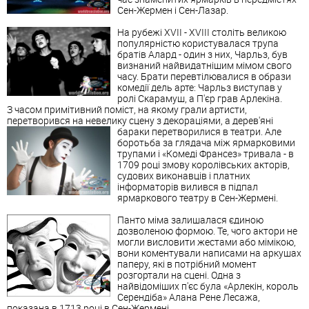
Сен-Жермен і Сен-Лазар.
На рубежі XVII - XVIII століть великою
популярністю користувалася трупа
братів Алард - один з них, Чарльз, був
визнаний найвидатнішим мімом свого
часу. Брати перевтілювалися в образи
комедії дель арте: Чарльз виступав у
ролі Скарамуш, а П'єр грав Арлекіна.
З часом примітивний поміст, на якому грали артисти,
перетворився на невелику сцену з декораціями, а дерев'яні
бараки перетворилися в театри.
Але
боротьба за глядача між ярмарковими
трупами і «Комеді Франсез» тривала - в
1709 році змову королівських акторів,
судових виконавців і платних
інформаторів вилився в підпал
ярмаркового театру в Сен-Жермені.
Панто міма залишалася єдиною
дозволеною формою. Те, чого актори не
могли висловити жестами або мімікою,
вони коментували написами на аркушах
паперу, які в потрібний момент
розгортали на сцені. Одна з
найвідоміших п'єс була «Арлекін, король
Серендіба» Алана Рене Лесажа,
показана в 1713 році в Сен-Жермені.