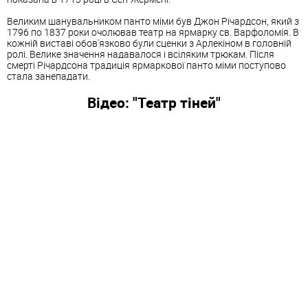
Великим шанувальником панто міми був Джон Річардсон, який з
1796 по 1837 роки очолював театр на ярмарку св. Варфоломія. В
кожній виставі обов'язково були сценки з Арлекіном в головній
ролі. Велике значення надавалося і всіляким трюкам. Після
смерті Річардсона традиція ярмаркової панто міми поступово
стала занепадати.
Відео: "Театр тіней"