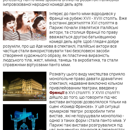
імпровізованої народної комедії дель арте.
Інтерес до панто міми відродився у
Франції на рубежі XVII - XVIII століть. Вже
в останні десятиліття XVI століття в
Парижі почали з'являтися італійські
актори, та столиця Франції по праву
вважається другою батьківщиною
комедії дель арте. Щоб глядачі добре
розуміли, про що йде мова в спектаклі, італійські актори все
частіше стали використовувати такі безсловесні засоби
створення художнього образу, як пластична виразність
людського тіла, жест, міміка, танець та акробатика, та стали
справжніми віртуозами панто міми.
Розквіту цього виду мистецтва сприяло
монопольне право давати драматичні
спектаклі, надаване виключно кільком
привілейованим театрам, введене у
Франції
в XVI столітті. У XVIII столітті
дійшло до того, що говорити під час
вистави акторові дозволялося тільки на
сцені «Комеді Франсез».
У цій ситуації
ярмаркові театри розробили типи
вистав , які не порушували монополію -
однієї з таких форм і стала панто міма. У
Парижі такі вистави розігрувалися під
час знаменитих ярмарків в передмістях