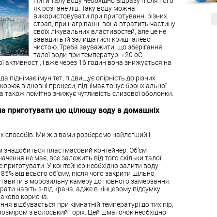
Пити талу воду необхідно відразу після того
як розтане лід. Таку воду можна
використовувати при приготуванні різних
страв, при нагріванні вона втратить частину
своїх лікувальних властивостей, але це не
завадить їй залишатися кришталево
чистою. Треба зауважити, що зберігання
талої води при температурі +20 оС
ї активності, і вже через 16 годин вона знижується на
да піднімає імунітет, підвищує опірність до різних
скорює відновні процеси, піднімає тонус бронхіальної
а також помітно знижує чутливість слизової оболонки.
а приготувати цю цілющу воду в домашніх
их способів. Ми ж з вами розберемо найлегший і
м знадобиться пластмасовий контейнер. Об'єм
ачення не має, все залежить від того скільки талої
е приготувати. У контейнер необхідно залити воду
85% від всього об'єму, після чого закрити щільно
ставити в морозильну камеру до повного замерзання.
ати навіть з-під крана, адже в кінцевому підсумку
наково корисна.
я відбувається при кімнатній температурі до тих пір,
озміром з волоський горіх. Цей шматочок необхідно