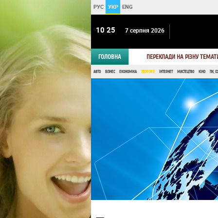
РУС
УКР
ENG
10:25
7 серпня 2026
ГОЛОВНА
ПЕРЕКЛАДИ НА РІЗНУ ТЕМАТ
АВТО
БІЗНЕС
ЕКОНОМІКА
ЗДОРОВ'Я
ІНТЕРНЕТ
МИСТЕЦТВО
КІНО
ПК, С