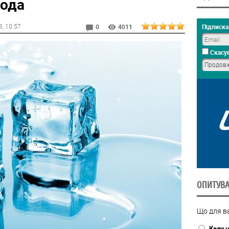
вода
3
, 10:57
Підписка 
0
4011
Скасув
ОПИТУВ
Що для ва
Коли н