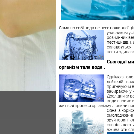
Сама по собі вода не несе поживної ці
учасником усі
розчинник вел
пестицидів. І,
складається н
нести одинак
Сьогодні ми
організм тала вода .
Однією з голо
дейтерій - ва
пригнічуючи в
забираючи у н
Дослідники вс
води сприяє в
життєві процеси організму людини пр
Одна із корис
омолодженні 
зруйновані кл
сповільнюєть
вживають слаб