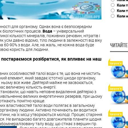
Коли т
Коли 
Коли н
нності для організму. Однак вона є безпосереднім
х біологічних процесів.
Вода
– універсальний
икої кількості мінералів, поживних речовин, нітратів і
 як усім давно відомо, тіло людини в залежності від віку
а 60-90% з води. Але, на жаль, не кожна вода буде
ЧИТАЙТЕ
овою користь для людини.
 постараємося розібратися, як впливає на наш
Здоров'я
вних особливостей талої води є те, що вона не містить
жкий елемент, який завдає істотної шкоди організму,
 ньому все живе. Дейтерій майже не засвоюється,
ас величезну кількість енергії.
Здоров'я
тановили, що навіть неповне видалення дейтерію з
ивільненню великих енергетичних резервів, при цьому
отікають помітно краще.
них властивостей талої води полягає в загальному
організму людини. Активно починають ви водитися
ітини, на їх місці утворюються молоді. Процес старіння
Здоров'я
ся. Не випадково багато довгожителів планети щодня
омінералізовану талу воду, що стікає з вершин гір.