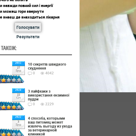
и завжди повний сил і енергії
ти можеш гори звернути
е знаєш де знаходиться лікарня
Голосувати
Результати
 ТАКОЖ:
2015
10 секретів швидкого
схуднення
27
Груд
0
4042
2024
3 лайфхаки з
використання ензимної
22
Січ
пудри
0
2229
2022
4 способа, которыми
ваш питомец может
3
Груд
извлечь выгоду из ухода
за ветеринарной
клиникой