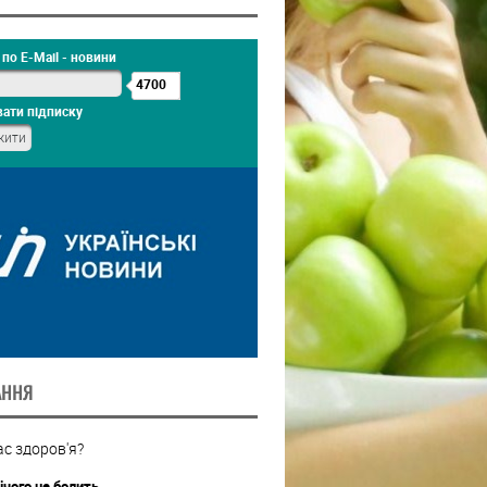
по E-Mail - новини
4700
ати підписку
АННЯ
с здоров'я?
ічого не болить