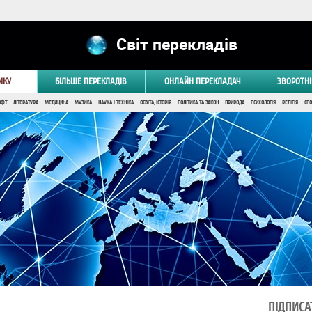
Світ перекладів
ИКУ
БІЛЬШЕ ПЕРЕКЛАДІВ
ОНЛАЙН ПЕРЕКЛАДАЧ
ЗВОРОТНІ
ОФТ
ЛІТЕРАТУРА
МЕДИЦИНА
МУЗИКА
НАУКА І ТЕХНІКА
ОСВІТА, ІСТОРІЯ
ПОЛІТИКА ТА ЗАКОН
ПРИРОДА
ПСИХОЛОГІЯ
РЕЛІГІЯ
СПО
ПІДПИСА