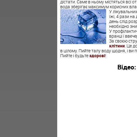
дістати. Саме в ньому містяться всі о
вода зберігає максимум корисних влас
У лікувальних
їжі, 4 рази на
день слід роз
необхідно зн
У профілактич
вранці і ввечер
За своєю стр
клітини
. Це д
в цілому. Пийте талу воду щодня, і ви 
Пийте і будьте
здорові
!
Відео: