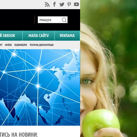
Й ЗВЯЗОК
МАПА САЙТУ
РЕКЛАМА
РТ
КРАЇНИ
БУДІВНИЦТВО
ТЕХНІЧНА ДОКУМЕНТАЦІЯ
ТИСЬ НА НОВИНИ: