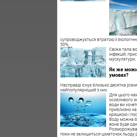
супроводжується втратою її біологічно
50%.
Свіжа тала во
інфекцій, при
мускулатури, 
Як же можн
умовах?
Насправді існує близько десятка різн
найпопулярніший з них.
Для цього на
особливого зн
води ви хочет
приблизно на 
кришкою і по
Воду можна бр
вона буде од
Розморожуванн
поки не залишиться шматочок льоду р