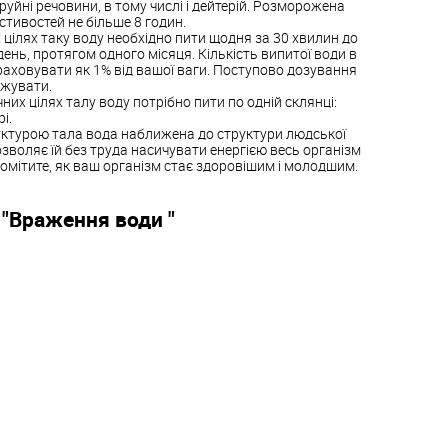
труйні речовини, в тому числі і дейтерій. Розморожена
тивостей не більше 8 годин.
 цілях таку воду необхідно пити щодня за 30 хвилин до
 день, протягом одного місяця. Кількість випитої води в
раховувати як 1% від вашої ваги. Поступово дозування
ижувати.
них цілях талу воду потрібно пити по одній склянці:
і.
уктурою тала вода наближена до структури людської
озволяє їй без труда насичувати енергією весь організм
помітите, як ваш організм стає здоровішим і молодшим​​.
 "Враження води "