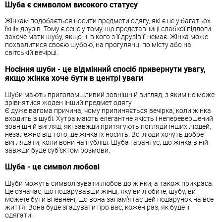
Шуба є символом високого статусу
Жінкам подобається носити предмети одягу, які є не у багатьох
їхніх друзів. Тому є сенс у тому, що представниці слабкої підлоги
захоче мати шубу, якщо ні в кого з її друзів її немає. Жінка може
похвалитися своєю шубою, на прогулянці по місту або на
світській вечірці.
Носіння шуби - це відмінний спосіб привернути увагу,
якщо жінка хоче бути в центрі уваги
Шуби мають приголомшливий зовнішній вигляд, з яким не може
зрівнятися жоден інший предмет одягу
Є дуже вагома причина, чому припиняється вечірка, коли жінка
входить в шубі. Хутра мають елегантне якість і неперевершений
зовнішній вигляд, які завжди притягують погляди інших людей,
незалежно від того, де жінка їх носить. Всі люди хочуть добре
виглядати, коли вони на публіці. Шуба гарантує, що жінка в ній
завжди буде суб'єктом розмови.
Шуба - це символ любові
Шуби можуть символізувати любов до жінки, а також прикраса.
Це означає, що подарувавши жінці, яку ви любите, шубу, ви
можете бути впевнені, що вона запам'ятає цей подарунок на все
життя. Вона буде згадувати про вас, кожен раз, як буде її
одягати.