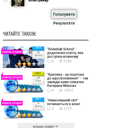
Юлій Цезар
Голосувати
Результати
ЧИТАЙТЕ ТАКОЖ:
2019
"Bolashak School" -
Освіта, Історія
додаткова освіта, яка
12
Лютий
доступна кожному
0
5189
2016
"Критика - це поштовх
Освіта, Історія
до вдосконалення" – так
24
Серп
завжди каже співачка
Катерина Міхєєва
0
13027
2017
"Навколишній світ"
Освіта, Історія
починається в класі
4
Лютий
0
5779
БІЛЬШЕ НОВИН