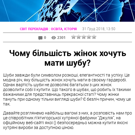
:
31 Груд 2018
, 13:50
СВІТ ПЕРЕКЛАДІВ
ОСВІТА, ІСТОРІЯ
0
2301
Чому більшість жінок хочуть
мати шубу?
Шуби завжди були символом розкоші, елегантності та успіху. Це
модна річ, яку більшість жінок хочуть мати в своєму гардеробі.
Однак вартість шуби не дозволяє багатьом з цих жінок
дозволити собі її купити. Що такого в шубах, що робить їх такими
бажаними для представниць прекрасної статі? Чому жінки
тануть при одному тільки вигляді шуби? Є безліч причин, чому це
так.
Давайте розглянемо найбільш вагомі з них, а розповість нам про
це співробітник п'ятигорської хутряної фабрики "Джулія", на
офіційному веб-сайті якої () безпосередньо можна купити якісні
хутряні вироби за доступною ціною.