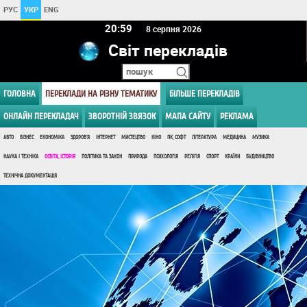
РУС
УКР
ENG
20:59
8 серпня 2026
Світ перекладів
ГОЛОВНА
ПЕРЕКЛАДИ НА РІЗНУ ТЕМАТИКУ
БІЛЬШЕ ПЕРЕКЛАДІВ
ОНЛАЙН ПЕРЕКЛАДАЧ
ЗВОРОТНІЙ ЗВЯЗОК
МАПА САЙТУ
РЕКЛАМА
АВТО
БІЗНЕС
ЕКОНОМІКА
ЗДОРОВ'Я
ІНТЕРНЕТ
МИСТЕЦТВО
КІНО
ПК, СОФТ
ЛІТЕРАТУРА
МЕДИЦИНА
МУЗИКА
НАУКА І ТЕХНІКА
ОСВІТА, ІСТОРІЯ
ПОЛІТИКА ТА ЗАКОН
ПРИРОДА
ПСИХОЛОГІЯ
РЕЛІГІЯ
СПОРТ
КРАЇНИ
БУДІВНИЦТВО
ТЕХНІЧНА ДОКУМЕНТАЦІЯ