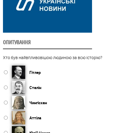
ОПИТУВАННЯ
Хто був найвпливовішою людиною за всю історію?
Гітлер
Сталін
Чингісхан
Аттіла