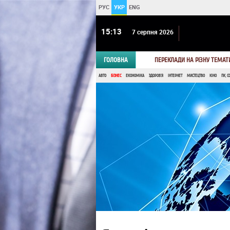
РУС
УКР
ENG
15 13
7 серпня 2026
ГОЛОВНА
ПЕРЕКЛАДИ НА РІЗНУ ТЕМАТ
АВТО
БІЗНЕС
ЕКОНОМІКА
ЗДОРОВ'Я
ІНТЕРНЕТ
МИСТЕЦТВО
КІНО
ПК, С