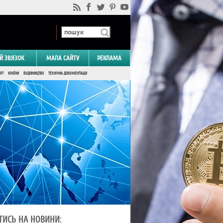
Й ЗВЯЗОК
МАПА САЙТУ
РЕКЛАМА
РТ
КРАЇНИ
БУДІВНИЦТВО
ТЕХНІЧНА ДОКУМЕНТАЦІЯ
ТИСЬ НА НОВИНИ: