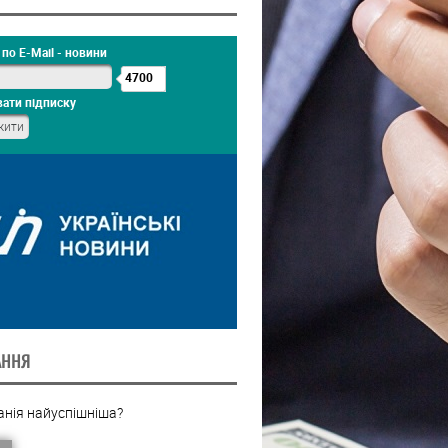
по E-Mail - новини
4700
ати підписку
АННЯ
анія найуспішніша?