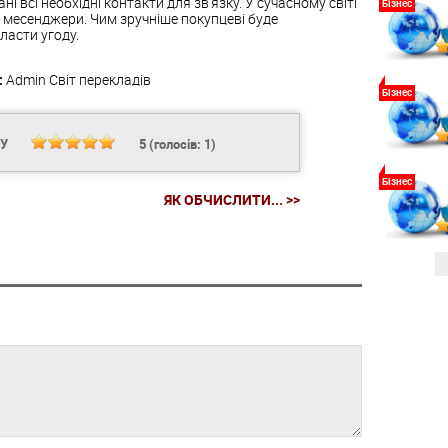
 всі необхідні контакти для зв'язку. У сучасному світі
Бізнес
ні месенджери. Чим зручніше покупцеві буде
ласти угоду.
:
Admin
Світ перекладів
Бізнес
НУ
5
(голосів:
1
)
Бізнес
ЯК ОБЧИСЛИТИ... >>