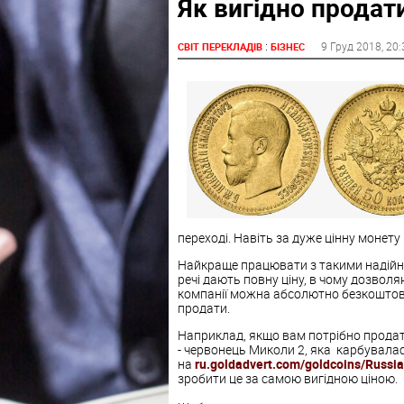
Як вигідно продат
:
9 Груд 2018
, 20
СВІТ ПЕРЕКЛАДІВ
БІЗНЕС
переході. Навіть за дуже цінну монету 
Найкраще працювати з такими надійними
речі дають повну ціну, в чому дозволя
компанії можна абсолютно безкоштовно
продати.
Наприклад, якщо вам потрібно продат
- червонець Миколи 2, яка карбувалася
на
ru.goldadvert.com/goldcoins/Russi
зробити це за самою вигідною ціною.