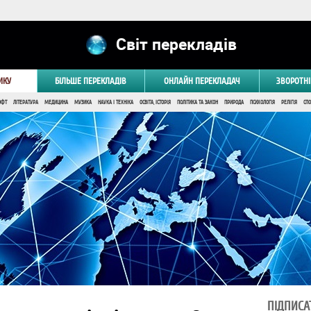
Світ перекладів
ИКУ
БІЛЬШЕ ПЕРЕКЛАДІВ
ОНЛАЙН ПЕРЕКЛАДАЧ
ЗВОРОТНІ
ОФТ
ЛІТЕРАТУРА
МЕДИЦИНА
МУЗИКА
НАУКА І ТЕХНІКА
ОСВІТА, ІСТОРІЯ
ПОЛІТИКА ТА ЗАКОН
ПРИРОДА
ПСИХОЛОГІЯ
РЕЛІГІЯ
СПО
ПІДПИСА