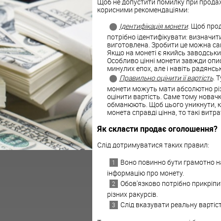
Щоб не допустити помилку при продаж
корисними рекомендаціями:
Ідентифікація монети
. Щоб про
потрібно ідентифікувати: визначити
виготовлена. Зробити це можна сам
Якщо на монеті є якийсь заводський 
Особливо цінні монети завжди опис
минулих епох, але і навіть радянськ
Правильно оцінити її вартість
. 
монети можуть мати абсолютно різн
оцінити вартість. Саме тому новач
обманюють. Щоб цього уникнути, к
монета справді цінна, то такі витр
Як скласти продає оголошення?
Слід дотримуватися таких правил:
Воно повинно бути грамотно н
інформацію про монету.
Обов'язково потрібно прикріпи
різних ракурсів.
Слід вказувати реальну вартіст