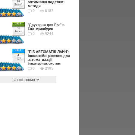
оптимізації податків:
10
Лютий
методи
0
8182
2015
"Друкарня для Вас" в
Єкатеринбурзі
31
Берез
0
9244
2024
"ПІБ АВТОМАТІК ЛАЙН":
Інноваційні рішення для
4
Груд
автоматизації
інженерних систем
0
2195
БІЛЬШЕ НОВИН