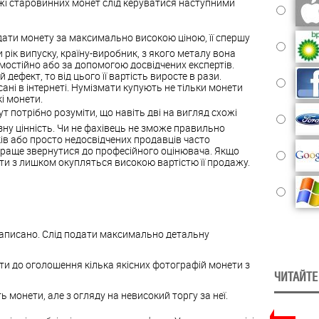
і старовинних монет слід керуватися наступними
дати монету за максимально високою ціною, її спершу
 рік випуску, країну-виробник, з якого металу вона
остійно або за допомогою досвідчених експертів.
дефект, то від цього її вартість виросте в рази.
ані в інтернеті. Нумізмати купують не тільки монети
і монети.
Тут потрібно розуміти, що навіть дві на вигляд схожі
у цінність. Чи не фахівець не зможе правильно
ків або просто недосвідчених продавців часто
раще звернутися до професійного оцінювача. Якщо
ати з лишком окупляться високою вартістю її продажу.
аписано. Слід подати максимально детальну
ти до оголошення кілька якісних фотографій монети з
ЧИТАЙТЕ
ь монети, але з огляду на невисокий торгу за неї.