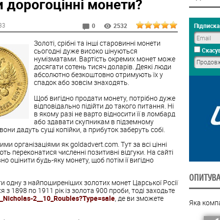
и дорогоцінні монети?
:33
Підписка 
0
2532
Золоті, срібні та інші старовинні монети
сьогодні дуже високо цінуються
Скасув
нумізматами. Вартість окремих монет може
досягати сотень тисяч доларів. Деякі люди
абсолютно безкоштовно отримують їх у
спадок або зовсім знаходять.
Щоб вигідно продати монету, потрібно дуже
відповідально підійти до такого питання. Ні
в якому разі не варто відносити її в ломбард
або здавати скупникам в підземному
вони дадуть сущі копійки, а прибуток заберуть собі.
 організаціями як goldadvert.com. Тут за всі цінні
ють переконатися численні позитивні відгуки. На сайті
 оцінити будь-яку монету, щоб потім її вигідно
ОПИТУВ
и одну з найпоширеніших золотих монет Царської Росії
 з 1898 по 1911 рік із золота 900 проби, тоді заходьте
a_Nicholas-2__10_Roubles?Type=sale
, де ви зможете
Яка комп