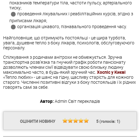
показників температури тіла, частоти пульсу, артеріального
тиску;
проведення лікувальних і реабілітаційних курсів, згідно з
приписами лікаря;
організація цікавого, пізнавального проведення часу.
Найголовніше, що отримують постояльці - це щира турбота,
увага, душевне тепло з боку лікарів, психологів, обслуговуючого
персоналу.
Спілкування з родичами анітрохи не обмежується. Зручна
транспортна розв'язка та гнучкий графік роботи пансіонату
дозволяють членам сім'ї відвідувати свою близьку людину
максимально часто, в будь-який зручний час.
Хоспіс у Києві
«Тепло любих» - це шанс на гідну, щасливу старість для кожного
старого. Численні позитивні відгуки з боку постояльців і їх рідних
говорять самі за себе.
Автор:
Admin
Світ перекладів
ОЦІНИТИ НОВИНУ
5
(голосів:
1
)