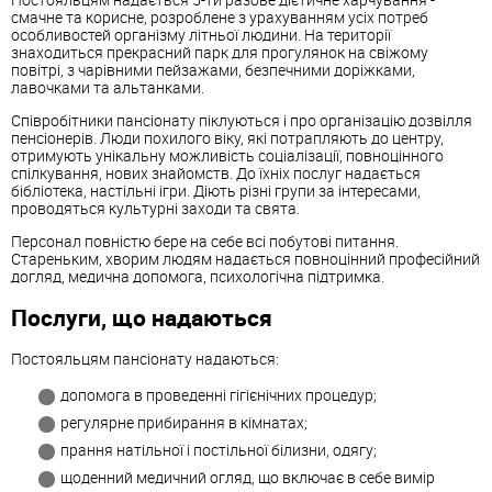
смачне та корисне, розроблене з урахуванням усіх потреб
особливостей організму літньої людини. На території
знаходиться прекрасний парк для прогулянок на свіжому
повітрі, з чарівними пейзажами, безпечними доріжками,
лавочками та альтанками.
Співробітники пансіонату піклуються і про організацію дозвілля
пенсіонерів. Люди похилого віку, які потрапляють до центру,
отримують унікальну можливість соціалізації, повноцінного
спілкування, нових знайомств. До їхніх послуг надається
бібліотека, настільні ігри. Діють різні групи за інтересами,
проводяться культурні заходи та свята.
Персонал повністю бере на себе всі побутові питання.
Стареньким, хворим людям надається повноцінний професійний
догляд, медична допомога, психологічна підтримка.
Послуги, що надаються
Постояльцям пансіонату надаються:
допомога в проведенні гігієнічних процедур;
регулярне прибирання в кімнатах;
прання натільної і постільної білизни, одягу;
щоденний медичний огляд, що включає в себе вимір