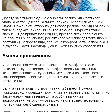
Догляд за літньою людиною вимагає великої кількості часу,
уваги, а часто ще й спеціальних навичок. Не завжди члени сім'ї
мають можливість створити для свого родича необхідні умови. У
таких випадках найкращим виявом любові й турботи стане
звернення до приватного будинку престарілих «Тепло любих».
Співробітники пансіонату роблять все можливе для того, щоб їх
постояльці не просто відчували себе комфортно та безпечно, а й
відчували щастя, насолоджуючись кожним днем свого життя.
Умови проживання
У пансіонаті панує затишна, домашня атмосфера. Люди
похилого віку проживають у комфортабельних заміських
котеджах, оснащених сучасними меблями й технікою. Постояльці
самі вибирають собі сусідів, також є можливість одномісного
розміщення.
Велика увага приділяється питанням безпеки. Номери,
коридори, холи оснащені поручнями, антиковзаючим покриттям.
Таким чином, навіть інваліди та особи з важкими
захворюваннями отримують можливість вільно пересуватися
по території, без будь-яких ризиків.
Постояльцям надається 5-ти разове дієтичне харчування -