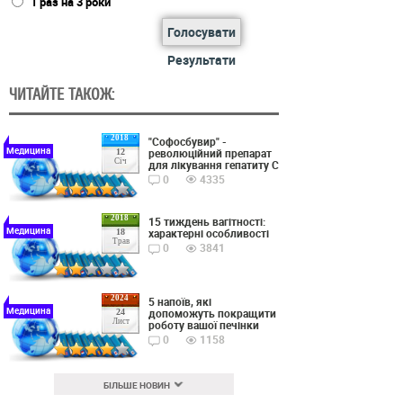
1 раз на 3 роки
Голосувати
Результати
ЧИТАЙТЕ ТАКОЖ:
2018
"Софосбувир" -
Медицина
революційний препарат
12
Січ
для лікування гепатиту С
0
4335
2018
15 тиждень вагітності:
Медицина
характерні особливості
18
Трав
0
3841
2024
5 напоїв, які
Медицина
допоможуть покращити
24
Лист
роботу вашої печінки
0
1158
БІЛЬШЕ НОВИН