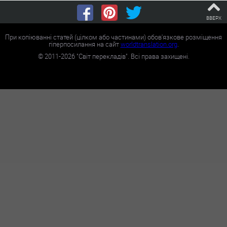
ВВЕРХ
При копіюванні статей (цілком або частинами) обов'язкове розміщення
гіперпосилання на сайт
worldtranslation.org
.
©
2011-2026
"Світ перекладів". Всі права захищені.