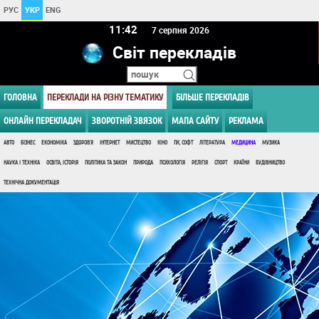
РУС
УКР
ENG
11 42
7 серпня 2026
Світ перекладів
ГОЛОВНА
ПЕРЕКЛАДИ НА РІЗНУ ТЕМАТИКУ
БІЛЬШЕ ПЕРЕКЛАДІВ
ОНЛАЙН ПЕРЕКЛАДАЧ
ЗВОРОТНІЙ ЗВЯЗОК
МАПА САЙТУ
РЕКЛАМА
АВТО
БІЗНЕС
ЕКОНОМІКА
ЗДОРОВ'Я
ІНТЕРНЕТ
МИСТЕЦТВО
КІНО
ПК, СОФТ
ЛІТЕРАТУРА
МЕДИЦИНА
МУЗИКА
НАУКА І ТЕХНІКА
ОСВІТА, ІСТОРІЯ
ПОЛІТИКА ТА ЗАКОН
ПРИРОДА
ПСИХОЛОГІЯ
РЕЛІГІЯ
СПОРТ
КРАЇНИ
БУДІВНИЦТВО
ТЕХНІЧНА ДОКУМЕНТАЦІЯ