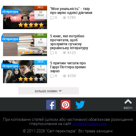
2012
"Моя реальність" - твір
Література
про мрію однієї дівчини
12
Жовт
0
5785
2019
5 книг, які потрібно
Література
прочитати, щоб
4
Квіт
зрозуміти сучасну
українську літературу
0
4125
2019
5 причин читати про
Література
Гаррі Поттера прямо
1
Лютий
зараз
0
4330
БІЛЬШЕ НОВИН
ВВЕРХ
При копіюванні статей (цілком або частинами) обов'язкове розміщення
гіперпосилання на сайт
worldtranslation.org
.
©
2011-2026
"Світ перекладів". Всі права захищені.