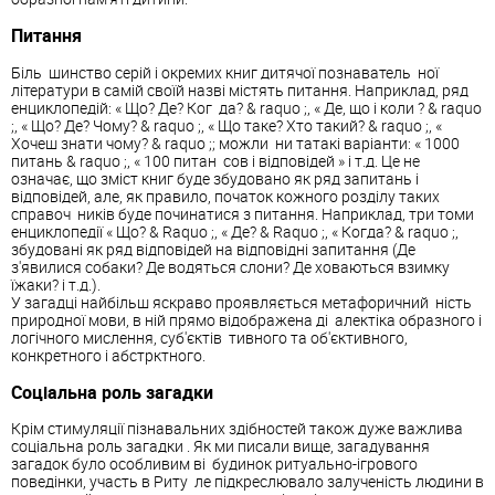
Питання
Біль ­ шинство серій і окремих книг дитячої познаватель ­ ної
літератури в самій своїй назві містять питання. Наприклад, ряд
енциклопедій: « Що? Де? Ког ­ да? & raquo ;, « Де, що і коли ? & raquo
;, « Що? Де? Чому? & raquo ;, « Що таке? Хто такий? & raquo ;, «
Хочеш знати чому? & raquo ;; можли ­ ни татакі варіанти: « 1000
питань & raquo ;, « 100 питан ­ сов і відповідей » і т.д. Це не
означає, що зміст книг буде збудовано як ряд запитань і
відповідей, але, як правило, початок кожного розділу таких
справоч ­ ників буде починатися з питання. Наприклад, три томи
енциклопедії « Що? & Raquo ;, « Де? & Raquo ;, « Когда? & raquo ;,
збудовані як ряд відповідей на відповідні запитання (Де
з'явилися собаки? Де водяться слони? Де ховаються взимку
їжаки? і т.д.).
У загадці найбільш яскраво проявляється метафоричний ­ ність
природної мови, в ній прямо відображена ді ­ алектіка образного і
логічного мислення, суб'єктів ­ тивного та об'єктивного,
конкретного і абстрктного.
Соціальна роль
загадки
Крім стимуляції пізнавальних здібностей також дуже важлива
соціальна роль
загадки
. Як ми писали вище, загадування
загадок було особливим ві ­ будинок ритуально-ігрового
поведінки, участь в Риту ­ ле підкреслювало залученість людини в