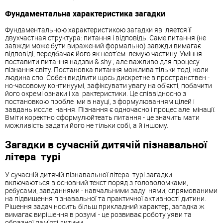
Фундаментальна характеристика
загадки
Фундаментальною характеристикою
загадки
яв ­ ляется її
двухчастная структура: питання і відповідь. Саме питання (не
завжди може бути виражений формально) завжди вимагає
відповіді, передбачає його як неот'ем ­ лемую частину. Уміння
поставити питання надзви & shy ; але важливо для процесу
пізнання світу. Постановка питання можлива тільки тоді, коли
людина спо ­ Собен виділити щось дискретне в пространствен ­
но-часовому континуумі, зафіксувати увагу на об'єкті, побачити
його окремі ознаки і ха ­ рактеристики. Це співвідносно з
постановкою пробле ­ ми в науці, з формулюванням цілей і
завдань иссле ­ нання. Пізнання є одночасно і процес але ­ мінації.
Вміти коректно сформулюйтеать питання - це значить мати
можливість задати його не тільки собі, а й іншому.
Загадки
в сучасній дитячій пізнавальної
літера ­ турі
У сучасній дитячій пізнавальної літера ­ турі
загадки
включаються в основний текст поряд з головоломками,
ребусами, завданнями - навчальними заду ­ нями, спрямованими
на підвищення пізнавальної та практичної активності дитини.
Рішення задач носить більш прикладний характер, загадка ж
вимагає вирішення в розумі - це розвиває роботу уяви та
образної пам'яті дитини.