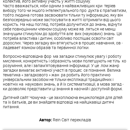
колектив, його активну участь у житті соціуму.
Часто вважається, ніби одним з найважливіших кри ­ теріев
вибору того чи іншого інтелектуального про ­ дукта є прагматизм,
тобто людина готова засвоювати тільки ту інформацію, яку він
безпосередньо може застосувати в житті іотримати від цього
користь. На наш погляд, потреба долучитися до знань, відчути
себе повноцінним членом соціуму може яв ­ ляться не менш
значущим стимулом до здобуття але ­ вих (наукових) знань. Ця
потреба властива і дитині, особливо поспішає освоїти світ
дорослих. Через загадку він втягується в процес навчання, ов ­
ладевает язиком образів та первинної логіки.
Вопросно-відповідна фор ­ ма
загадки
стимулює увагу і роботу
мислення, конкретність і образність мови полегшують не тіль ­ ко
розуміння, але і запам'ятовування інформації. У це ­ лом жанр
загадки
вимагає активної участі в процес ­ се пізнання. Велика
тематика « загадкового » жан ­ ра робить його практично
універсальним засобом не тільки експлікації традиційних і
новітніх на ­ наукових знань, а й їх систематизації, а мова загад ­
ки дозволяє представити ці знання в наочній і доступній формі.
Дитячий сайт Чомучка - це захоплююча енциклопедія для дітей
та їх батьків, де ви знайдете відповіді на найцікавіші дитячі
питання.
Автор:
Rein
Світ перекладів