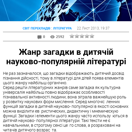
:
22 Лист 2013
, 19:37
СВІТ ПЕРЕКЛАДІВ
ЛІТЕРАТУРА
0
2592
Жанр загадки в дитячій
науково-популярній літературі
Не раз зазначалося, що
загадки
відображають дитячий досвід
пізнання дійсності, тому в літературі для дітей поява елементів
цього жанру найбільш органічно.
Серед решти літературних жанрів саме загадка як культурна
універсалія найбільш повно відображає особливості
пізнавальної активності людини, вона зіграла важнейшую роль
у розвитку наукових форм мислення. Серед многочіс ­ ленних
функцій
загадки
в дитячій науково- популярної в якості основних
можна виділити ев ­ ристических, дидактичну і мнемическую
функції.
Загадки
і елементи цього жанру часто использу ­ ються в
дитячій науково- популярної літератури. Такі тексти не є
навчальними, в строгому сенсі це ­ го слова, а розраховані на
читачів дитячого возрас ­ та.