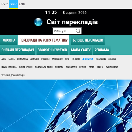
РУС
УКР
ENG
11:35
8 серпня 2026
Світ перекладів
ГОЛОВНА
ПЕРЕКЛАДИ НА РІЗНУ ТЕМАТИКУ
БІЛЬШЕ ПЕРЕКЛАДІВ
ОНЛАЙН ПЕРЕКЛАДАЧ
ЗВОРОТНІЙ ЗВЯЗОК
МАПА САЙТУ
РЕКЛАМА
АВТО
БІЗНЕС
ЕКОНОМІКА
ЗДОРОВ'Я
ІНТЕРНЕТ
МИСТЕЦТВО
КІНО
ПК, СОФТ
ЛІТЕРАТУРА
МЕДИЦИНА
МУЗИКА
НАУКА І ТЕХНІКА
ОСВІТА, ІСТОРІЯ
ПОЛІТИКА ТА ЗАКОН
ПРИРОДА
ПСИХОЛОГІЯ
РЕЛІГІЯ
СПОРТ
КРАЇНИ
БУДІВНИЦТВО
ТЕХНІЧНА ДОКУМЕНТАЦІЯ