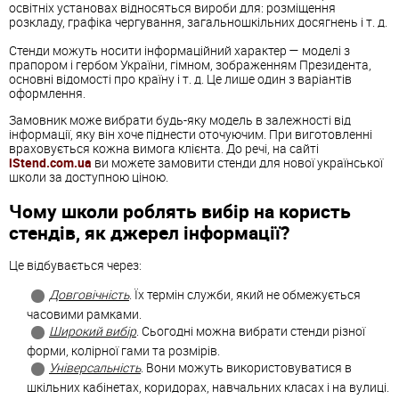
освітніх установах відносяться вироби для: розміщення
розкладу, графіка чергування, загальношкільних досягнень і т. д.
Стенди можуть носити інформаційний характер — моделі з
прапором і гербом України, гімном, зображенням Президента,
основні відомості про країну і т. д. Це лише один з варіантів
оформлення.
Замовник може вибрати будь-яку модель в залежності від
інформації, яку він хоче піднести оточуючим. При виготовленні
враховується кожна вимога клієнта. До речі, на сайті
iStend.com.ua
ви можете замовити стенди для нової української
школи за доступною ціною.
Чому школи роблять вибір на користь
стендів, як джерел інформації?
Це відбувається через:
Довговічність
. Їх термін служби, який не обмежується
часовими рамками.
Широкий вибір
. Сьогодні можна вибрати стенди різної
форми, колірної гами та розмірів.
Універсальність
. Вони можуть використовуватися в
шкільних кабінетах, коридорах, навчальних класах і на вулиці.