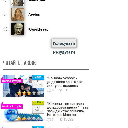
Аттіла
Юлій Цезар
Голосувати
Результати
ЧИТАЙТЕ ТАКОЖ:
2019
"Bolashak School" -
Освіта, Історія
додаткова освіта, яка
12
Лютий
доступна кожному
0
5183
2016
"Критика - це поштовх
Освіта, Історія
до вдосконалення" – так
24
Серп
завжди каже співачка
Катерина Міхєєва
0
13022
2017