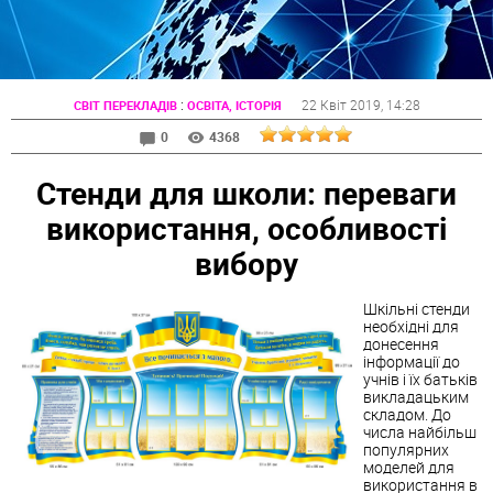
:
22 Квіт 2019
, 14:28
СВІТ ПЕРЕКЛАДІВ
ОСВІТА, ІСТОРІЯ
0
4368
Стенди для школи: переваги
використання, особливості
вибору
Шкільні стенди
необхідні для
донесення
інформації до
учнів і їх батьків
викладацьким
складом. До
числа найбільш
популярних
моделей для
використання в