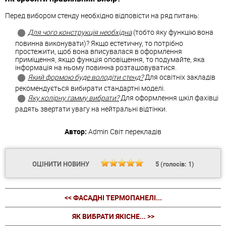
Перед вибором стенду необхідно відповісти на ряд питань:
Для чого конструкція необхідна
(тобто яку функцію вона
повинна виконувати)? Якщо естетичну, то потрібно
простежити, щоб вона вписувалася в оформлення
приміщення, якщо функція оповіщення, то подумайте, яка
інформація на ньому повинна розташовуватися.
Який формою буде володіти стенд
?
Для освітніх закладів
рекомендується вибирати стандартні моделі.
Яку колірну гамму вибрати?
Для оформлення шкіл фахівці
радять звертати увагу на нейтральні відтінки.
Автор:
Admin
Світ перекладів
ОЦІНИТИ НОВИНУ
5
(голосів:
1
)
<< ФАСАДНІ ТЕРМОПАНЕЛІ...
ЯК ВИБРАТИ ЯКІСНЕ... >>