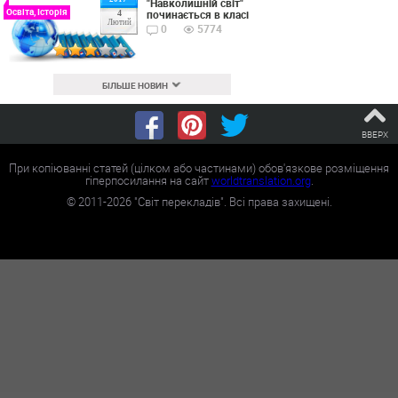
"Навколишній світ"
Освіта, Історія
починається в класі
4
Лютий
0
5774
БІЛЬШЕ НОВИН
ВВЕРХ
При копіюванні статей (цілком або частинами) обов'язкове розміщення
гіперпосилання на сайт
worldtranslation.org
.
©
2011-2026
"Світ перекладів". Всі права захищені.