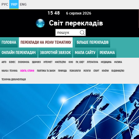
РУС
УКР
ENG
15 48
6 серпня 2026
Світ перекладів
ГОЛОВНА
ПЕРЕКЛАДИ НА РІЗНУ ТЕМАТИКУ
БІЛЬШЕ ПЕРЕКЛАДІВ
ОНЛАЙН ПЕРЕКЛАДАЧ
ЗВОРОТНІЙ ЗВЯЗОК
МАПА САЙТУ
РЕКЛАМА
АВТО
БІЗНЕС
ЕКОНОМІКА
ЗДОРОВ'Я
ІНТЕРНЕТ
МИСТЕЦТВО
КІНО
ПК, СОФТ
ЛІТЕРАТУРА
МЕДИЦИНА
МУЗИКА
НАУКА І ТЕХНІКА
ОСВІТА, ІСТОРІЯ
ПОЛІТИКА ТА ЗАКОН
ПРИРОДА
ПСИХОЛОГІЯ
РЕЛІГІЯ
СПОРТ
КРАЇНИ
БУДІВНИЦТВО
ТЕХНІЧНА ДОКУМЕНТАЦІЯ