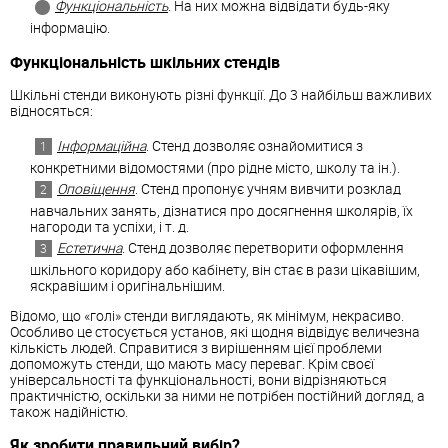
Функціональність
. На них можна відвідати будь-яку
інформацію.
Функціональність шкільних стендів
Шкільні стенди виконують різні функції. До 3 найбільш важливих
відносяться:
Інформаційна
. Стенд дозволяє ознайомитися з
конкретними відомостями (про рідне місто, школу та ін.).
Оповіщення
. Стенд пропонує учням вивчити розклад
навчальних занять, дізнатися про досягнення школярів, їх
нагороди та успіхи, і т. д.
Естетична
. Стенд дозволяє перетворити оформлення
шкільного коридору або кабінету, він стає в рази цікавішим,
яскравішим і оригінальнішим.
Відомо, що «голі» стенди виглядають, як мінімум, некрасиво.
Особливо це стосується установ, які щодня відвідує величезна
кількість людей. Справитися з вирішенням цієї проблеми
допоможуть стенди, що мають масу переваг. Крім своєї
універсальності та функціональності, вони відрізняються
практичністю, оскільки за ними не потрібен постійний догляд, а
також надійністю.
Як зробити правильний вибір?