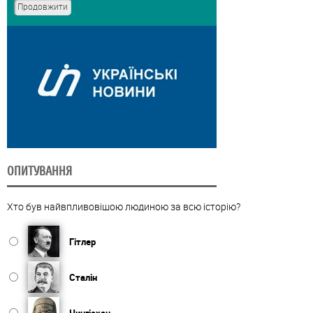
ОПИТУВАННЯ
Хто був найвпливовішою людиною за всю історію?
Гітлер
Сталін
Чингісхан