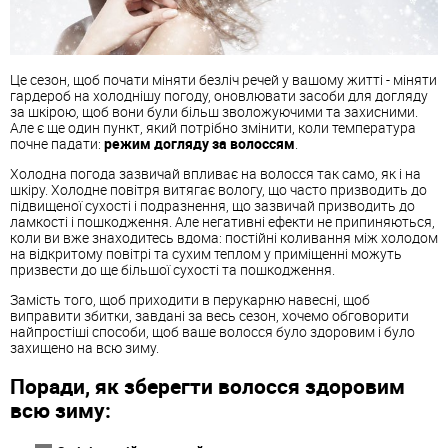
Це сезон, щоб почати міняти безліч речей у вашому житті - міняти
гардероб на холоднішу погоду, оновлювати засоби для догляду
за шкірою, щоб вони були більш зволожуючими та захисними.
Але є ще один пункт, який потрібно змінити, коли температура
почне падати:
режим догляду за волоссям
.
Холодна погода зазвичай впливає на волосся так само, як і на
шкіру. Холодне повітря витягає вологу, що часто призводить до
підвищеної сухості і подразнення, що зазвичай призводить до
ламкості і пошкодження. Але негативні ефекти не припиняються,
коли ви вже знаходитесь вдома: постійні коливання між холодом
на відкритому повітрі та сухим теплом у приміщенні можуть
призвести до ще більшої сухості та пошкодження.
Замість того, щоб приходити в перукарню навесні, щоб
виправити збитки, завдані за весь сезон, хочемо обговорити
найпростіші способи, щоб ваше волосся було здоровим і було
захищено на всю зиму.
Поради, як зберегти волосся здоровим
всю зиму: