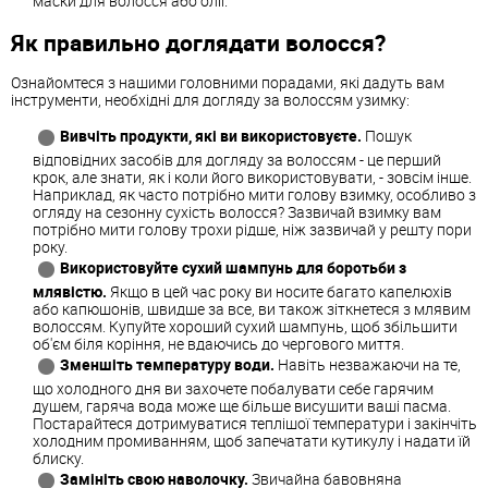
маски для волосся або олії.
Як правильно доглядати волосся?
Ознайомтеся з нашими головними порадами, які дадуть вам
інструменти, необхідні для догляду за волоссям узимку:
Вивчіть продукти, які ви використовуєте.
Пошук
відповідних засобів для догляду за волоссям - це перший
крок, але знати, як і коли його використовувати, - зовсім інше.
Наприклад, як часто потрібно мити голову взимку, особливо з
огляду на сезонну сухість волосся? Зазвичай взимку вам
потрібно мити голову трохи рідше, ніж зазвичай у решту пори
року.
Використовуйте сухий шампунь для боротьби з
млявістю.
Якщо в цей час року ви носите багато капелюхів
або капюшонів, швидше за все, ви також зіткнетеся з млявим
волоссям. Купуйте хороший сухий шампунь, щоб збільшити
об'єм біля коріння, не вдаючись до чергового миття.
Зменшіть температуру води.
Навіть незважаючи на те,
що холодного дня ви захочете побалувати себе гарячим
душем, гаряча вода може ще більше висушити ваші пасма.
Постарайтеся дотримуватися теплішої температури і закінчіть
холодним промиванням, щоб запечатати кутикулу і надати їй
блиску.
Замініть свою наволочку.
Звичайна бавовняна