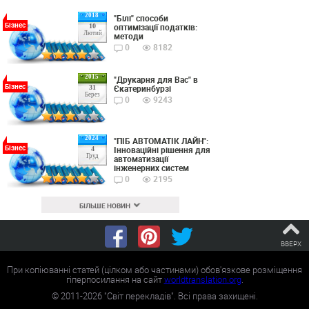
2018
"Білі" способи
Бізнес
оптимізації податків:
10
Лютий
методи
0
8182
2015
"Друкарня для Вас" в
Бізнес
Єкатеринбурзі
31
Берез
0
9243
2024
"ПІБ АВТОМАТІК ЛАЙН":
Бізнес
Інноваційні рішення для
4
Груд
автоматизації
інженерних систем
0
2195
БІЛЬШЕ НОВИН
ВВЕРХ
При копіюванні статей (цілком або частинами) обов'язкове розміщення
гіперпосилання на сайт
worldtranslation.org
.
©
2011-2026
"Світ перекладів". Всі права захищені.