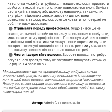
наволочка може бути грубою для вашого волосся і призвести
до його ламкості після того, як ви повертаєтеся вночі. Замість
цього купіть атласну або шовкову наволочку: так само, як
внутрішня підкладка деяких зимових шапок, вони
дозволяють вашому волоссю легше ковзати по поверхні, не
роблячи пасм шорстким.
Отримайте пораду професіонала.
Якщо ви все ще не
знаєте, які зимові засоби по догляду за волоссям спробувати,
можна запитати у професіоналів! Проконсультуйтеся зі своїм
стилістом, щоб дізнатися, чи можуть вони порекомендувати
конкретні шампуні, кондиціонери і навіть режими укладання
для захисту волосся відповідно до ваших потреб.
Часто підстригайте волосся.
Здорове волосся потребує
регулярного догляду, тому не забувайте планувати стрижку
не рідше 3-4 разів на рік.
Ми сподіваємося, що напередодні холоду ви будете готові
оновити свої продукти з догляду за волоссям і повсякденне
життя, щоб ваше волосся залишалося здоровим і захищеним.
Якщо у вас є якісь поради щодо зимового догляду за волоссям,
яке раніше врятувало ваші пасма, обов'язково поділіться ним у
коментарях нижче!
Автор:
Admin
Світ перекладів