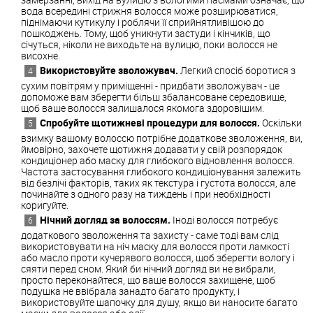
вода всередині стрижня волосся може розширюватися,
піднімаючи кутикулу і роблячи її сприйнятливішою до
пошкоджень. Тому, щоб уникнути застуди і кінчиків, що
січуться, ніколи не виходьте на вулицю, поки волосся не
висохне.
Використовуйте зволожувач.
Легкий спосіб боротися з
сухим повітрям у приміщенні - придбати зволожувач - це
допоможе вам зберегти більш збалансоване середовище,
щоб ваше волосся залишалося якомога здоровішим.
Спробуйте щотижневі процедури для волосся.
Оскільки
взимку вашому волоссю потрібне додаткове зволоження, ви,
ймовірно, захочете щотижня додавати у свій розпорядок
кондиціонер або маску для глибокого відновлення волосся.
Частота застосування глибокого кондиціонування залежить
від безлічі факторів, таких як текстура і густота волосся, але
починайте з одного разу на тиждень і при необхідності
коригуйте.
Нічний догляд за волоссям.
Іноді волосся потребує
додаткового зволоження та захисту - саме тоді вам слід
використовувати на ніч маску для волосся проти ламкості
або масло проти кучерявого волосся, щоб зберегти вологу і
сяяти перед сном. Який би нічний догляд ви не вибрали,
просто переконайтеся, що ваше волосся захищене, щоб
подушка не ввібрала занадто багато продукту, і
використовуйте шапочку для душу, якщо ви наносите багато