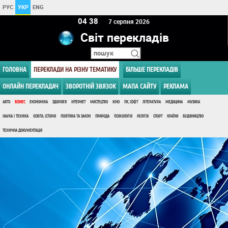
РУС
УКР
ENG
04:38
7 серпня 2026
Світ перекладів
ГОЛОВНА
ПЕРЕКЛАДИ НА РІЗНУ ТЕМАТИКУ
БІЛЬШЕ ПЕРЕКЛАДІВ
ОНЛАЙН ПЕРЕКЛАДАЧ
ЗВОРОТНІЙ ЗВЯЗОК
МАПА САЙТУ
РЕКЛАМА
АВТО
БІЗНЕС
ЕКОНОМІКА
ЗДОРОВ'Я
ІНТЕРНЕТ
МИСТЕЦТВО
КІНО
ПК, СОФТ
ЛІТЕРАТУРА
МЕДИЦИНА
МУЗИКА
НАУКА І ТЕХНІКА
ОСВІТА, ІСТОРІЯ
ПОЛІТИКА ТА ЗАКОН
ПРИРОДА
ПСИХОЛОГІЯ
РЕЛІГІЯ
СПОРТ
КРАЇНИ
БУДІВНИЦТВО
ТЕХНІЧНА ДОКУМЕНТАЦІЯ