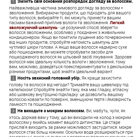
Змініть свій основний розпорядок догляду за волоссям.
Найважливіша частина зимового догляду за волоссям =
зволоження. Вибираючи продукти, що підходять для вашого
типу волосся, вибирайте ті, які можуть принести вашим
пасмам бажаний приплив вологи та зволоження.
Легкий
зволожуючий шампунь
- це розумний спосіб зберегти
волосся зволоженим, особливо у поєднанні з живильним
кондиціонером. Якщо ви помітили лущення або почервоніння
від інших продуктів, спробуйте натомість шампунь для
чутливої ​​шкіри голови. А якщо ваше волосся надмірно сухе
або пошкоджене, ви можете спробувати засоби для
пошкодженого волосся як цільовий засіб лікування. Здорове
волосся має ідеальну кількість вологи і зволоження, тому
вам, можливо, доведеться поекспериментувати з декількома
різними продуктами, щоб знайти ідеальний варіант.
Носіть захисний головний убір.
Як краще захистити
голову та волосся від негоди? Тримайте вашу шевелюру під
капелюхом! Спробуйте знайти таку, яка має гладку, атласну
або шовкову внутрішню підкладку: це дозволить вашому
волоссю ковзати по поверхні, зменшуючи тертя і ймовірність
ламкості та пошкодження.
Не виходьте з мокрим волоссям.
Ви, мабуть, чули, як
хтось дорікав вам у тому, що ви виходили на холод з мокрим
волоссям у якийсь момент вашого дитинства. Це старе
прислів'я виходить за рамки можливості застудитися: мокре
волосся стає більш ніжним. Оскільки вода розширюється при
замерзанні, вихід на вулицю з вологими пасмами означає, що