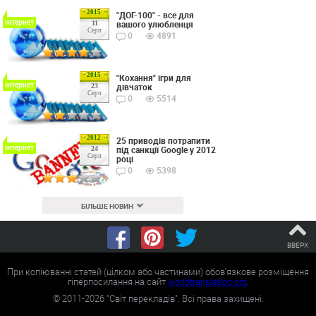
2015
"ДОГ-100" - все для
Інтернет
вашого улюбленця
11
Серп
0
4891
2015
"Кохання" ігри для
Інтернет
дівчаток
23
Серп
0
5514
2012
25 приводів потрапити
Інтернет
під санкції Google у 2012
24
Серп
році
0
5398
БІЛЬШЕ НОВИН
ВВЕРХ
При копіюванні статей (цілком або частинами) обов'язкове розміщення
гіперпосилання на сайт
worldtranslation.org
.
©
2011-2026
"Світ перекладів". Всі права захищені.