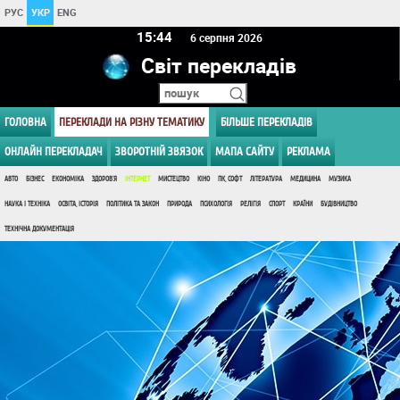
РУС
УКР
ENG
15:44
6 серпня 2026
Світ перекладів
ГОЛОВНА
ПЕРЕКЛАДИ НА РІЗНУ ТЕМАТИКУ
БІЛЬШЕ ПЕРЕКЛАДІВ
ОНЛАЙН ПЕРЕКЛАДАЧ
ЗВОРОТНІЙ ЗВЯЗОК
МАПА САЙТУ
РЕКЛАМА
АВТО
БІЗНЕС
ЕКОНОМІКА
ЗДОРОВ'Я
ІНТЕРНЕТ
МИСТЕЦТВО
КІНО
ПК, СОФТ
ЛІТЕРАТУРА
МЕДИЦИНА
МУЗИКА
НАУКА І ТЕХНІКА
ОСВІТА, ІСТОРІЯ
ПОЛІТИКА ТА ЗАКОН
ПРИРОДА
ПСИХОЛОГІЯ
РЕЛІГІЯ
СПОРТ
КРАЇНИ
БУДІВНИЦТВО
ТЕХНІЧНА ДОКУМЕНТАЦІЯ