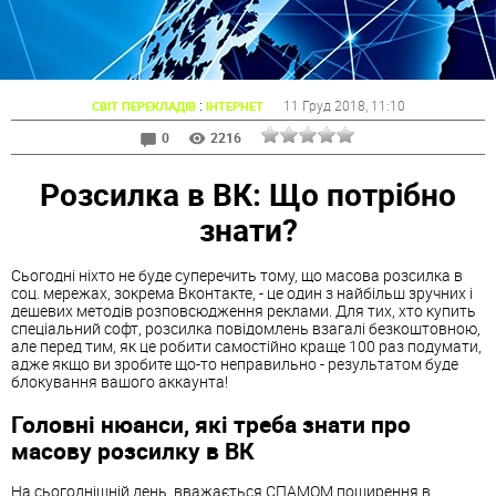
:
11 Груд 2018
, 11:10
СВІТ ПЕРЕКЛАДІВ
ІНТЕРНЕТ
0
2216
Розсилка в ВК: Що потрібно
знати?
Сьогодні ніхто не буде суперечить тому, що масова розсилка в
соц. мережах, зокрема Вконтакте, - це один з найбільш зручних і
дешевих методів розповсюдження реклами. Для тих, хто купить
спеціальний софт, розсилка повідомлень взагалі безкоштовною,
але перед тим, як це робити самостійно краще 100 раз подумати,
адже якщо ви зробите що-то неправильно - результатом буде
блокування вашого аккаунта!
Головні нюанси, які треба знати про
масову розсилку в ВК
На сьогоднішній день, вважається СПАМОМ поширення в