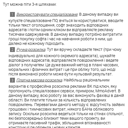
Тут можна піти 3-я шляхами:
Використовувати спеціалізоване
. В даному випадку ви
купуєте спеціалізоване ПО, вчіться їм користуватися, вводите
тільки текст оголошення, софт знаходить відповідних
адресатів і потім одним кліком ви відправляєте рекламу
тисячам одержувачів. В даному випадку потрібно витратити
гроші покупку софта і час на навчання роботи з ним, що
далеко не кожному підходить.
Ручна розсилка
. Тут ви вручну складаєте текст (при чому
індивідуально для кожного окремого адресата), шукайте
відповідних адресатів, відправляєте повідомлення і ведете
діалог з получатем. Це дуже важкий метод в плані часових,
моральних і фізичних витрат і це при обліку того, що іноді
після виконаної роботи може бути нульовий результат.
Платна масова розсилка
. Найбільш раціональним
варіантів є професійна розсилка реклами ВК під ключ, яку
пропонують спеціалізовані сервіси, приміром, MmoAdvert. В
даному випадку, всю роботу за вас виконують фахівці в даній
області. Ви платите тільки за кількість відправлених
повідомлень. Перевагами даного методу є: відсутність зайвих
грошових і тимчасових витрат, ніякого БАНа облікового
запису. Оскільки розсилка ведеться тільки на стінах спільнот,
які безпосередньо близкит теми вашого проекту, ви
отримаєте пасивний трафік, збільшення впізнаваності
конструкції пе обренда і нових клієнтів.