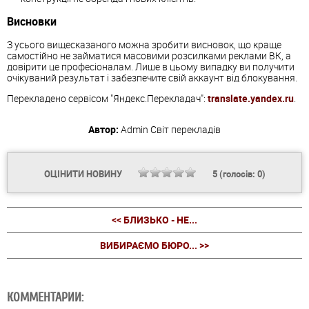
Висновки
З усього вищесказаного можна зробити висновок, що краще
самостійно не займатися масовими розсилками реклами ВК, а
довірити це професіоналам. Лише в цьому випадку ви получити
очікуваний результат і забезпечите свій аккаунт від блокування.
Перекладено сервісом "Яндекс.Перекладач":
translate.yandex.ru
.
Автор:
Admin
Світ перекладів
ОЦІНИТИ НОВИНУ
5
(голосів:
0
)
<< БЛИЗЬКО - НЕ...
ВИБИРАЄМО БЮРО... >>
КОММЕНТАРИИ: