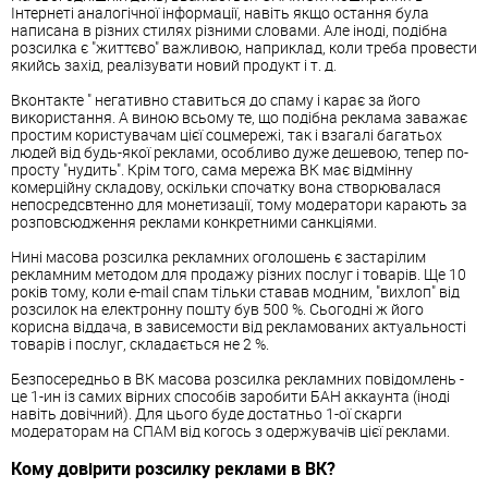
Інтернеті аналогічної інформації, навіть якщо остання була
написана в різних стилях різними словами. Але іноді, подібна
розсилка є "життєво" важливою, наприклад, коли треба провести
якийсь захід, реалізувати новий продукт і т. д.
Вконтакте " негативно ставиться до спаму і карає за його
використання. А виною всьому те, що подібна реклама заважає
простим користувачам цієї соцмережі, так і взагалі багатьох
людей від будь-якої реклами, особливо дуже дешевою, тепер по-
просту "нудить". Крім того, сама мережа ВК має відмінну
комерційну складову, оскільки спочатку вона створювалася
непосредсвтенно для монетизації, тому модератори карають за
розповсюдження реклами конкретними санкціями.
Нині масова розсилка рекламних оголошень є застарілим
рекламним методом для продажу різних послуг і товарів. Ще 10
років тому, коли e-mail спам тільки ставав модним, "вихлоп" від
розсилок на електронну пошту був 500 %. Сьогодні ж його
корисна віддача, в зависемости від рекламованих актуальності
товарів і послуг, складається не 2 %.
Безпосередньо в ВК масова розсилка рекламних повідомлень -
це 1-ин із самих вірних способів заробити БАН аккаунта (іноді
навіть довічний). Для цього буде достатньо 1-ої скарги
модераторам на СПАМ від когось з одержувачів цієї реклами.
Кому довірити розсилку реклами в ВК?