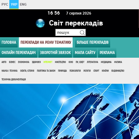
РУС
УКР
ENG
16 56
7 серпня 2026
Світ перекладів
ГОЛОВНА
ПЕРЕКЛАДИ НА РІЗНУ ТЕМАТИКУ
БІЛЬШЕ ПЕРЕКЛАДІВ
ОНЛАЙН ПЕРЕКЛАДАЧ
ЗВОРОТНІЙ ЗВЯЗОК
МАПА САЙТУ
РЕКЛАМА
АВТО
БІЗНЕС
ЕКОНОМІКА
ЗДОРОВ'Я
ІНТЕРНЕТ
МИСТЕЦТВО
КІНО
ПК, СОФТ
ЛІТЕРАТУРА
МЕДИЦИНА
МУЗИКА
НАУКА І ТЕХНІКА
ОСВІТА, ІСТОРІЯ
ПОЛІТИКА ТА ЗАКОН
ПРИРОДА
ПСИХОЛОГІЯ
РЕЛІГІЯ
СПОРТ
КРАЇНИ
БУДІВНИЦТВО
ТЕХНІЧНА ДОКУМЕНТАЦІЯ