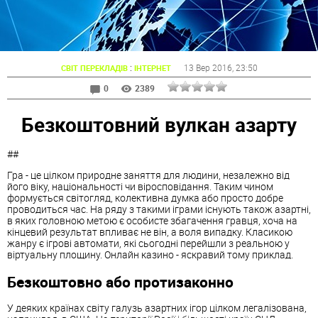
:
13 Вер 2016
, 23:50
СВІТ ПЕРЕКЛАДІВ
ІНТЕРНЕТ
0
2389
Безкоштовний вулкан азарту
##
Гра - це цілком природне заняття для людини, незалежно від
його віку, національності чи віросповідання. Таким чином
формується світогляд, колективна думка або просто добре
проводиться час. На ряду з такими іграми існують також азартні,
в яких головною метою є особисте збагачення гравця, хоча на
кінцевий результат впливає не він, а воля випадку. Класикою
жанру є ігрові автомати, які сьогодні перейшли з реальною у
віртуальну площину. Онлайн казино
- яскравий тому приклад.
Безкоштовно або протизаконно
У деяких країнах світу галузь азартних ігор цілком легалізована,