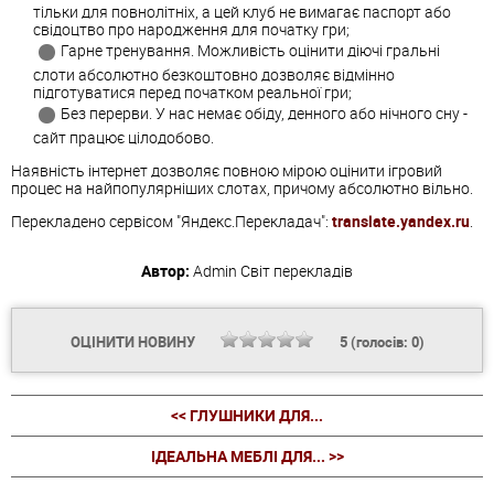
тільки для повнолітніх, а цей клуб не вимагає паспорт або
свідоцтво про народження для початку гри;
Гарне тренування. Можливість оцінити діючі гральні
слоти абсолютно безкоштовно дозволяє відмінно
підготуватися перед початком реальної гри;
Без перерви. У нас немає обіду, денного або нічного сну -
сайт працює цілодобово.
Наявність інтернет дозволяє повною мірою оцінити ігровий
процес на найпопулярніших слотах, причому абсолютно вільно.
Перекладено сервісом "Яндекс.Перекладач":
translate.yandex.ru
.
Автор:
Admin
Світ перекладів
ОЦІНИТИ НОВИНУ
5
(голосів:
0
)
<< ГЛУШНИКИ ДЛЯ...
ІДЕАЛЬНА МЕБЛІ ДЛЯ... >>