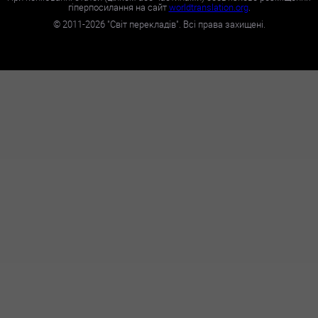
гіперпосилання на сайт
worldtranslation.org
.
©
2011-2026
"Світ перекладів". Всі права захищені.