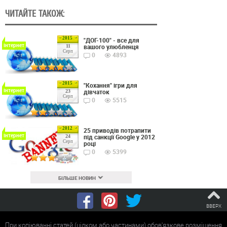
ЧИТАЙТЕ ТАКОЖ:
2015
"ДОГ-100" - все для
Інтернет
вашого улюбленця
11
Серп
0
4893
2015
"Кохання" ігри для
Інтернет
дівчаток
23
Серп
0
5515
2012
25 приводів потрапити
Інтернет
під санкції Google у 2012
24
Серп
році
0
5399
БІЛЬШЕ НОВИН
ВВЕРХ
При копіюванні статей (цілком або частинами) обов'язкове розміщення