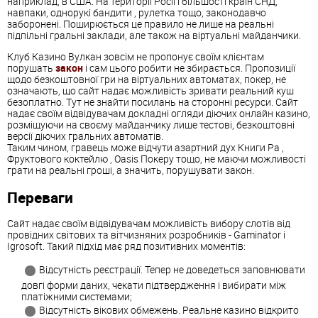
наприклад, в США. На території Росії і більшості країн СНД,
навпаки, однорукі бандити , рулетка тощо, законодавчо
заборонені. Поширюється це правило не лише на реальні
підпільні гральні заклади, але також на віртуальні майданчики.
Клуб Казино Вулкан зовсім не пропонує своїм клієнтам
порушать
закон
і сам цього робити не збирається. Пропозиції
щодо безкоштовної гри на віртуальних автоматах, покер, не
означають, що сайт надає можливість зривати реальний куш
безоплатно. Тут не знайти посилань на сторонні ресурси. Сайт
надає своїм відвідувачам докладні огляди діючих онлайн казино,
розміщуючи на своєму майданчику лише тестові, безкоштовні
версії діючих гральних автоматів.
Таким чином, гравець може відчути азартний дух Книги Ра ,
Фруктового коктейлю , Oasis Покеру тощо, не маючи можливості
грати на реальні гроші, а значить, порушувати закон.
Переваги
Сайт надає своїм відвідувачам можливість вибору слотів від
провідних світових та вітчизняних розробників - Gaminator і
Igrosoft. Такий підхід має ряд позитивних моментів:
Відсутність реєстрації. Тепер не доведеться заповнювати
довгі форми даних, чекати підтвердження і вибирати між
платіжними системами;
Відсутність вікових обмежень. Реальне казино відкрито