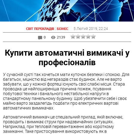
:
5 Лютий 2019
, 22:24
СВІТ ПЕРЕКЛАДІВ
БІЗНЕС
0
2139
Купити автоматичні вимикачі у
професіоналів
У сучасній суєті так хочеться мати куточок безпеки і спокою. Для
багатьох, міцністю від негараздів стає будинок. Але не варто
забувати, що у кожної фортеці існують свої слабкі місця. Стара
проводка це найпоширеніша причина пожеж, псування
побутової техніки і банального нестабільної напруги в
стандартному панельному будинку. Щоб убезпечити себе і своє
майно варто заздалегідь подбати про електричних вартові
автоматичних вимикачах.
Автоматичний вимикач це спеціальний прилад, якій включає,
проводить і вимикає струм при надзвичайних ситуаціях.
Наприклад, при тепловій перевантаженні або короткому
замиканні. Таке пристосування використовують як в