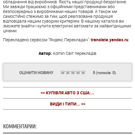
обладнання від виробників. Якість нашої продукції бездоганне.
Ми завжди працюємо з офіційними представниками або
безпосередньо з виробниками наших товарів. А також ми
самостійно стежимо за тим, щоб реалізована продукція
відповідала нашим суворим критеріям. В нашому каталозі ви
зможете знайти і купити електричні автомати за найвигіднішими
цінами.
Перекладено сервісом "Яндекс.Перекладач":
translate.yandex.ru
.
Автор:
Admin
Світ перекладів
ОЦІНИТИ НОВИНУ
5
(голосів:
0
)
<< КУПІВЛЯ АВТО З США:...
ВИДИ І ТИПИ... >>
КОММЕНТАРИИ: