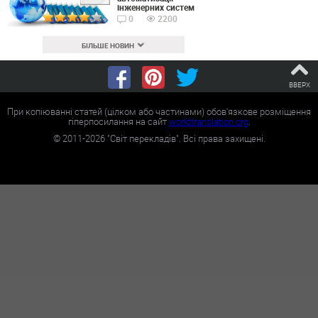
інженерних систем
0
2200
БІЛЬШЕ НОВИН
ВВЕРХ
При копіюванні статей (цілком або частинами) обов'язкове розміщення
гіперпосилання на сайт
worldtranslation.org
.
©
2011-2026
"Світ перекладів". Всі права захищені.