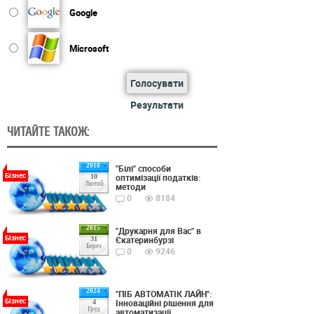
Google
Microsoft
Голосувати
Результати
ЧИТАЙТЕ ТАКОЖ:
2018
"Білі" способи
Бізнес
оптимізації податків:
10
Лютий
методи
0
8184
2015
"Друкарня для Вас" в
Бізнес
Єкатеринбурзі
31
Берез
0
9246
2024
"ПІБ АВТОМАТІК ЛАЙН":
Бізнес
Інноваційні рішення для
4
Груд
автоматизації