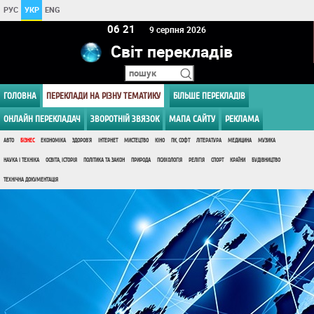
РУС
УКР
ENG
06 21
9 серпня 2026
Світ перекладів
ГОЛОВНА
ПЕРЕКЛАДИ НА РІЗНУ ТЕМАТИКУ
БІЛЬШЕ ПЕРЕКЛАДІВ
ОНЛАЙН ПЕРЕКЛАДАЧ
ЗВОРОТНІЙ ЗВЯЗОК
МАПА САЙТУ
РЕКЛАМА
АВТО
БІЗНЕС
ЕКОНОМІКА
ЗДОРОВ'Я
ІНТЕРНЕТ
МИСТЕЦТВО
КІНО
ПК, СОФТ
ЛІТЕРАТУРА
МЕДИЦИНА
МУЗИКА
НАУКА І ТЕХНІКА
ОСВІТА, ІСТОРІЯ
ПОЛІТИКА ТА ЗАКОН
ПРИРОДА
ПСИХОЛОГІЯ
РЕЛІГІЯ
СПОРТ
КРАЇНИ
БУДІВНИЦТВО
ТЕХНІЧНА ДОКУМЕНТАЦІЯ