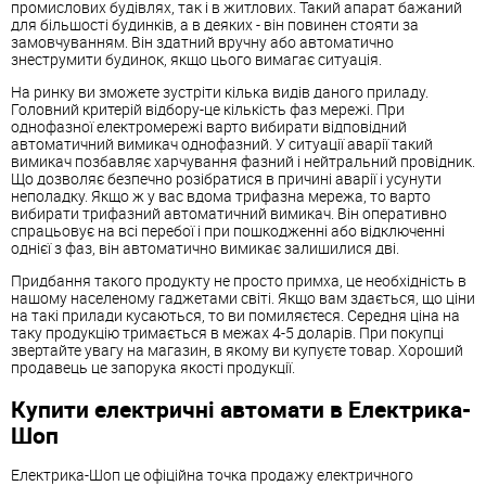
промислових будівлях, так і в житлових. Такий апарат бажаний
для більшості будинків, а в деяких - він повинен стояти за
замовчуванням. Він здатний вручну або автоматично
знеструмити будинок, якщо цього вимагає ситуація.
На ринку ви зможете зустріти кілька видів даного приладу.
Головний критерій відбору-це кількість фаз мережі. При
однофазної електромережі варто вибирати відповідний
автоматичний вимикач однофазний. У ситуації аварії такий
вимикач позбавляє харчування фазний і нейтральний провідник.
Що дозволяє безпечно розібратися в причині аварії і усунути
неполадку. Якщо ж у вас вдома трифазна мережа, то варто
вибирати трифазний автоматичний вимикач. Він оперативно
спрацьовує на всі перебої і при пошкодженні або відключенні
однієї з фаз, він автоматично вимикає залишилися дві.
Придбання такого продукту не просто примха, це необхідність в
нашому населеному гаджетами світі. Якщо вам здається, що ціни
на такі прилади кусаються, то ви помиляєтеся. Середня ціна на
таку продукцію тримається в межах 4-5 доларів. При покупці
звертайте увагу на магазин, в якому ви купуєте товар. Хороший
продавець це запорука якості продукції.
Купити електричні автомати в Електрика-
Шоп
Електрика-Шоп це офіційна точка продажу електричного