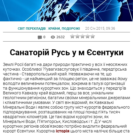
:
20 Січ 2015
, 09:36
СВІТ ПЕРЕКЛАДІВ
КРАЇНИ, ПОДОРОЖІ
0
2632
Санаторій Русь у м Єсентуки
Землі Росії багаті на дари природи практично у всіх її неосяжних
куточках. Особливої ??увагизаслуговує її південна, передгірська
частина - Ставропольський край. Незважаючи на те, що
фактично - це найменший за площею регіон, це не заважає йому
володіти величезним потенціалом, зокрема в галузі організації
та функціонування курортних зон. Що знаходиться у передгір'їв
Великого Кавказу край відомий, перш за все, унікальним
геологічним регионом, багатим своїми мінеральними джерелами
і кліматичними умовами. У світі він відомий, як Кавказькі
Мінеральні Води і являє собою групу міст-курортів федерального
підпорядкування, розташованих на площі понад п'ять тисяч
квадратних кілометрів. Це такі відомі курортні зони, як
Мінеральні Води, П'ятигорськ, Кисловодськ і т. Д.У числі
курортних регіонів обов'язково потрібно виділити федеральний
курорт Єсентуки. Курортна
історія
цього міста налічує більше ста