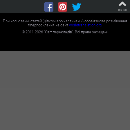
ВВЕРХ
При копіюванні статей (цілком або частинами) обов'язкове розміщення
гіперпосилання на сайт
worldtranslation.org
.
©
2011-2026
"Світ перекладів". Всі права захищені.