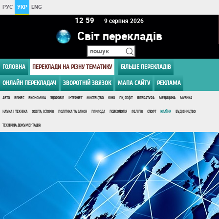
РУС
УКР
ENG
12:59
9 серпня 2026
Світ перекладів
ГОЛОВНА
ПЕРЕКЛАДИ НА РІЗНУ ТЕМАТИКУ
БІЛЬШЕ ПЕРЕКЛАДІВ
ОНЛАЙН ПЕРЕКЛАДАЧ
ЗВОРОТНІЙ ЗВЯЗОК
МАПА САЙТУ
РЕКЛАМА
АВТО
БІЗНЕС
ЕКОНОМІКА
ЗДОРОВ'Я
ІНТЕРНЕТ
МИСТЕЦТВО
КІНО
ПК, СОФТ
ЛІТЕРАТУРА
МЕДИЦИНА
МУЗИКА
НАУКА І ТЕХНІКА
ОСВІТА, ІСТОРІЯ
ПОЛІТИКА ТА ЗАКОН
ПРИРОДА
ПСИХОЛОГІЯ
РЕЛІГІЯ
СПОРТ
КРАЇНИ
БУДІВНИЦТВО
ТЕХНІЧНА ДОКУМЕНТАЦІЯ