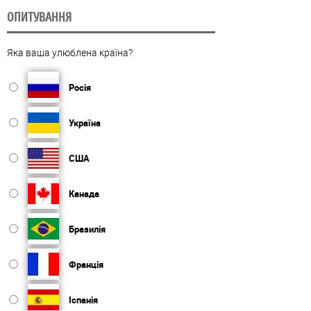
ОПИТУВАННЯ
Яка ваша улюблена країна?
Росія
Україна
США
Канада
Бразилія
Франція
Іспанія