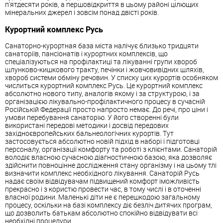
п'ятдесяти років, а першовідкриття в цьому районі цілющих
мінеральних джерел і зовсім понад двісті років.
Курортний комплекс Русь
Санаторно-курортная база міста налічує близько тридцяти
санаторіїв, пансіонатів і курортних комплексів, що
спеціалізуються на профілактиці та лікуванні групи хвороб
шлунково-кишкового тракту, печінки і жовчовивідних шляхів,
хвороб системи обміну речовин. У списку цих курортів особняком
числиться курортний комплекс Русь. Це курортний комплекс
абсолютно нового типу, аналогів якому і за структурою, і за
організацією лікувально-профілактичного процесу в сучасній
Російській Федерації просто напросто немає. До речі, про ціни і
умови перебування санаторію. У його створенні були
використані передові методики і досвід передових
західноєвропейських бальнеологічних курортів. Тут
застосовується абсолютно новій підхід в наборі і підготовці
персоналу, організації комфорту та роботі з клієнтами. Санаторій
володіє власною сучасною діагностичною базою, яка дозволяє
здійснити повноцінне дослідження стану організму і на цьому тлі
визначити комплекс необхідного лікування. Санаторій Русь
надає своїм відвідувачам підвищений комфорт іможливість
прекрасно і з користю провести час, в тому числі і в оточенні
власної родини. Маленькі діти не є перешкодою загальному
процесу, оскільки на базі комплексу діє безліч дитячих програм,
що дозволить батькам абсолютно спокійно відвідувати всі
необхідні процедури.