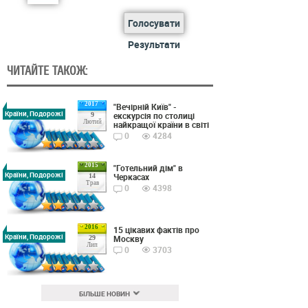
Голосувати
Результати
ЧИТАЙТЕ ТАКОЖ:
2017
"Вечірній Київ" -
Країни, Подорожі
екскурсія по столиці
9
Лютий
найкращої країни в світі
0
4284
2015
"Готельний дім" в
Країни, Подорожі
Черкасах
14
Трав
0
4398
2016
15 цікавих фактів про
Країни, Подорожі
Москву
29
Лип
0
3703
БІЛЬШЕ НОВИН