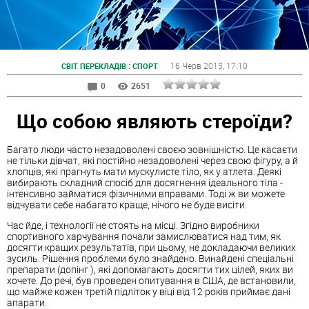
:
16 Черв 2015
, 17:10
СВІТ ПЕРЕКЛАДІВ
СПОРТ
0
2651
Що собою являють стероїди?
Багато люди часто незадоволені своєю зовнішністю. Це касаєти
не тільки дівчат, які постійно незадоволені через свою фігуру, а й
хлопців, які прагнуть мати мускулисте тіло, як у атлета. Деякі
вибирають складний спосіб для досягнення ідеального тіла -
інтенсивно займатися фізичними вправами. Тоді ж ви можете
відчувати себе набагато краще, нічого не буде висіти.
Час йде, і технології не стоять на місці. Згідно виробники
спортивного харчування почали замислюватися над тим, як
досягти кращих результатів, при цьому, не докладаючи великих
зусиль. Рішення проблеми було знайдено. Винайдені спеціальні
препарати (допінг ), які допомагають досягти тих цілей, яких ви
хочете. До речі, був проведен опитування в США, де встановили,
що майже кожен третій підліток у віці від 12 років приймає дані
апарати.