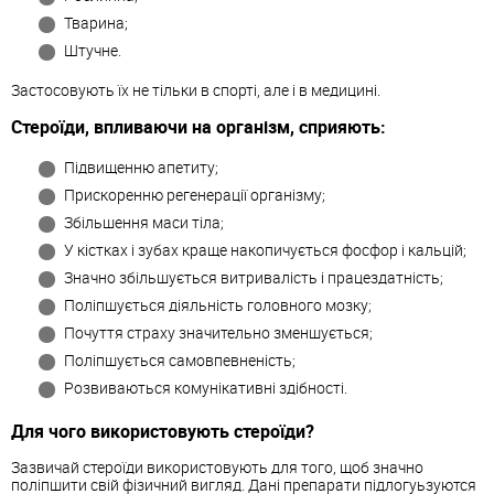
Тварина;
Штучне.
Застосовують їх не тільки в спорті, але і в медицині.
Стероїди, впливаючи на організм, сприяють:
Підвищенню апетиту;
Прискоренню регенерації організму;
Збільшення маси тіла;
У кістках і зубах краще накопичується фосфор і кальцій;
Значно збільшується витривалість і працездатність;
Поліпшується діяльність головного мозку;
Почуття страху значительно зменшується;
Поліпшується самовпевненість;
Розвиваються комунікативні здібності.
Для чого використовують стероїди?
Зазвичай стероїди використовують для того, щоб значно
поліпшити свій фізичний вигляд. Дані препарати підлогуьзуются