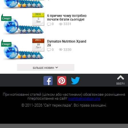
2016
6 причин чому потрібно
Спорт
почати бігати сьогодні
5
Лип
0
3331
2015
Dymatize Nutrition Xpand
Спорт
2x
18
Лист
0
3330
БІЛЬШЕ НОВИН
ВВЕРХ
При копіюванні статей (цілком або частинами) обов'язкове розміщення
гіперпосилання на сайт
worldtranslation.org
.
©
2011-2026
"Світ перекладів". Всі права захищені.