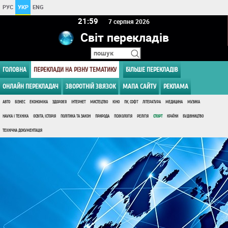
РУС
УКР
ENG
21 59
7 серпня 2026
Світ перекладів
ГОЛОВНА
ПЕРЕКЛАДИ НА РІЗНУ ТЕМАТИКУ
БІЛЬШЕ ПЕРЕКЛАДІВ
ОНЛАЙН ПЕРЕКЛАДАЧ
ЗВОРОТНІЙ ЗВЯЗОК
МАПА САЙТУ
РЕКЛАМА
АВТО
БІЗНЕС
ЕКОНОМІКА
ЗДОРОВ'Я
ІНТЕРНЕТ
МИСТЕЦТВО
КІНО
ПК, СОФТ
ЛІТЕРАТУРА
МЕДИЦИНА
МУЗИКА
НАУКА І ТЕХНІКА
ОСВІТА, ІСТОРІЯ
ПОЛІТИКА ТА ЗАКОН
ПРИРОДА
ПСИХОЛОГІЯ
РЕЛІГІЯ
СПОРТ
КРАЇНИ
БУДІВНИЦТВО
ТЕХНІЧНА ДОКУМЕНТАЦІЯ