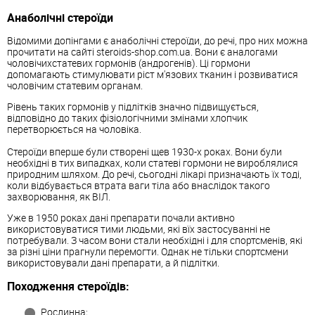
Анаболічні стероїди
Відомими допінгами є анаболічні стероїди, до речі, про них можна
прочитати на сайті steroids-shop.com.ua. Вони є аналогами
чоловічихстатевих гормонів (андрогенів). Ці гормони
допомагають стимулювати ріст м'язових тканин і розвиватися
чоловічим статевим органам.
Рівень таких гормонів у підлітків значно підвищується,
відповідно до таких фізіологічними змінами хлопчик
перетворюється на чоловіка.
Стероїди вперше були створені щев 1930-х роках. Вони були
необхідні в тих випадках, коли статеві гормони не вироблялися
природним шляхом. До речі, сьогодні лікарі призначають їх тоді,
коли відбувається втрата ваги тіла або внаслідок такого
захворювання, як ВІЛ.
Уже в 1950 роках дані препарати почали активно
використовуватися тими людьми, які вїх застосуванні не
потребували. З часом вони стали необхідні і для спортсменів, які
за різні ціни прагнули перемогти. Однак не тільки спортсмени
використовували дані препарати, а й підлітки.
Походження стероїдів:
Рослинна;