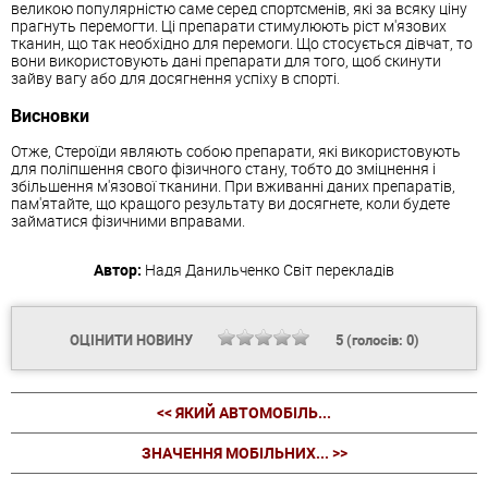
великою популярністю саме серед спортсменів, які за всяку ціну
прагнуть перемогти. Ці препарати стимулюють ріст м'язових
тканин, що так необхідно для перемоги. Що стосується дівчат, то
вони використовують дані препарати для того, щоб скинути
зайву вагу або для досягнення успіху в спорті.
Висновки
Отже, Стероїди являють собою препарати, які використовують
для поліпшення свого фізичного стану, тобто до зміцнення і
збільшення м'язової тканини. При вживанні даних препаратів,
пам'ятайте, що кращого результату ви досягнете, коли будете
займатися фізичними вправами.
Автор:
Надя Данильченко
Світ перекладів
ОЦІНИТИ НОВИНУ
5
(голосів:
0
)
<< ЯКИЙ АВТОМОБІЛЬ...
ЗНАЧЕННЯ МОБІЛЬНИХ... >>