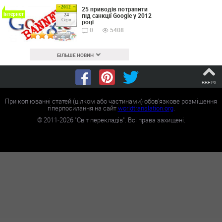
2012
25 приводів потрапити
Інтернет
під санкції Google у 2012
24
Серп
році
0
5408
БІЛЬШЕ НОВИН
ВВЕРХ
При копіюванні статей (цілком або частинами) обов'язкове розміщення
гіперпосилання на сайт
worldtranslation.org
.
©
2011-2026
"Світ перекладів". Всі права захищені.