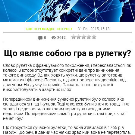
:
31 Лип 2015
, 15:13
СВІТ ПЕРЕКЛАДІВ
ІНТЕРНЕТ
0
2612
Що являє собою гра в рулетку?
Слово рулетка є французького походження, і перекладається, як
колесо. В історії отсутствует конкретні дані про виникнення
такого винаходу. Однак, ходять чутки, що рулетку виготовив
математик і філософ Паскаль, під час проведення дослідів над
двигуном. На думку істориків, Паскаль точно не думав її
використовувати в азартних цілях.
Попередником виникнення сучасної рулетки було колесо, яке
складалося згнізд і кульок. Тоді ж колеса були значно товщі, ніж
зараз, і це дозволяло шахраям користуватися даними
недоліком. Попередниками самої гри рулетки є такі ігри, як чит
нечет і бул.
Що стосується сучасної рулетки, то вона з'явилася в 1765 р в
Парижі. До речі, в даний час ніяких зрадіний вона не перетерпіла.