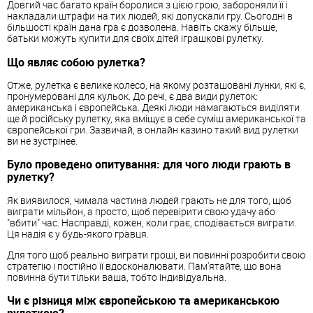
Довгий час багато країн боролися з цією грою, забороняли її і
накладали штрафи на тих людей, які допускали гру. Сьогодні в
більшості країн дана гра є дозволена. Навіть скажу більше,
батьки можуть купити для своїх дітей іграшкові рулетку.
Що являє собою рулетка?
Отже, рулетка є велике колесо, на якому розташовані лунки, які є,
пронумеровані для кульок. До речі, є два види рулеток:
американська і європейська. Деякі люди намагаються виділяти
ще й російську рулетку, яка вміщує в себе суміш американської та
європейської гри. Зазвичай, в онлайн казино такий вид рулетки
ви не зустрінее.
Було проведено опитування: для чого люди грають в
рулетку?
Як виявилося, чимала частина людей грають не для того, щоб
виграти мільйон, а просто, щоб перевірити свою удачу або
"вбити" час. Насправді, кожен, коли грає, сподівається виграти.
Ця надія є у будь-якого гравця.
Для того щоб реально виграти гроші, ви повинні розробити свою
стратегію і постійно її вдосконалювати. Пам'ятайте, що вона
повинна бути тільки ваша, тобто індивідуальна.
Чи є різниця між європейською та американською