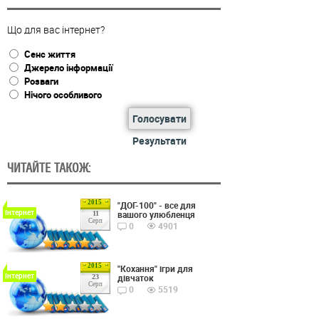
Що для вас інтернет?
Сенс життя
Джерело інформації
Розваги
Нічого особливого
Голосувати
Результати
ЧИТАЙТЕ ТАКОЖ:
2015
"ДОГ-100" - все для
Інтернет
вашого улюбленця
11
Серп
0
4901
2015
"Кохання" ігри для
Інтернет
дівчаток
23
Серп
0
5519