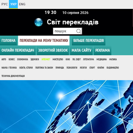
РУС
УКР
ENG
19:30
10 серпня 2026
Світ перекладів
ГОЛОВНА
ПЕРЕКЛАДИ НА РІЗНУ ТЕМАТИКУ
БІЛЬШЕ ПЕРЕКЛАДІВ
ОНЛАЙН ПЕРЕКЛАДАЧ
ЗВОРОТНІЙ ЗВЯЗОК
МАПА САЙТУ
РЕКЛАМА
АВТО
БІЗНЕС
ЕКОНОМІКА
ЗДОРОВ'Я
ІНТЕРНЕТ
МИСТЕЦТВО
КІНО
ПК, СОФТ
ЛІТЕРАТУРА
МЕДИЦИНА
МУЗИКА
НАУКА І ТЕХНІКА
ОСВІТА, ІСТОРІЯ
ПОЛІТИКА ТА ЗАКОН
ПРИРОДА
ПСИХОЛОГІЯ
РЕЛІГІЯ
СПОРТ
КРАЇНИ
БУДІВНИЦТВО
ТЕХНІЧНА ДОКУМЕНТАЦІЯ