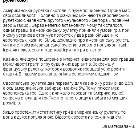
рулеткою?
Американська рулетка сьогодні є дуже поширеною. Прона має
свої особливості. Головною різницею між нею та європейської
рулеткою є наявність другого « нульового » сектора « подвійне
зеро & raquo ;. Зараз нелегко встановити, чому так сталося,
однак гравці в американську рулетку прийняли умови гри, при
якому установа отримує прибуток у два рази більше, ніж
європейські казино. Більш докладно про американську рулетці
читайте. Крім американської рулетки в казино популярні такі
ігри, як покер, слоти, карткові ігри та ігри в кістки.
Казино, яке дуже поширене в інтернеті відкриває для всіх гравців
можливості грати в гру будь-яких варіантів. Зокрема, у
французьку рулетку, которая дозволяє гравцеві усно робити
ставки. В іншому вона аналогічна основними видами гри.
Європейська рулетка дає перевагу для казино - у розмірі до 2,5%,
а ось американська забирає - майже 5%. Тому, плюси має
європейська гра. Однак є чимало переваг та американської,
зокрема столи для гри їменно такого виду є набагато менших
розмірів.
Якщо простежити статистику гри в американську рулетку, то
вона є дуже популярною. Відсоток зростає з кожним днем.
За матеріалами: