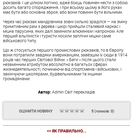
рюкзаків. І це цілком логічно, адже боєць повинен нести з собою
досить багато спорядження, і при всьому цьому в його руках
має бути або основна зброя, або вони повинні бути вільними.
Через час рюкзак мандрівника зовні сильно зраділся — на зміну
примітивним рам з дерева і шкірі прийшли сталевий каркас і
міцна парусина, яких далі замінили алюмінієм і капроном. Але
перший альпіністи і туристи носили заплічні мішки саме
військового типу.
Що ж стосується першого промислових рюкзаків, то в Європу
вони потрапили завдяки американцям, завёзшім їх сюди в 1914
роців час перших Світової Війни. « Беги » після цього стали
незамінним атрибутом абсолютно в багатьох сферах
жизнедеятельності, починаючи від спортсменів і військових, і
закінчуючи школярами, будівельниками та іншими
громадянами.
Автор:
Admin
Світ перекладів
ОЦІНИТИ НОВИНУ
5
(голосів:
0
)
<< ЯК ПРАВИЛЬНО...