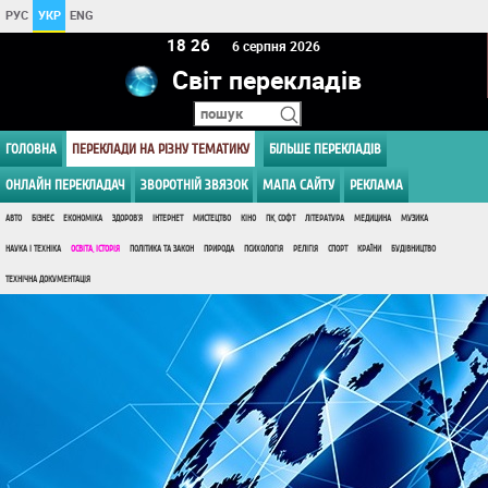
РУС
УКР
ENG
18:26
6 серпня 2026
Світ перекладів
ГОЛОВНА
ПЕРЕКЛАДИ НА РІЗНУ ТЕМАТИКУ
БІЛЬШЕ ПЕРЕКЛАДІВ
ОНЛАЙН ПЕРЕКЛАДАЧ
ЗВОРОТНІЙ ЗВЯЗОК
МАПА САЙТУ
РЕКЛАМА
АВТО
БІЗНЕС
ЕКОНОМІКА
ЗДОРОВ'Я
ІНТЕРНЕТ
МИСТЕЦТВО
КІНО
ПК, СОФТ
ЛІТЕРАТУРА
МЕДИЦИНА
МУЗИКА
НАУКА І ТЕХНІКА
ОСВІТА, ІСТОРІЯ
ПОЛІТИКА ТА ЗАКОН
ПРИРОДА
ПСИХОЛОГІЯ
РЕЛІГІЯ
СПОРТ
КРАЇНИ
БУДІВНИЦТВО
ТЕХНІЧНА ДОКУМЕНТАЦІЯ