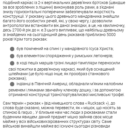
подібний каркас із 2-х вертикальних дерев'яних брУсков (швидше
за все зроблених з ліщини) виконував роль рами, а з'єднані
знизу горизонтальні поперечини забезпечували жорсткість
конструкції. У рюкзаку цього древнього мандрівника знайшли
багато його особистих речей, які, у свою чергу, і дозволили
антропологам встановити вік даної знахідки, а це, на хвилиночку,
десь 2700-й рік до н. е.З цього випливає, що найбільш древньому
зі знайдених на сьогоднішній день рюкзаків приблизно 5000
років! Крім того рюкзак:
був помічений на спині і у мандрівного Ісуса Христа;
був елементом спорядження у римських легіонерів;
в ході пешїх маршів грізні лицарі-тамплієри переносили
свої пожитки в дерев'яному каркасі, який був оснащений
шлейками (це було ніщо інше, як прообраз станкового
рюкзака);
індіанці в Північній Америці, обладнали м'яким налобним
ременем і лямками звичайну кленову дошку, і за допомогою
отриманої конструкції транспортувалисвої мисливські трофеї.
Сам термін « рюкзак » (від німецького слова « Ruсksасk »), до
слова буде сказано, можна перевести, як « мішок, що носять за
спиною & raquo ;. У близьке нам час люди з рюкзаками стали
буденним явищем: даний предмет міцно зайняв своє місце
майже у всіх військовихзірованних структурах світу. Саме
військові винайшли майже всі існуючі сьогодні різновиди