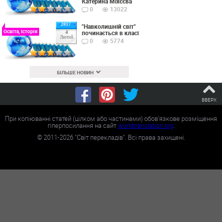
Катерина Міхєєва
0
13022
2017
"Навколишній світ"
Освіта, Історія
починається в класі
4
Лютий
0
5774
БІЛЬШЕ НОВИН
ВВЕРХ
При копіюванні статей (цілком або частинами) обов'язкове розміщення
гіперпосилання на сайт
worldtranslation.org
.
©
2011-2026
"Світ перекладів". Всі права захищені.