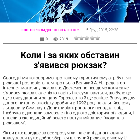
:
5 Груд 2015
, 22:38
СВІТ ПЕРЕКЛАДІВ
ОСВІТА, ІСТОРІЯ
0
2319
Коли і за яких обставин
з'явився рюкзак?
Сьогодні ми поговоримо про такому туристичному атрібуті, як
рюкзак. І розповість нам про нього Великий А. Н. - редактор
інтернет-магазину рюкзаків:. Достеменно невідомо коли саме
з'явився рюкзак, але ніхто навіть і не сумнівається, що було це
ще в сиву давнини за царя Гороха, а то й ще раніше. Значущу для
даного питання знахідку зробили в 1992 році на альпійському
льодовику Симілаун. Допитливіантропологи неподалік від
Інсбрука відкопали замерзле тіло одного доісторичної людини, і
внесли в експедиційний реєстр наступний запис: "людина з
рюкзаком".
Як ви вже швидше за все зрозуміли, на спині даної людини
красувався дуже добре зберігся шкіряний рюкзак, в якому U-