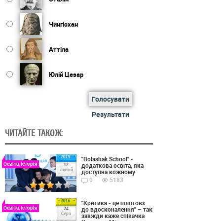
Чингісхан
Аттіла
Юлій Цезар
Голосувати
Результати
ЧИТАЙТЕ ТАКОЖ:
2019
"Bolashak School" -
Освіта, Історія
додаткова освіта, яка
12
Лютий
доступна кожному
0
5183
2016
"Критика - це поштовх
Освіта, Історія
до вдосконалення" – так
24
Серп
завжди каже співачка