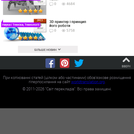
Черв
0
4684
2013
3D принтер і принцип
Наука і Техніка, Технології
його роботи
24
Жовт
0
5758
БІЛЬШЕ НОВИН
ВВЕРХ
При копіюванні статей (цілком або частинами) обов'язкове розміщення
гіперпосилання на сайт
worldtranslation.org
.
©
2011-2026
"Світ перекладів". Всі права захищені.