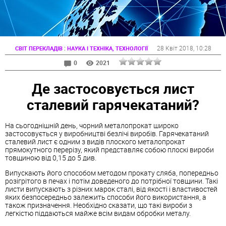
:
28 Квіт 2018
, 10:28
СВІТ ПЕРЕКЛАДІВ
НАУКА І ТЕХНІКА, ТЕХНОЛОГІЇ
0
2021
Де застосовується лист
сталевий гарячекатаний?
На сьогоднішній день, чорний металопрокат широко
застосовується у виробництві безлічі виробів. Гарячекатаний
сталевий лист є одним з видів плоского металопрокат
прямокутного перерізу, який представляє собою плоскі вироби
товщиною від 0,15 до 5 див.
Випускають його способом методом прокату сляба, попередньо
розігрітого в печах і потім доведеного до потрібної товщини. Такі
листи випускають з різних марок сталі, від якості і властивостей
яких безпосередньо залежить способи його використання, а
також призначення. Необхідно сказати, що такі вироби з
легкістю піддаються майже всім видам обробки металу.