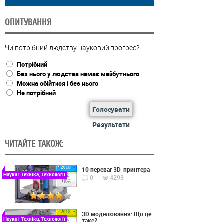
ОПИТУВАННЯ
Чи потрібний людству науковий прогрес?
Потрібний
Без нього у людства немає майбутнього
Можна обійтися і без нього
Не потрібний
Голосувати
Результати
ЧИТАЙТЕ ТАКОЖ:
2018
10 переваг 3D-принтера
Наука і Техніка, Технології
22
0
4293
Груд
2018
3D моделювання: Що це
Наука і Техніка, Технології
таке?
15