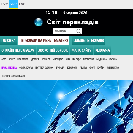
РУС
УКР
ENG
13:18
9 серпня 2026
Світ перекладів
ГОЛОВНА
ПЕРЕКЛАДИ НА РІЗНУ ТЕМАТИКУ
БІЛЬШЕ ПЕРЕКЛАДІВ
ОНЛАЙН ПЕРЕКЛАДАЧ
ЗВОРОТНІЙ ЗВЯЗОК
МАПА САЙТУ
РЕКЛАМА
АВТО
БІЗНЕС
ЕКОНОМІКА
ЗДОРОВ'Я
ІНТЕРНЕТ
МИСТЕЦТВО
КІНО
ПК, СОФТ
ЛІТЕРАТУРА
МЕДИЦИНА
МУЗИКА
НАУКА І ТЕХНІКА
ОСВІТА, ІСТОРІЯ
ПОЛІТИКА ТА ЗАКОН
ПРИРОДА
ПСИХОЛОГІЯ
РЕЛІГІЯ
СПОРТ
КРАЇНИ
БУДІВНИЦТВО
ТЕХНІЧНА ДОКУМЕНТАЦІЯ