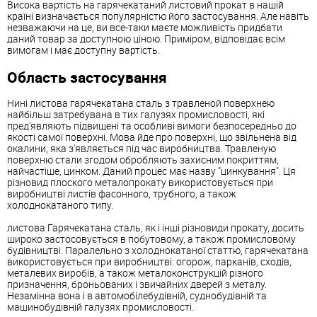
Висока вартість на гарячекатаний листовий прокат в нашій
країні визначається популярністю його застосування. Але навіть
незважаючи на це, ви все-таки маєте можливість придбати
даний товар за доступною ціною. Приміром, відповідає всім
вимогам і має доступну вартість.
Область застосування
Нині листова гарячекатана сталь з травленой поверхнею
найбільш затребувана в тих галузях промисловості, які
пред'являють підвищені та особливі вимоги безпосередньо до
якості самої поверхні. Мова йде про поверхні, що звільнена від
окалини, яка з'являється під час виробництва. Травленую
поверхню стали згодом обробляють захисним покриттям,
найчастіше, цинком. Даний процес має назву "цинкування". Ця
різновид плоского металопрокату використовується при
виробництві листів фасонного, трубного, а також
холоднокатаного типу.
листова Гарячекатана сталь, як і інші різновиди прокату, досить
широко застосовується в побутовому, а також промисловому
будівництві. Паралельно з холоднокатаної статтю, гарячекатана
використовується при виробництві: огорож, парканів, сходів,
металевих виробів, а також металоконструкцій різного
призначення, броньованих і звичайних дверей з металу.
Незамінна вона і в автомобілебудівній, суднобудівній та
машинобудівній галузях промисловості.