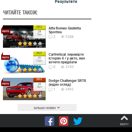
Результати
ЧИТАЙТЕ ТАКОЖ:
2012
Alfa Romeo Giulietta
Авто
Sportiva
24
Лип
2
5388
2021
CarVertical: перевірте
Авто
історію б / у авто, яке
25
Серп
хочете придбати
0
3743
2011
Dodge Challenger SRT8
Авто
(відео огляд)
22
Лист
1
5492
БІЛЬШЕ НОВИН
ВВЕРХ