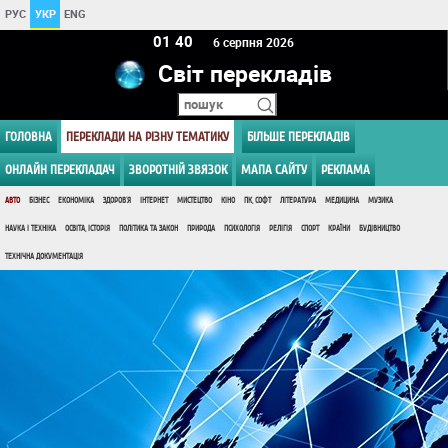
РУС
УКР
ENG
01:40
6 серпня 2026
Світ перекладів
ГОЛОВНА
ПЕРЕКЛАДИ НА РІЗНУ ТЕМАТИКУ
БІЛЬШЕ ПЕРЕКЛАДІВ
ОНЛАЙН ПЕРЕКЛАДАЧ
ЗВОРОТНІЙ ЗВЯЗОК
МАПА САЙТУ
РЕКЛАМА
АВТО
БІЗНЕС
ЕКОНОМІКА
ЗДОРОВ'Я
ІНТЕРНЕТ
МИСТЕЦТВО
КІНО
ПК, СОФТ
ЛІТЕРАТУРА
МЕДИЦИНА
МУЗИКА
НАУКА І ТЕХНІКА
ОСВІТА, ІСТОРІЯ
ПОЛІТИКА ТА ЗАКОН
ПРИРОДА
ПСИХОЛОГІЯ
РЕЛІГІЯ
СПОРТ
КРАЇНИ
БУДІВНИЦТВО
ТЕХНІЧНА ДОКУМЕНТАЦІЯ