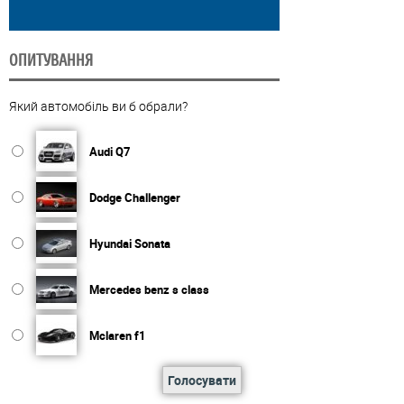
ОПИТУВАННЯ
Який автомобіль ви б обрали?
Audi Q7
Dodge Challenger
Hyundai Sonata
Mercedes benz s class
Mclaren f1
Голосувати