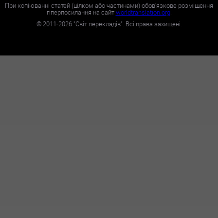
При копіюванні статей (цілком або частинами) обов'язкове розміщення
гіперпосилання на сайт
worldtranslation.org
.
©
2011-2026
"Світ перекладів". Всі права захищені.