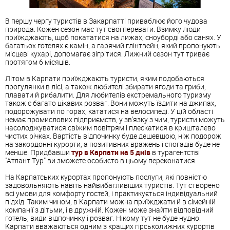
В першу чергу туристів в Закарпатті приваблює його чудова
природа. Кожен сезон має тут свої переваги. Взимку люди
приїжджають, щоб покататися на лижах, сноуборді або санях. У
багатьох готелях є камін, а гарячий глінтвейн, який пропонують
місцеві кухарі, допомагає зігрітися. Лижний сезон тут триває
протягом 6 місяців.
Літом в Карпати приїжджають туристи, яким подобаються
прогулянки в лісі, а також любителі збирати ягоди та гриби,
плавати й рибалити. Для любителів екстремального туризму
також є багато цікавих розваг. Вони можуть їздити на джипах,
подорожувати по горах, кататися на велосипеді. У цій області
немає промислових підприємств, у зв'язку з чим, туристи можуть
насолоджуватися свіжим повітрям і плескатися в кришталево
чистих річках. Вартість відпочинку буде дешевшою, ніж подорож
на закордонні курорти, а позитивних вражень і спогадів буде не
менше. Придбавши
тур в Карпати на 5 днів
в турагентстві
"Атлант Тур" ви зможете особисто в цьому переконатися.
На Карпатських курортах пропонують послуги, які повністю
задовольняють навіть найвибагливіших туристів. Тут створено
всі умови для комфорту гостей, і практикується індивідуальний
підхід. Таким чином, в Карпати можна приїжджати й в сімейній
компанії з дітьми, і в дружній. Кожен може знайти відповідний
готель, види відпочинку і розваг. Нікому тут не буде нудно.
Карпати вважаються одним з кращих гірськолижних курортів