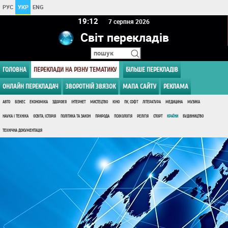
РУС
УКР
ENG
19 12
7 серпня 2026
Світ перекладів
ГОЛОВНА
ПЕРЕКЛАДИ НА РІЗНУ ТЕМАТИКУ
БІЛЬШЕ ПЕРЕКЛАДІВ
ОНЛАЙН ПЕРЕКЛАДАЧ
ЗВОРОТНІЙ ЗВЯЗОК
МАПА САЙТУ
РЕКЛАМА
АВТО
БІЗНЕС
ЕКОНОМІКА
ЗДОРОВ'Я
ІНТЕРНЕТ
МИСТЕЦТВО
КІНО
ПК, СОФТ
ЛІТЕРАТУРА
МЕДИЦИНА
МУЗИКА
НАУКА І ТЕХНІКА
ОСВІТА, ІСТОРІЯ
ПОЛІТИКА ТА ЗАКОН
ПРИРОДА
ПСИХОЛОГІЯ
РЕЛІГІЯ
СПОРТ
КРАЇНИ
БУДІВНИЦТВО
ТЕХНІЧНА ДОКУМЕНТАЦІЯ