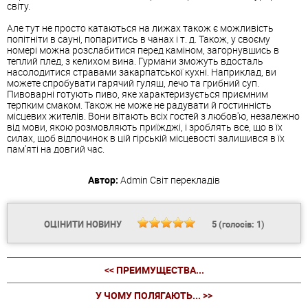
світу.
Але тут не просто катаються на лижах також є можливість
попітніти в сауні, попаритись в чанах і т. д. Також, у своєму
номері можна розслабитися перед каміном, загорнувшись в
теплий плед, з келихом вина. Гурмани зможуть вдосталь
насолодитися стравами закарпатської кухні. Наприклад, ви
можете спробувати гарячий гуляш, лечо та грибний суп.
Пивоварні готують пиво, яке характеризується приємним
терпким смаком. Також не може не радувати й гостинність
місцевих жителів. Вони вітають всіх гостей з любов'ю, незалежно
від мови, якою розмовляють приїжджі, і зроблять все, що в їх
силах, щоб відпочинок в цій гірській місцевості залишився в їх
пам'яті на довгий час.
Автор:
Admin
Світ перекладів
ОЦІНИТИ НОВИНУ
5
(голосів:
1
)
<< ПРЕИМУЩЕСТВА...
У ЧОМУ ПОЛЯГАЮТЬ... >>