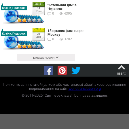
2015
"Готельний дім" в
Країни, Подорожі
Черкасах
14
Трав
0
4395
2016
15 цікавих фактів про
Країни, Подорожі
Москву
29
Лип
0
3702
БІЛЬШЕ НОВИН
ВВЕРХ
При копіюванні статей (цілком або частинами) обов'язкове розміщення
гіперпосилання на сайт
worldtranslation.org
.
©
2011-2026
"Світ перекладів". Всі права захищені.