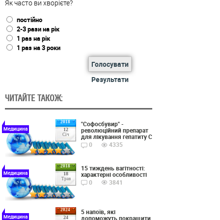
Як часто ви хворієте?
постійно
2-3 рази на рік
1 раз на рік
1 раз на 3 роки
Голосувати
Результати
ЧИТАЙТЕ ТАКОЖ:
2018
"Софосбувир" -
Медицина
революційний препарат
12
Січ
для лікування гепатиту С
0
4335
2018
15 тиждень вагітності:
Медицина
характерні особливості
18
Трав
0
3841
2024
5 напоїв, які
Медицина
допоможуть покращити
24