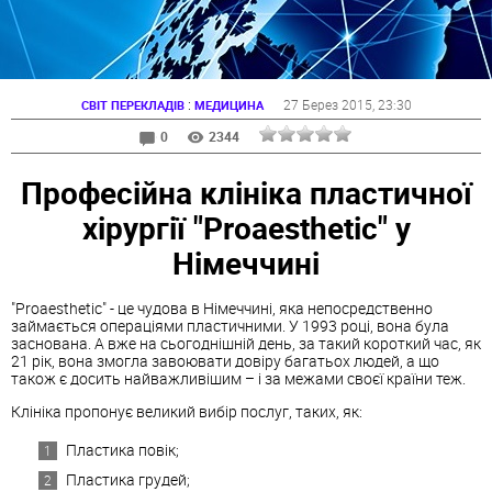
:
27 Берез 2015
, 23:30
СВІТ ПЕРЕКЛАДІВ
МЕДИЦИНА
0
2344
Професійна клініка пластичної
хірургії "Proaesthetic" у
Німеччині
"Proaesthetic" - це чудова в Німеччині, яка непосредственно
займається операціями пластичними. У 1993 році, вона була
заснована. А вже на сьогоднішній день, за такий короткий час, як
21 рік, вона змогла завоювати довіру багатьох людей, а що
також є досить найважливішим – і за межами своєї країни теж.
Клініка пропонує великий вибір послуг, таких, як:
Пластика повік;
Пластика грудей;