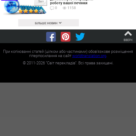
Лист
роботу вашої печінки
0
1158
БІЛЬШЕ НОВИН
ВВЕРХ
При копіюванні статей (цілком або частинами) обов'язкове розміщення
гіперпосилання на сайт
worldtranslation.org
.
©
2011-2026
"Світ перекладів". Всі права захищені.