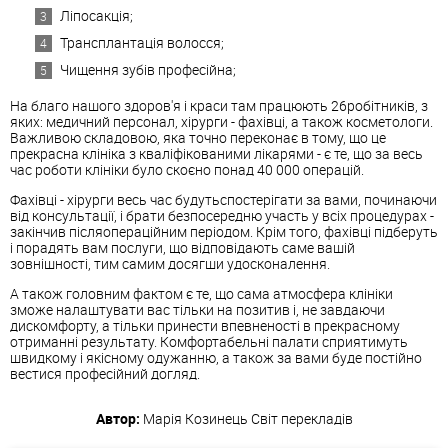
Ліпосакція;
Трансплантація волосся;
Чищення зубів професійна;
На благо нашого здоров'я і краси там працюють 26робітників, з
яких: медичний персонал, хірурги - фахівці, а також косметологи.
Важливою складовою, яка точно переконає в тому, що це
прекрасна клініка з кваліфікованими лікарями - є те, що за весь
час роботи клініки було скоєно понад 40 000 операцій.
Фахівці - хірурги весь час будутьспостерігати за вами, починаючи
від консультації, і брати безпосередню участь у всіх процедурах -
закінчив післяопераційним періодом. Крім того, фахівці підберуть
і порадять вам послуги, що відповідають саме вашій
зовнішності, тим самим досягши удосконалення.
А також головним фактом є те, що сама атмосфера клініки
зможе налаштувати вас тільки на позитив і, не завдаючи
дискомфорту, а тільки принести впевненості в прекрасному
отриманні результату. Комфортабельні палати сприятимуть
швидкому і якісному одужанню, а також за вами буде постійно
вестися професійний догляд.
Автор:
Марія Козинець
Світ перекладів