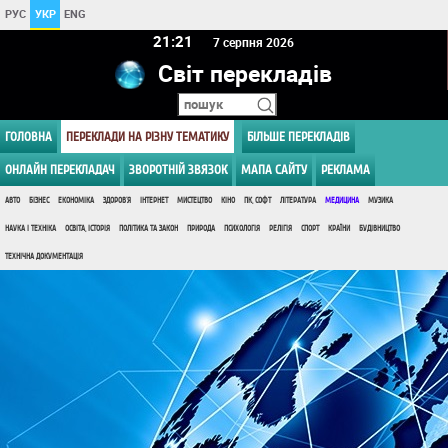
РУС
УКР
ENG
21:21
7 серпня 2026
Світ перекладів
ГОЛОВНА
ПЕРЕКЛАДИ НА РІЗНУ ТЕМАТИКУ
БІЛЬШЕ ПЕРЕКЛАДІВ
ОНЛАЙН ПЕРЕКЛАДАЧ
ЗВОРОТНІЙ ЗВЯЗОК
МАПА САЙТУ
РЕКЛАМА
АВТО
БІЗНЕС
ЕКОНОМІКА
ЗДОРОВ'Я
ІНТЕРНЕТ
МИСТЕЦТВО
КІНО
ПК, СОФТ
ЛІТЕРАТУРА
МЕДИЦИНА
МУЗИКА
НАУКА І ТЕХНІКА
ОСВІТА, ІСТОРІЯ
ПОЛІТИКА ТА ЗАКОН
ПРИРОДА
ПСИХОЛОГІЯ
РЕЛІГІЯ
СПОРТ
КРАЇНИ
БУДІВНИЦТВО
ТЕХНІЧНА ДОКУМЕНТАЦІЯ