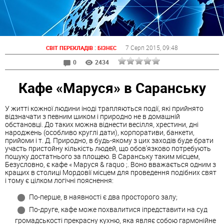
:
7 Серп 2015
, 09:48
СВІТ ПЕРЕКЛАДІВ
БІЗНЕС
0
2434
Кафе «Маруся» в Саранську
У житті кожної людини іноді трапляються події, які прийнято
відзначати з певним шиком і природно не в домашній
обстановці. До таких можна віднести весілля, хрестини, дні
народжень (особливо круглі дати), корпоративи, банкети,
прийоми і т. Д. Природно, в будь-якому з цих заходів буде брати
участь пристойну кількість людей, що обов'язково потребують
пошуку достатнього за площею. В
Саранську
таким місцем,
Безусловно, є кафе « Маруся & raquo ;. Воно вважається одним з
кращих в столиці
Мордовії
місцем для проведення подібних свят
і тому є цілком логічні пояснення:
По-перше, в наявності є два просторого залу;
По-друге, кафе може похвалитися іпредставити на суд
громадськості прекрасну кухню, яка являє собою гармонійне