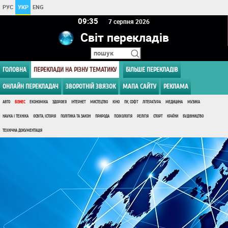
РУС
УКР
ENG
09 35
7 серпня 2026
Світ перекладів
ГОЛОВНА
ПЕРЕКЛАДИ НА РІЗНУ ТЕМАТИКУ
БІЛЬШЕ ПЕРЕКЛАДІВ
ОНЛАЙН ПЕРЕКЛАДАЧ
ЗВОРОТНІЙ ЗВЯЗОК
МАПА САЙТУ
РЕКЛАМА
АВТО
БІЗНЕС
ЕКОНОМІКА
ЗДОРОВ'Я
ІНТЕРНЕТ
МИСТЕЦТВО
КІНО
ПК, СОФТ
ЛІТЕРАТУРА
МЕДИЦИНА
МУЗИКА
НАУКА І ТЕХНІКА
ОСВІТА, ІСТОРІЯ
ПОЛІТИКА ТА ЗАКОН
ПРИРОДА
ПСИХОЛОГІЯ
РЕЛІГІЯ
СПОРТ
КРАЇНИ
БУДІВНИЦТВО
ТЕХНІЧНА ДОКУМЕНТАЦІЯ