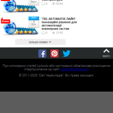
Берез
0
9244
2024
"ПІБ АВТОМАТІК ЛАЙН":
Бізнес
Інноваційні рішення для
4
Груд
автоматизації
інженерних систем
0
2195
БІЛЬШЕ НОВИН
ВВЕРХ
При копіюванні статей (цілком або частинами) обов'язкове розміщення
гіперпосилання на сайт
worldtranslation.org
.
©
2011-2026
"Світ перекладів". Всі права захищені.