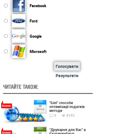
Facebook
Ford
Google
Microsoft
Голосувати
Результати
ЧИТАЙТЕ ТАКОЖ:
2018
"Білі" способи
Бізнес
оптимізації податків:
10
Лютий
методи
0
8182
2015
"Друкарня для Вас" в
Бізнес
Єкатеринбурзі
31