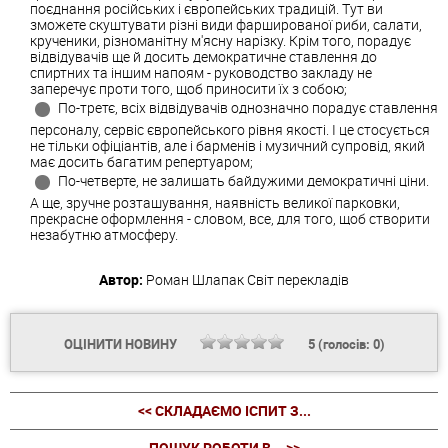
поєднання російських і європейських традицій. Тут ви
зможете скуштувати різні види фаршированої риби, салати,
крученики, різноманітну м'ясну нарізку. Крім того, порадує
відвідувачів ще й досить демократичне ставлення до
спиртних та іншим напоям - руководство закладу не
заперечує проти того, щоб приносити їх з собою;
По-третє, всіх відвідувачів однозначно порадує ставлення
персоналу, сервіс європейського рівня якості. І це стосується
не тільки офіціантів, але і барменів і музичний супровід, який
має досить багатим репертуаром;
По-четверте, не залишать байдужими демократичні ціни.
А ще, зручне розташування, наявність великої парковки,
прекрасне оформлення - словом, все, для того, щоб створити
незабутню атмосферу.
Автор:
Роман Шлапак
Світ перекладів
ОЦІНИТИ НОВИНУ
5
(голосів:
0
)
<< СКЛАДАЄМО ІСПИТ З...
ПОШУК РОБОТИ В... >>