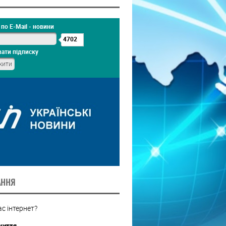
по E-Mail - новини
4702
ати підписку
АННЯ
с інтернет?
життя