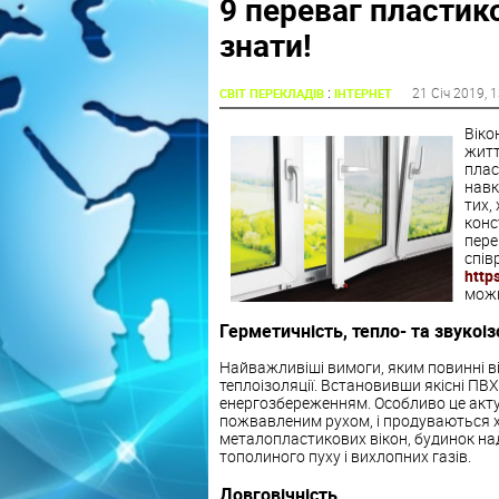
9 переваг пластико
знати!
:
21 Січ 2019
, 
СВІТ ПЕРЕКЛАДІВ
ІНТЕРНЕТ
Віко
житт
плас
навк
тих,
конс
пере
спів
http
можн
Герметичність, тепло- та звукоіз
Найважливіші вимоги, яким повинні від
теплоізоляції. Встановивши якісні ПВХ
енергозбереженням. Особливо це акту
пожвавленим рухом, і продуваються х
металопластикових вікон, будинок над
тополиного пуху і вихлопних газів.
Довговічність