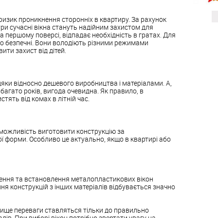
изик проникнення сторонніх в квартиру. За рахунок
ри сучасні вікна стануть надійним захистом для
а першому поверсі, відпадає необхідність в гратах. Для
тно безпечні. Вони володіють різними режимами
ити захист від дітей.
дяки відносно дешевого виробництва і матеріалами. А,
агато років, вигода очевидна. Як правило, в
истять від комах в літній час.
 можливість виготовити конструкцію за
ї форми. Особливо це актуально, якщо в квартирі або
влення та встановлення металопластикових вікон
ня конструкцій з інших матеріалів відбувається значно
вище переваги ставляться тільки до правильно
лів. При виборі вікон потрібно звертати увагу на