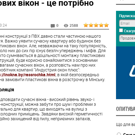
вих вікон - це потрібно
Підписка 
13:24
0
2588
Скасув
нні конструкції з ПВХ давно стали частиною нашого
я. Важко уявити сучасну квартиру або будинок без
тикових вікон. Але, незважаючи на таку популярність,
оло них до сих пір існує безліч упереджень і міфів. Для
 хто сумнівається в доцільності монтажу пластикових
трукцій, буде корисно ознайомитися з основними
вагами сучасних вікон, а розповість нам про них
робітник компанії "Индустрия окон плюс":
s://inokna.by/rassrochka.html
, в якій безпосередньо
а замовити пластикові вікна в розстрочку в Мінську.
оляція
повідати сучасні вікна - високий рівень звуко- і
-конструкції, можна забути про шум і проблеми з
ОПИТУВ
ально для квартир, що виходять на вулиці з
олодних приміщень. Завдяки високій герметичності
ійно захищений від пилу, неприємних запахів,
Що для ва
Сенс 