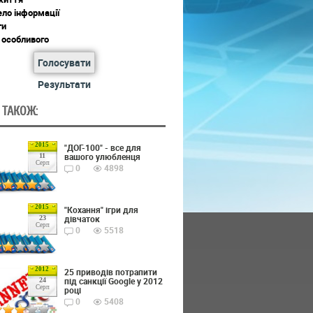
ло інформації
ги
 особливого
Голосувати
Результати
 ТАКОЖ:
2015
"ДОГ-100" - все для
вашого улюбленця
11
Серп
0
4898
2015
"Кохання" ігри для
дівчаток
23
Серп
0
5518
2012
25 приводів потрапити
під санкції Google у 2012
24
Серп
році
0
5408