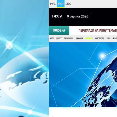
РУС
УКР
ENG
14 09
9 серпня 2026
ГОЛОВНА
ПЕРЕКЛАДИ НА РІЗНУ ТЕМАТ
АВТО
БІЗНЕС
ЕКОНОМІКА
ЗДОРОВ'Я
ІНТЕРНЕТ
МИСТЕЦТВО
КІНО
ПК, С