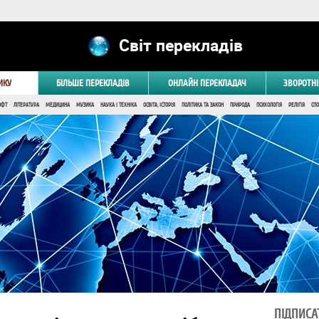
Світ перекладів
ИКУ
БІЛЬШЕ ПЕРЕКЛАДІВ
ОНЛАЙН ПЕРЕКЛАДАЧ
ЗВОРОТНІ
ОФТ
ЛІТЕРАТУРА
МЕДИЦИНА
МУЗИКА
НАУКА І ТЕХНІКА
ОСВІТА, ІСТОРІЯ
ПОЛІТИКА ТА ЗАКОН
ПРИРОДА
ПСИХОЛОГІЯ
РЕЛІГІЯ
СПО
ПІДПИСА