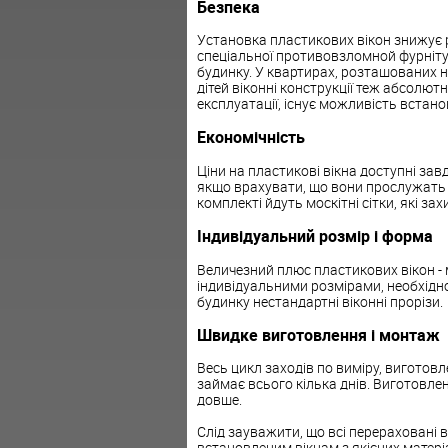
Безпека
Установка пластикових вікон знижує р
спеціальної противовзломной фурніту
будинку. У квартирах, розташованих н
дітей віконні конструкції теж абсолю
експлуатації, існує можливість встанов
Економічність
Ціни на пластикові вікна доступні зав
якщо врахувати, що вони прослужать б
комплекті йдуть москітні сітки, які зах
Індивідуальний розмір і форма
Величезний плюс пластикових вікон -
індивідуальними розмірами, необхідно
будинку нестандартні віконні прорізи.
Швидке виготовлення і монтаж
Весь цикл заходів по виміру, вигото
займає всього кілька днів. Виготовлен
довше.
Слід зауважити, що всі перераховані 
встановленим вікнам з якісних матеріа