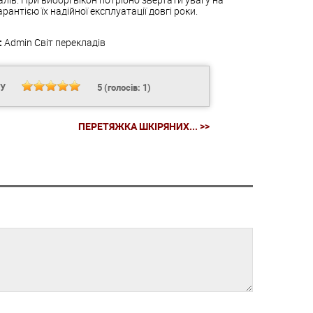
антією їх надійної експлуатації довгі роки.
:
Admin
Світ перекладів
НУ
5
(голосів:
1
)
ПЕРЕТЯЖКА ШКІРЯНИХ... >>