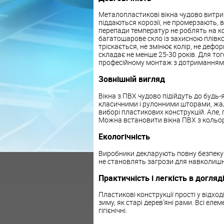
Металопластикові вікна чудово витрим
піддаються корозії, не промерзають, в
перепади температур не роблять на к
багатошарове скло із захисною плівкою
тріскається, не змінює колір, не деф
складає не менше 25-30 років. Для тог
професійному монтаж з дотриманням 
Зовнішній вигляд
Вікна з ПВХ чудово підійдуть до будь-я
класичними і рулонними шторами, жалю
виборі пластикових конструкцій. Але, 
Можна встановити вікна ПВХ з кольор
Екологічність
Виробники декларують повну безпеку м
не становлять загрози для навколишн
Практичність і легкість в догляд
Пластикові конструкції прості у відхо
зиму, як старі дерев'яні рами. Всі ел
гігієнічні.