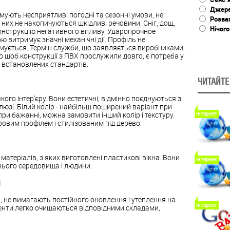
Джере
ують несприятливі погодні та сезонні умови, не
Розва
 них не накопичуються шкідливі речовини. Сніг, дощ,
Нічого
онструкцію негативного впливу. Ударопрочное
 витримує значні механічні дії. Профіль не
ормується. Термін служби, що заявляється виробниками,
о щоб конструкції з ПВХ прослужили довго, є потреба у
встановлених стандартів.
ЧИТАЙТЕ
кого інтер'єру. Вони естетичні, відмінно поєднуються з
зі. Білий колір - найбільш поширений варіант при
при бажанні, можна замовити інший колір і текстуру.
Інтернет
овим профілем і стилізованим під дерево.
атеріалів, з яких виготовлені пластикові вікна. Вони
Інтернет
ього середовища і людини.
і
ді, не вимагають постійного оновлення і утеплення на
Інтернет
ементи легко очищаються відповідними складами,