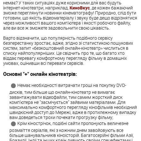
немає? У таких ситуаціях дуже корисними для вас будуть
інтернет-кінотеатри, наприклад,
КиноВкус
, де кожен бажаючий
зможе переглянути новинки кінематографу! Природно, слід бути
готовим, що якість відеоматеріалу і звуку буде дещо відрізнятися
через можливості вашого комп'ютера і якості робочого файлу,
але ви все ж зможете задовольнити свою цікавість.
Варто відзначити, що популярність подібного сервісу
безперестанку зростає, адже, згідно зі статистикою пошукових
систем, запит «безкоштовний онлайн-кінотеатр» числиться в
списку найпопулярніших. Це свідчить про те, що багато хто
віддає перевагу комфортному перегляду фільму в домашніх
умовах, оцінивши всі переваги сервісів.
Основні "+" онлайн кінотеатрів:
Немає необхідності витрачати гроші на покупку DVD-
дисків, тим більше що онлайн-кінотеатр не вимагає
завантажувати відеофайли, тим самим жорсткий диск
комп'ютера не "засмічується" зайвими матеріалами. Для
максимально комфортного перегляду кінофільмів необхідний
швидкісний доступ до Мережі, адже в протилежному випадку
вам доведеться трохи почекати прогрузку фільму;
Крім кінострічок, подібні сайти пропонують величезне
розмаїття серіалів, які з кожним днем завойовують все
більше шанувальників кіноісторій. Багатосерійні фільми Азії,
Бразилії, Індії та інших країн дивують своїми спецефектами і