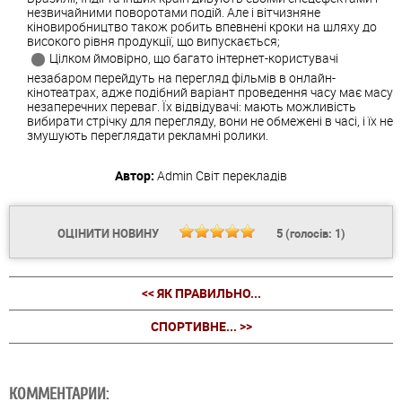
незвичайними поворотами подій. Але і вітчизняне
кіновиробництво також робить впевнені кроки на шляху до
високого рівня продукції, що випускається;
Цілком ймовірно, що багато інтернет-користувачі
незабаром перейдуть на перегляд фільмів в онлайн-
кінотеатрах, адже подібний варіант проведення часу має масу
незаперечних переваг. Їх відвідувачі: мають можливість
вибирати стрічку для перегляду, вони не обмежені в часі, і їх не
змушують переглядати рекламні ролики.
Автор:
Admin
Світ перекладів
ОЦІНИТИ НОВИНУ
5
(голосів:
1
)
<< ЯК ПРАВИЛЬНО...
СПОРТИВНЕ... >>
КОММЕНТАРИИ: