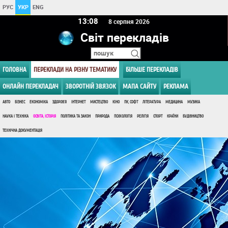
РУС
УКР
ENG
13:08
8 серпня 2026
Світ перекладів
ГОЛОВНА
ПЕРЕКЛАДИ НА РІЗНУ ТЕМАТИКУ
БІЛЬШЕ ПЕРЕКЛАДІВ
ОНЛАЙН ПЕРЕКЛАДАЧ
ЗВОРОТНІЙ ЗВЯЗОК
МАПА САЙТУ
РЕКЛАМА
АВТО
БІЗНЕС
ЕКОНОМІКА
ЗДОРОВ'Я
ІНТЕРНЕТ
МИСТЕЦТВО
КІНО
ПК, СОФТ
ЛІТЕРАТУРА
МЕДИЦИНА
МУЗИКА
НАУКА І ТЕХНІКА
ОСВІТА, ІСТОРІЯ
ПОЛІТИКА ТА ЗАКОН
ПРИРОДА
ПСИХОЛОГІЯ
РЕЛІГІЯ
СПОРТ
КРАЇНИ
БУДІВНИЦТВО
ТЕХНІЧНА ДОКУМЕНТАЦІЯ