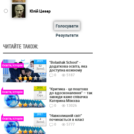
Юлій Цезар
Голосувати
Результати
ЧИТАЙТЕ ТАКОЖ:
2019
"Bolashak School" -
Освіта, Історія
додаткова освіта, яка
12
Лютий
доступна кожному
0
5187
2016
"Критика - це поштовх
Освіта, Історія
до вдосконалення" – так
24
Серп
завжди каже співачка
Катерина Міхєєва
0
13026
2017
"Навколишній світ"
Освіта, Історія
починається в класі
4
Лютий
0
5777