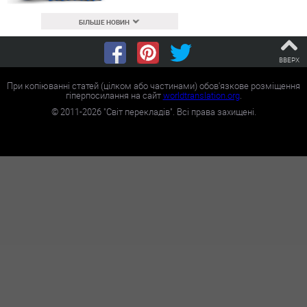
БІЛЬШЕ НОВИН
ВВЕРХ
При копіюванні статей (цілком або частинами) обов'язкове розміщення
гіперпосилання на сайт
worldtranslation.org
.
©
2011-2026
"Світ перекладів". Всі права захищені.