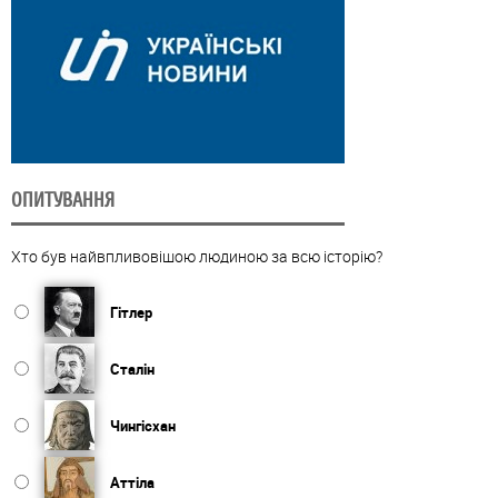
ОПИТУВАННЯ
Хто був найвпливовішою людиною за всю історію?
Гітлер
Сталін
Чингісхан
Аттіла