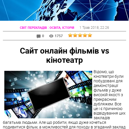
:
1 Трав 2018
, 22:26
СВІТ ПЕРЕКЛАДІВ
ОСВІТА, ІСТОРІЯ
0
1757
Сайт онлайн фільмів vs
кінотеатр
Відомо, що
кінотеатри були
побудовані для
демонстрації
фільмів у дуже
високій якості з
прекрасним
дубляжем. Все
це і є причиною
відвідування цих
закладів
багатьма людьми. Але що робити, якщо дуже хочеться
подивитися фільм, а можливостей для походу в згаданий заклад