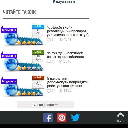
Результати
ЧИТАЙТЕ ТАКОЖ:
2018
"Софосбувир" -
Медицина
революційний препарат
12
Січ
для лікування гепатиту С
0
4341
2018
15 тиждень вагітності:
Медицина
характерні особливості
18
Трав
0
3848
2024
5 напоїв, які
Медицина
допоможуть покращити
24
Лист
роботу вашої печінки
0
1162
БІЛЬШЕ НОВИН
ВВЕРХ