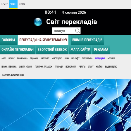
РУС
УКР
ENG
08 41
9 серпня 2026
Світ перекладів
ГОЛОВНА
ПЕРЕКЛАДИ НА РІЗНУ ТЕМАТИКУ
БІЛЬШЕ ПЕРЕКЛАДІВ
ОНЛАЙН ПЕРЕКЛАДАЧ
ЗВОРОТНІЙ ЗВЯЗОК
МАПА САЙТУ
РЕКЛАМА
АВТО
БІЗНЕС
ЕКОНОМІКА
ЗДОРОВ'Я
ІНТЕРНЕТ
МИСТЕЦТВО
КІНО
ПК, СОФТ
ЛІТЕРАТУРА
МЕДИЦИНА
МУЗИКА
НАУКА І ТЕХНІКА
ОСВІТА, ІСТОРІЯ
ПОЛІТИКА ТА ЗАКОН
ПРИРОДА
ПСИХОЛОГІЯ
РЕЛІГІЯ
СПОРТ
КРАЇНИ
БУДІВНИЦТВО
ТЕХНІЧНА ДОКУМЕНТАЦІЯ