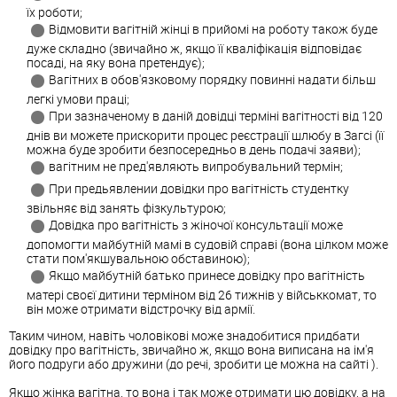
їх роботи;
Відмовити вагітній жінці в прийомі на роботу також буде
дуже складно (звичайно ж, якщо її кваліфікація відповідає
посаді, на яку вона претендує);
Вагітних в обов'язковому порядку повинні надати більш
легкі умови праці;
При зазначеному в даній довідці терміні вагітності від 120
днів ви можете прискорити процес реєстрації шлюбу в Загсі (її
можна буде зробити безпосередньо в день подачі заяви);
вагітним не пред'являють випробувальний термін;
При предьявлении довідки про вагітність студентку
звільняє від занять фізкультурою;
Довідка про вагітність з жіночої консультації може
допомогти майбутній мамі в судовій справі (вона цілком може
стати пом'якшувальною обставиною);
Якщо майбутній батько принесе довідку про вагітність
матері своєї дитини терміном від 26 тижнів у військкомат, то
він може отримати відстрочку від армії.
Таким чином, навіть чоловікові може знадобитися придбати
довідку про вагітність, звичайно ж, якщо вона виписана на ім'я
його подруги або дружини (до речі, зробити це можна на сайті ).
Якщо жінка вагітна, то вона і так може отримати цю довідку, а на