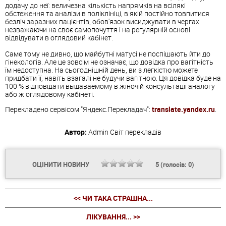
додачу до неї: величезна кількість напрямків на всілякі
обстеження та аналізи в поліклініці, в якій постійно товпитися
безліч заразних пацієнтів, обов'язок висиджувати в чергах
незважаючи на своє самопочуття і на регулярній основі
відвідувати в оглядовий кабінет.
Саме тому не дивно, що майбутні матусі не поспішають йти до
гінекологів. Але це зовсім не означає, що довідка про вагітність
їм недоступна. На сьогоднішній день, ви з легкістю можете
придбати її, навіть взагалі не будучи вагітною. Ця довідка буде на
100 % відповідати выдаваемому в жіночій консультації аналогу
або ж оглядовому кабінеті.
Перекладено сервісом "Яндекс.Перекладач":
translate.yandex.ru
.
Автор:
Admin
Світ перекладів
ОЦІНИТИ НОВИНУ
5
(голосів:
0
)
<< ЧИ ТАКА СТРАШНА...
ЛІКУВАННЯ... >>