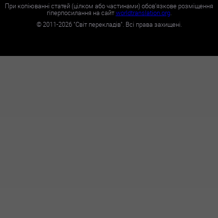
При копіюванні статей (цілком або частинами) обов'язкове розміщення
гіперпосилання на сайт
worldtranslation.org
.
©
2011-2026
"Світ перекладів". Всі права захищені.