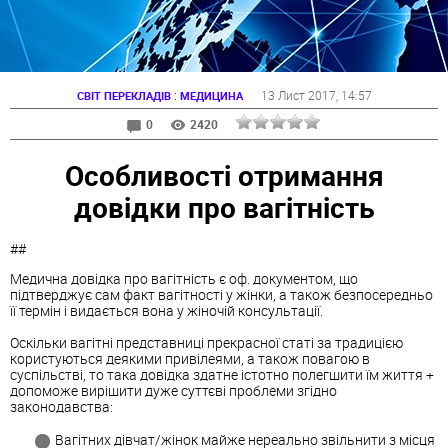
:
13 Лист 2017
, 14:57
СВІТ ПЕРЕКЛАДІВ
МЕДИЦИНА
0
2420
Особливості отримання
довідки про вагітність
##
Медична довідка про вагітність є оф. документом, що
підтверджує сам факт вагітності у жінки, а також безпосередньо
її термін і видається вона у жіночій консультації.
Оскільки вагітні представниці прекрасної статі за традицією
користуються деякими привілеями, а також повагою в
суспільстві, то така довідка здатне істотно полегшити їм життя +
допоможе вирішити дуже суттєві проблеми згідно
законодавства:
Вагітних дівчат/жінок майже нереально звільнити з місця