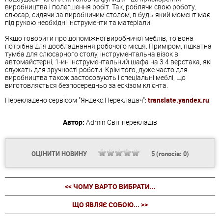
виробництва і полегшення робіт. Так, роблячи свою роботу,
слюсар, сидячи за виробничим столом, в будь-який момент має
під рукою необхідні інструменти та матеріали.
Якщо говорити про допоміжної виробничої меблів, то вона
потрібна для дообладнання робочого місця. Приміром, підкатна
тумба для слюсарного столу, інструментальна візок в
автомайстерні, 1-ин інструментальний шафа на 3 4 верстака, які
служать для зручності роботи. Крім того, дуже часто для
виробництва також застосовують і спеціальні меблі, що
виготовляється безпосередньо за ескізом клієнта.
Перекладено сервісом "Яндекс.Перекладач":
translate.yandex.ru
.
Автор:
Admin
Світ перекладів
ОЦІНИТИ НОВИНУ
5
(голосів:
0
)
<< ЧОМУ ВАРТО ВИБРАТИ...
ЩО ЯВЛЯЄ СОБОЮ... >>