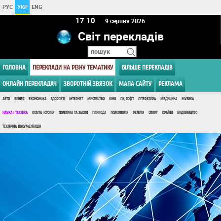
РУС
УКР
ENG
17 10
9 серпня 2026
Світ перекладів
ГОЛОВНА
ПЕРЕКЛАДИ НА РІЗНУ ТЕМАТИКУ
БІЛЬШЕ ПЕРЕКЛАДІВ
ОНЛАЙН ПЕРЕКЛАДАЧ
ЗВОРОТНІЙ ЗВЯЗОК
МАПА САЙТУ
РЕКЛАМА
АВТО
БІЗНЕС
ЕКОНОМІКА
ЗДОРОВ'Я
ІНТЕРНЕТ
МИСТЕЦТВО
КІНО
ПК, СОФТ
ЛІТЕРАТУРА
МЕДИЦИНА
МУЗИКА
НАУКА І ТЕХНІКА
ОСВІТА, ІСТОРІЯ
ПОЛІТИКА ТА ЗАКОН
ПРИРОДА
ПСИХОЛОГІЯ
РЕЛІГІЯ
СПОРТ
КРАЇНИ
БУДІВНИЦТВО
ТЕХНІЧНА ДОКУМЕНТАЦІЯ