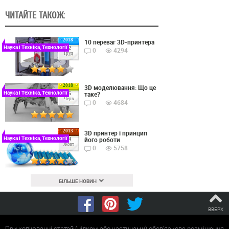
ЧИТАЙТЕ ТАКОЖ:
2018
10 переваг 3D-принтера
Наука і Техніка, Технології
22
0
4294
Груд
2018
3D моделювання: Що це
Наука і Техніка, Технології
таке?
15
Черв
0
4684
2013
3D принтер і принцип
Наука і Техніка, Технології
його роботи
24
Жовт
0
5758
БІЛЬШЕ НОВИН
ВВЕРХ
При копіюванні статей (цілком або частинами) обов'язкове розміщення