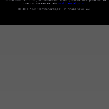
гіперпосилання на сайт
worldtranslation.org
.
©
2011-2026
"Світ перекладів". Всі права захищені.