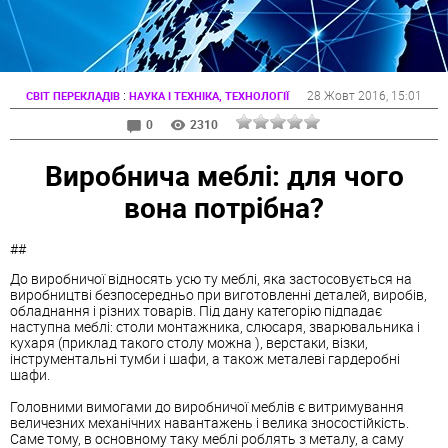
:
28 Жовт 2016
, 15:01
СВІТ ПЕРЕКЛАДІВ
НАУКА І ТЕХНІКА, ТЕХНОЛОГІЇ
0
2310
Виробнича меблі: для чого
вона потрібна?
##
До виробничої відносять усю ту меблі, яка застосовується на
виробництві безпосередньо при виготовленні деталей, виробів,
обладнання і різних товарів. Під дану категорію підпадає
наступна меблі: столи монтажника, слюсаря, зварювальника і
кухаря (приклад такого столу можна ), верстаки, візки,
інструментальні тумби і шафи, а також металеві гардеробні
шафи.
Головними вимогами до виробничої меблів є витримування
величезних механічних навантажень і велика зносостійкість.
Саме тому, в основному таку меблі роблять з металу, а саму