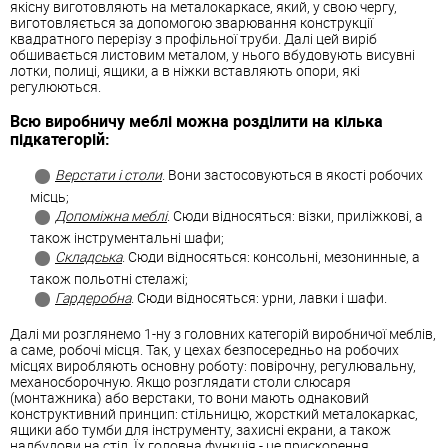
якісну виготовляють на металокаркасе, який, у свою чергу,
виготовляється за допомогою зварювання конструкції
квадратного перерізу з профільної труби. Далі цей виріб
обшивається листовим металом, у нього вбудовують висувні
лотки, полиці, ящики, а в ніжки вставляють опори, які
регулюються.
Всю виробничу меблі можна розділити на кілька
підкатегорій:
Верстати і столи
. Вони застосовуються в якості робочих
місць;
Допоміжна меблі
. Сюди відносяться: візки, приліжкові, а
також інструментальні шафи;
Складська
. Сюди відносяться: консольні, мезонинные, а
також польотні стелажі;
Гардеробна
. Сюди відносяться: урни, лавки і шафи.
Далі ми розглянемо 1-ну з головних категорій виробничої меблів,
а саме, робочі місця. Так, у цехах безпосередньо на робочих
місцях виробляють основну роботу: повірочну, регулювальну,
механосборочную. Якщо розглядати столи слюсаря
(монтажника) або верстаки, то вони мають однаковий
конструктивний принцип: стільницю, жорсткий металокаркас,
ящики або тумби для інструменту, захисні екрани, а також
надбудови на стіл. Їх головна функція - це прискорення