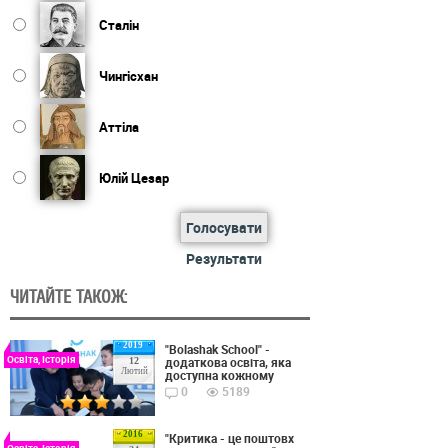
Сталін
Чингісхан
Аттіла
Юлій Цезар
Голосувати
Результати
ЧИТАЙТЕ ТАКОЖ:
2019
"Bolashak School" -
Освіта, Історія
додаткова освіта, яка
12
Лютий
доступна кожному
0
5189
2016
"Критика - це поштовх