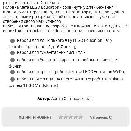
рішення в довідковій літературі.
Головна мета LEGO Education - розвинути у дітей бажання і
вміння думати креативно, нестандартно, міркувати послідовно і
логічно, самим розкривати свій потінціал - як інструмент до
створення свого майбутнього.
набір для гри і навчання розроблено в компанії багато, однак, всі
вони чітко розподілені в серії, згідно з призначенням та віком:
набори для дошкільного віку LEGO Education Early
Learning (для діток 1,5 до 6-7 років);
набори для гуманітарних дисциплін;
набори для більш розширеного і глибокого вивчення
фізики;
набори для простої робототехніки LEGO Education WeDo;
набори для складання програмованих робототехнічних
систем (LEGO Mindstorms).
Автор:
Admin
Світ перекладів
ОЦІНИТИ НОВИНУ
5
(голосів:
0
)